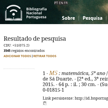
PT
EN
FR
Sobre
Pesquisa
Sobre a Bibliografia Nacional
Simples
Conhecimento, Informação...
Conhecimento, Informação...
Combinada
A
Resultado de pesquisa
Ciências sociais...
Ciências sociais...
CDU: =51(075.2)
Arte, desporto...
Arte, desporto...
3545
registos encontrados
ADICIONAR TODOS
|
RETIRAR TODOS
M5
1 -
: matemática, 5º ano
/
de Sá Duarte. - [2ª ed., 3ª rei
2015. - 64 p. : il. ; 30 cm. - 
0-01815-1
Link persistente: http://id.bnportu