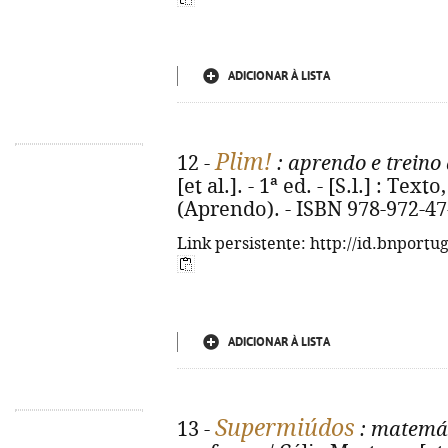
ADICIONAR À LISTA
Plim!
12 -
: aprendo e treino 
[et al.]. - 1ª ed. - [S.l.] : Texto
(Aprendo). - ISBN 978-972-47
Link persistente: http://id.bnportu
ADICIONAR À LISTA
Supermiúdos
13 -
: matemát