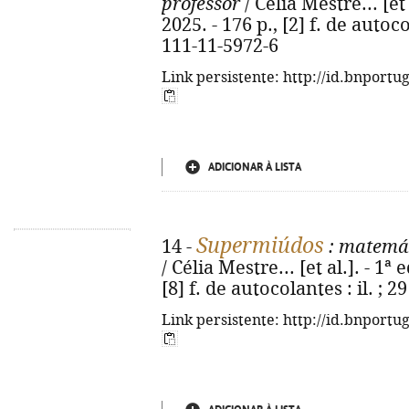
professor
/ Célia Mestre... [et a
2025. - 176 p., [2] f. de autoco
111-11-5972-6
Link persistente: http://id.bnportu
ADICIONAR À LISTA
Supermiúdos
14 -
: matemát
/ Célia Mestre... [et al.]. - 1ª e
[8] f. de autocolantes : il. ;
Link persistente: http://id.bnportu