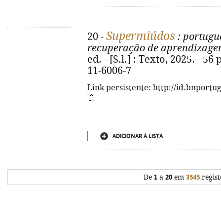
Supermiúdos
20 -
: portugu
recuperação de aprendizag
ed. - [S.l.] : Texto, 2025. - 56 
11-6006-7
Link persistente: http://id.bnportu
ADICIONAR À LISTA
De
1
a
20
em
3545
regist