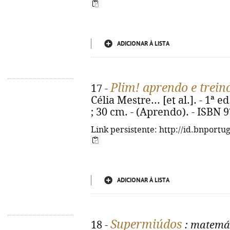
ADICIONAR À LISTA
Plim! aprendo e trein
17 -
Célia Mestre... [et al.]. - 1ª ed.
; 30 cm. - (Aprendo). - ISBN 
Link persistente: http://id.bnportu
ADICIONAR À LISTA
Supermiúdos
18 -
: matemát