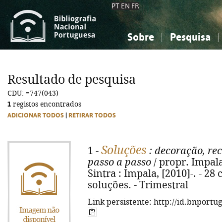
PT
EN
FR
Sobre
Pesquisa
Sobre a Bibliografia Nacional
Simples
Conhecimento, Informação...
Conhecimento, Informação...
Combinada
A
Resultado de pesquisa
Ciências sociais...
Ciências sociais...
CDU: =747(043)
Arte, desporto...
Arte, desporto...
1
registos encontrados
ADICIONAR TODOS
|
RETIRAR TODOS
Soluções
1 -
: decoração, rec
passo a passo
/ propr. Impala 
Sintra : Impala, [2010]-. - 28
soluções. - Trimestral
Link persistente: http://id.bnportu