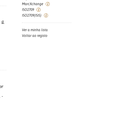
MarcXchange
ISO2709
ISO2709(ISIS)
il.
Ver a minha lista
Voltar ao registo
or
 -