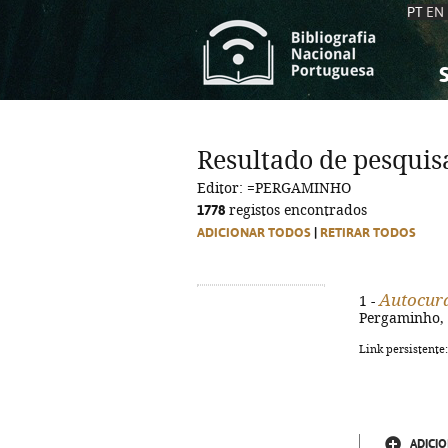
PT
EN
S
S
C
C
Resultado de pesquis
C
C
Editor: =PERGAMINHO
A
A
1778
registos encontrados
ADICIONAR TODOS
|
RETIRAR TODOS
Autocur
1 -
Pergaminho, 2
Link persistente
ADICIO