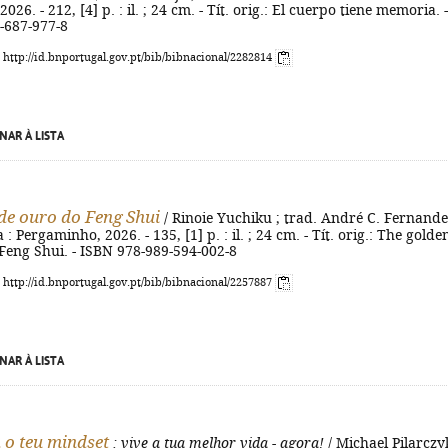
26. - 212, [4] p. : il. ; 24 cm. - Tít. orig.: El cuerpo tiene memoria. -
-687-977-8
: http://id.bnportugal.gov.pt/bib/bibnacional/2282814
NAR À LISTA
de ouro do Feng Shui
/ Rinoie Yuchiku ; trad. André C. Fernandes
a : Pergaminho, 2026. - 135, [1] p. : il. ; 24 cm. - Tít. orig.: The golde
 Feng Shui. - ISBN 978-989-594-002-8
: http://id.bnportugal.gov.pt/bib/bibnacional/2257887
NAR À LISTA
o teu mindset
: vive a tua melhor vida - agora!
/ Michael Pilarczyk