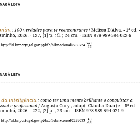
NAR À LISTA
 mim
: 100 verdades para te reencontrares
/ Melissa D'Alva. - 1ª ed. -
aminho, 2026. - 127, [1] p. : il. ; 24 cm. - ISBN 978-989-594-022-6
: http://id.bnportugal.gov.pt/bib/bibnacional/2285724
NAR À LISTA
 da inteligência
: como ter uma mente brilhante e conquistar a
soal e profissional
/ Augusto Cury ; adapt. Cláudia Duarte. - 6ª ed. -
aminho, 2026. - 222, [2] p. ; 23 cm. - ISBN 978-989-594-021-9
: http://id.bnportugal.gov.pt/bib/bibnacional/2285033