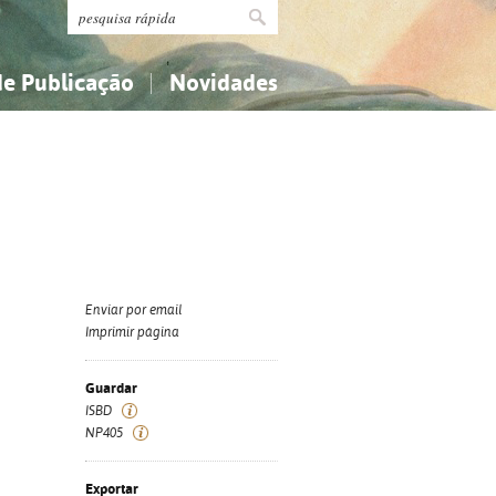
de Publicação
Novidades
s
Religião...
Religião...
Ciências aplicadas...
Ciências aplicadas...
História, geografia, biografias...
História, geografia, biografias...
Enviar por email
Imprimir página
Guardar
ISBD
NP405
Exportar