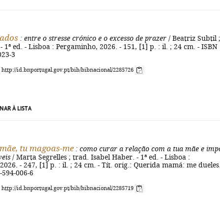
lados
: entre o stresse crónico e o excesso de prazer
/ Beatriz Subtil ; 
1ª ed. - Lisboa : Pergaminho, 2026. - 151, [1] p. : il. ; 24 cm. - ISBN
023-3
: http://id.bnportugal.gov.pt/bib/bibnacional/2285726
NAR À LISTA
 mãe, tu magoas-me
: como curar a relação com a tua mãe e imp
veis
/ Marta Segrelles ; trad. Isabel Haber. - 1ª ed. - Lisboa :
26. - 247, [1] p. : il. ; 24 cm. - Tít. orig.: Querida mamá: me dueles.
-594-006-6
: http://id.bnportugal.gov.pt/bib/bibnacional/2285719