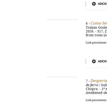
ADICIO
Como le
6 -
Tristan Goole
2026. - 317, [
from roots to
Link persistente
ADICIO
Desperta
7 -
de ferro
/ Suh
Chopra. - 1ª e
Awakened sle
Link persistente