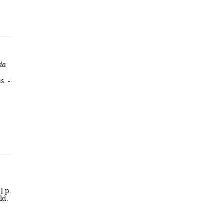
da
s. -
] p.
ld.