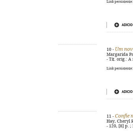
Link persistente
ADICIO
Um nov
10 -
Margarida Pac
- Tít. orig.:
Link persistente
ADICIO
Confie 
11 -
Hay, Cheryl R
- 120, [8] p.