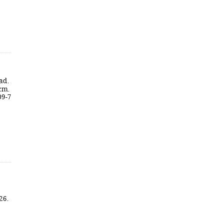
ad.
 cm.
09-7
.
26.