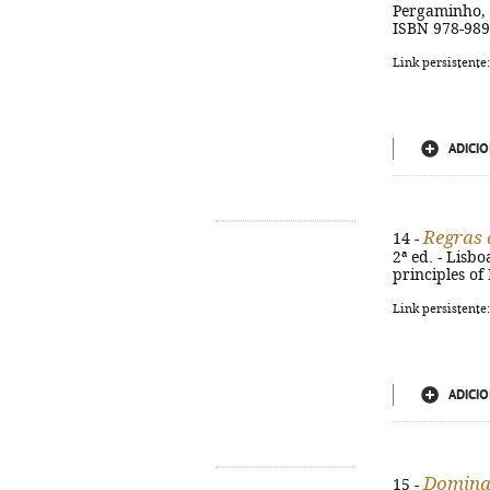
Pergaminho, 20
ISBN 978-989
Link persistente
ADICIO
Regras 
14 -
2ª ed. - Lisbo
principles of
Link persistente
ADICIO
Domina 
15 -