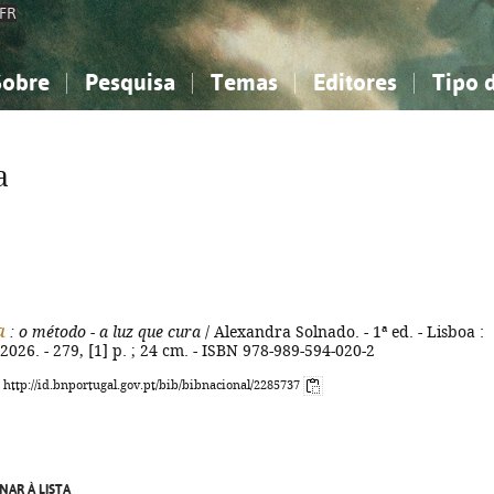
FR
Sobre
Pesquisa
Temas
Editores
Tipo 
obre a Bibliografia Nacional
imples
onhecimento, Informação...
onhecimento, Informação...
Combinada
A minha lista
Como utilizar
Filosofia, psicologia...
Filosofia, psicologia...
Perguntas frequente
a
iências sociais...
iências sociais...
Ciências exatas e naturais...
Ciências exatas e naturais...
rte, desporto...
rte, desporto...
Literatura, linguística...
Literatura, linguística...
a
: o método - a luz que cura
/ Alexandra Solnado. - 1ª ed. - Lisboa :
026. - 279, [1] p. ; 24 cm. - ISBN 978-989-594-020-2
: http://id.bnportugal.gov.pt/bib/bibnacional/2285737
NAR À LISTA