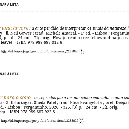
NAR À LISTA
r uma árvore
: a arte perdida de interpretar os sinais da natureza
/
y ; il. Neil Gower ; trad. Michele Amaral. - 1ª ed. - Lisboa : Pergami
3] p. : il. ; 24 cm. - Tít. orig.: How to read a tree : clues and patterns
 leaves. - ISBN 978-989-687-012-6
: http://id.bnportugal.gov.pt/bib/bibnacional/2285045
NAR À LISTA
r para o sono
: os segredos para ter um sono reparador e uma sa
as G. Kshirsagar, Sheila Patel ; trad. Elisa Evangelista ; pref. Deepa
d. - Lisboa : Pergaminho, 2026. - 325, [3] p. ; 24 cm. - Tít. orig.:
ep. - ISBN 978-989-687-922-8
: http://id.bnportugal.gov.pt/bib/bibnacional/2285027