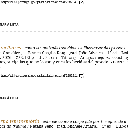
: http://id.bnportugal.gov.pt/bib/bibnacional/2282947
NAR À LISTA
 melhores
: como ter amizades saudáveis e libertar-se das pessoas
a González ; il. Blanca Castillo Roig ; trad. João Silveira. - 1ª ed. - Li
2026. - 222, [2] p. : il. ; 24 cm. - Tít. orig.: Amigos mejores: constru
as, suelta las que no lo son y cura las heridas del pasado. - ISBN 97
4
: http://id.bnportugal.gov.pt/bib/bibnacional/2282821
NAR À LISTA
orpo tem memória
: entende como o corpo fala por ti e aprende a
cas do trauma
/ Natalia Seijo ; trad. Michele Amaral. - 1ª ed. - Lisboa