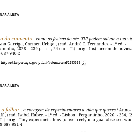
NAR À LISTA
a do convento
: como as freiras do séc. XVI podem salvar a tua vi
Ana Garriga, Carmen Urbita ; trad. André C. Fernandes. - 1ª ed. -
minho, 2026. - 239 p. : il. ; 24 cm. - Tít. orig.: Instrucción de novicia
-687-940-2
: http://id.bnportugal.gov.pt/bib/bibnacional/2283388
NAR À LISTA
 a falhar
: a coragem de experimentares a vida que queres
/ Anne-
f ; trad. Isabel Haber. - 1ª ed. - Lisboa : Pergaminho, 2026. - 254, [2
 - Tít. orig.: Tiny experimets: how to live freely in a goal-obsessed wor
89-687-991-4