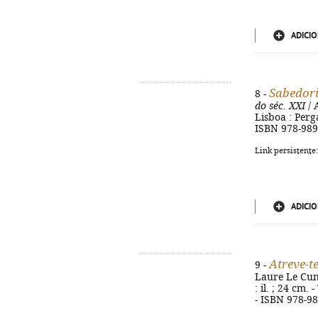
ADICIO
Sabedori
8 -
do séc. XXI
/ 
Lisboa : Perga
ISBN 978-989
Link persistente
ADICIO
Atreve-te
9 -
Laure Le Cunf
: il. ; 24 cm.
- ISBN 978-9