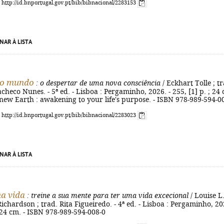
: http://id.bnportugal.gov.pt/bib/bibnacional/2283153
NAR À LISTA
o mundo
: o despertar de uma nova consciência
/ Eckhart Tolle ; tr
heco Nunes. - 5ª ed. - Lisboa : Pergaminho, 2026. - 255, [1] p. ; 24
 A new Earth : awakening to your life's purpose. - ISBN 978-989-594-0
: http://id.bnportugal.gov.pt/bib/bibnacional/2283023
NAR À LISTA
na vida
: treine a sua mente para ter uma vida excecional
/ Louise L
ichardson ; trad. Rita Figueiredo. - 4ª ed. - Lisboa : Pergaminho, 20
 ; 24 cm. - ISBN 978-989-594-008-0