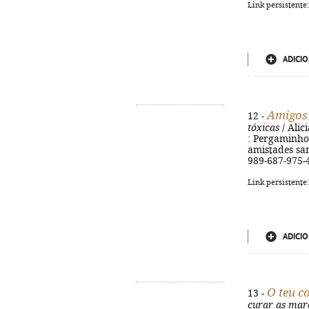
Link persistente
ADICIO
Amigos
12 -
tóxicas
/ Alici
: Pergaminho, 
amistades san
989-687-975-
Link persistente
ADICIO
O teu c
13 -
curar as mar