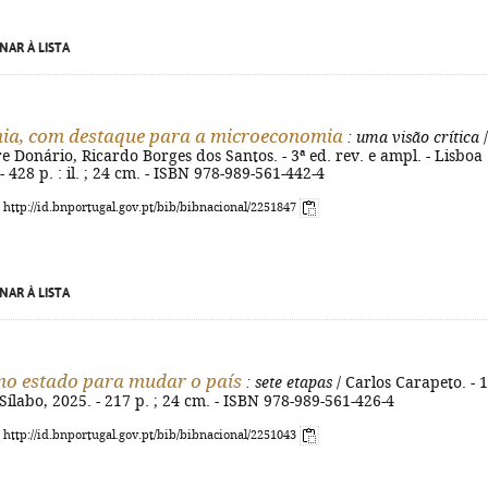
NAR À LISTA
ia, com destaque para a microeconomia
: uma visão crítica
/
e Donário, Ricardo Borges dos Santos. - 3ª ed. rev. e ampl. - Lisboa 
- 428 p. : il. ; 24 cm. - ISBN 978-989-561-442-4
: http://id.bnportugal.gov.pt/bib/bibnacional/2251847
NAR À LISTA
no estado para mudar o país
: sete etapas
/ Carlos Carapeto. - 1
 Sílabo, 2025. - 217 p. ; 24 cm. - ISBN 978-989-561-426-4
: http://id.bnportugal.gov.pt/bib/bibnacional/2251043