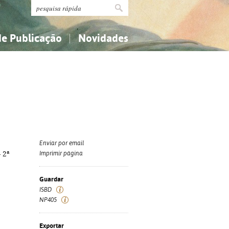
de Publicação
Novidades
s
Religião...
Religião...
Ciências aplicadas...
Ciências aplicadas...
História, geografia, biografias...
História, geografia, biografias...
Enviar por email
 2ª
Imprimir página
Guardar
ISBD
NP405
Exportar