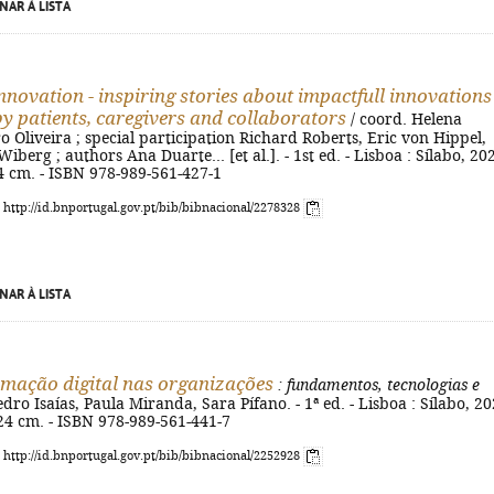
NAR À LISTA
innovation - inspiring stories about impactfull innovations
y patients, caregivers and collaborators
/ coord. Helena
 Oliveira ; special participation Richard Roberts, Eric von Hippel,
berg ; authors Ana Duarte... [et al.]. - 1st ed. - Lisboa : Sílabo, 202
 24 cm. - ISBN 978-989-561-427-1
: http://id.bnportugal.gov.pt/bib/bibnacional/2278328
NAR À LISTA
mação digital nas organizações
: fundamentos, tecnologias e
edro Isaías, Paula Miranda, Sara Pífano. - 1ª ed. - Lisboa : Sílabo, 20
 ; 24 cm. - ISBN 978-989-561-441-7
: http://id.bnportugal.gov.pt/bib/bibnacional/2252928