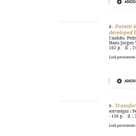
ADICIO
Patient 
8 -
developed b
Canhão, Pedro
Hans Jorgen Wi
162 p. : il. ;
Link persistente
ADICIO
Transfor
9 -
estratégia
/ P
- 156 p. : il.
Link persistente