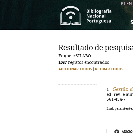
PT
EN
S
S
C
C
Resultado de pesquis
C
C
Editor: =SILABO
A
A
1037
registos encontrados
ADICIONAR TODOS
|
RETIRAR TODOS
Gestão d
1 -
ed. rev. e aum
561-454-7
Link persistente
ADICIO