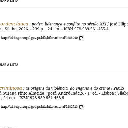
NAR À LISTA
 ordem única
: poder, liderança e conflito no século XXI
/ José Filip
a : Sílabo, 2026. - 239 p. ; 24 cm. - ISBN 978-989-561-455-4
: http://id.bnportugal.gov.pt/bib/bibnacional/2283060
NAR À LISTA
criminosa
: as origens da violência, do engano e do crime
/ Paulo
. Susana Pinto Almeida ; posf. André Inácio. - 1ª ed. - Lisboa : Sílab
. ; 24 cm. - ISBN 978-989-561-458-5
: http://id.bnportugal.gov.pt/bib/bibnacional/2282723