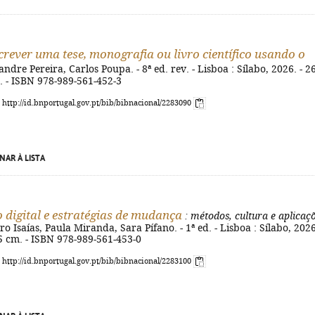
rever uma tese, monografia ou livro científico usando o
andre Pereira, Carlos Poupa. - 8ª ed. rev. - Lisboa : Sílabo, 2026. - 2
cm. - ISBN 978-989-561-452-3
: http://id.bnportugal.gov.pt/bib/bibnacional/2283090
NAR À LISTA
 digital e estratégias de mudança
: métodos, cultura e aplicaç
ro Isaías, Paula Miranda, Sara Pífano. - 1ª ed. - Lisboa : Sílabo, 2026
 25 cm. - ISBN 978-989-561-453-0
: http://id.bnportugal.gov.pt/bib/bibnacional/2283100