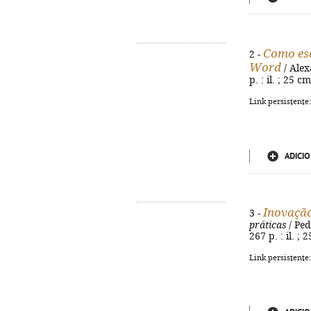
Como esc
2 -
Word
/ Alex
p. : il. ; 25 
Link persistente
ADICIO
Inovação
3 -
práticas
/ Ped
267 p. : il. ;
Link persistente