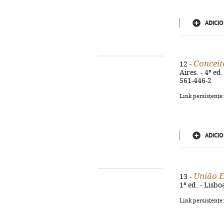
ADICIO
Conceit
12 -
Aires. - 4ª ed.
561-446-2
Link persistente
ADICIO
União 
13 -
1ª ed. - Lisbo
Link persistente