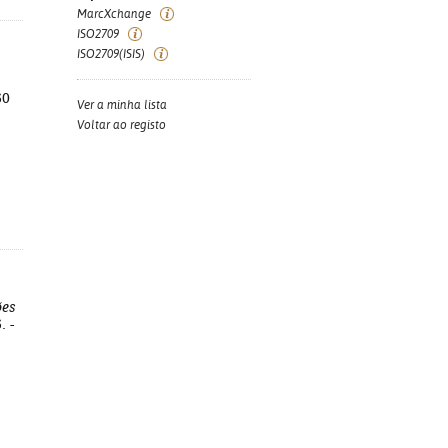
MarcXchange
ISO2709
ISO2709(ISIS)
60
Ver a minha lista
Voltar ao registo
ões
. -