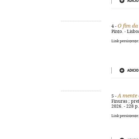
ADICIO
O fim da
4 -
Pinto. - Lisbo
Link persistente
ADICIO
A mente 
5 -
Finuras ; pref
2026. - 228 p
Link persistente