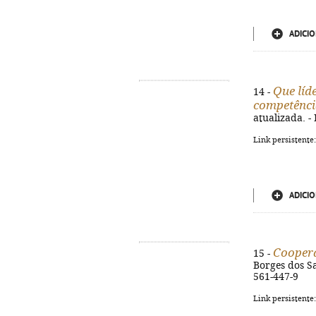
ADICIO
Que líd
14 -
competênci
atualizada. - 
Link persistente
ADICIO
Cooper
15 -
Borges dos San
561-447-9
Link persistente