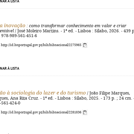
NAR À LISTA
a inovação
: como transformar conhecimento em valor e criar
entável
/ José Moleiro Martins. - 1ª ed. - Lisboa : Sílabo, 2026. - 439 p
N 978-989-561-451-6
: http://id.bnportugal.gov.pt/bib/bibnacional/2275965
NAR À LISTA
ão à sociologia do lazer e do turismo
/ João Filipe Marques,
es, Ana Rita Cruz. - 1ª ed. - Lisboa : Sílabo, 2025. - 173 p. ; 24 cm. 
-561-424-0
: http://id.bnportugal.gov.pt/bib/bibnacional/2281836