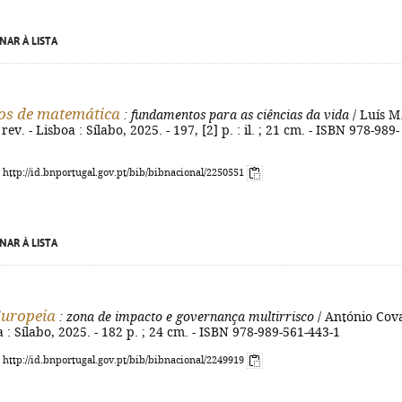
NAR À LISTA
os de matemática
: fundamentos para as ciências da vida
/ Luís M
 rev. - Lisboa : Sílabo, 2025. - 197, [2] p. : il. ; 21 cm. - ISBN 978-989-
: http://id.bnportugal.gov.pt/bib/bibnacional/2250551
NAR À LISTA
Europeia
: zona de impacto e governança multirrisco
/ António Cova
a : Sílabo, 2025. - 182 p. ; 24 cm. - ISBN 978-989-561-443-1
: http://id.bnportugal.gov.pt/bib/bibnacional/2249919