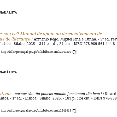
NAR À LISTA
er sou eu? Manual de apoio ao desenvolvimento de
as de liderança
/ Arménio Rêgo, Miguel Pina e Cunha. - 5ª ed. rev
Lisboa : Sílabo, 2025. - 314 p. : il. ; 24 cm. - ISBN 978-989-561-444-8
: http://id.bnportugal.gov.pt/bib/bibnacional/2242810
NAR À LISTA
ativas
: porque são tão poucas quando funcionam tão bem?
/ Ricard
tos. - 1ª ed. - Lisboa : Sílabo, 2025. - 183 p. ; 24 cm. - ISBN 978-989
: http://id.bnportugal.gov.pt/bib/bibnacional/2241813