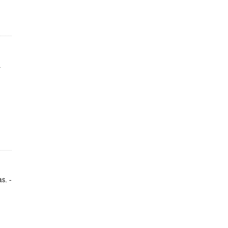
.
s. -