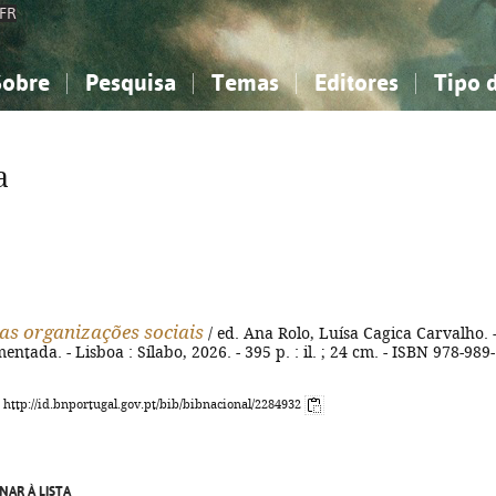
FR
Sobre
Pesquisa
Temas
Editores
Tipo 
obre a Bibliografia Nacional
imples
onhecimento, Informação...
onhecimento, Informação...
Combinada
A minha lista
Como utilizar
Filosofia, psicologia...
Filosofia, psicologia...
Perguntas frequente
a
iências sociais...
iências sociais...
Ciências exatas e naturais...
Ciências exatas e naturais...
rte, desporto...
rte, desporto...
Literatura, linguística...
Literatura, linguística...
as organizações sociais
/ ed. Ana Rolo, Luísa Cagica Carvalho. -
entada. - Lisboa : Sílabo, 2026. - 395 p. : il. ; 24 cm. - ISBN 978-989-
: http://id.bnportugal.gov.pt/bib/bibnacional/2284932
NAR À LISTA