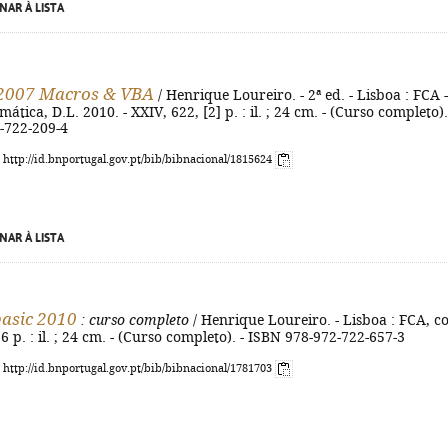
NAR À LISTA
 2007 Macros & VBA
/ Henrique Loureiro. - 2ª ed. - Lisboa : FCA -
ática, D.L. 2010. - XXIV, 622, [2] p. : il. ; 24 cm. - (Curso completo).
-722-209-4
: http://id.bnportugal.gov.pt/bib/bibnacional/1815624
NAR À LISTA
basic 2010
: curso completo
/ Henrique Loureiro. - Lisboa : FCA, c
6 p. : il. ; 24 cm. - (Curso completo). - ISBN 978-972-722-657-3
: http://id.bnportugal.gov.pt/bib/bibnacional/1781703