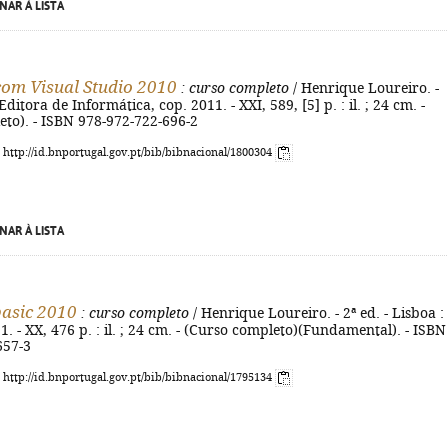
NAR À LISTA
com Visual Studio 2010
: curso completo
/ Henrique Loureiro. -
ditora de Informática, cop. 2011. - XXI, 589, [5] p. : il. ; 24 cm. -
to). - ISBN 978-972-722-696-2
: http://id.bnportugal.gov.pt/bib/bibnacional/1800304
NAR À LISTA
basic 2010
: curso completo
/ Henrique Loureiro. - 2ª ed. - Lisboa :
1. - XX, 476 p. : il. ; 24 cm. - (Curso completo)(Fundamental). - ISBN
657-3
: http://id.bnportugal.gov.pt/bib/bibnacional/1795134