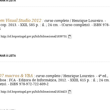
NAR À LISTA
om Visual Studio 2012
: curso completo
/ Henrique Loureiro. -
cop. 2013. - XXII, 585 p. : il. ; 24 cm. - (Curso completo). - ISBN 978-
5
: http://id.bnportugal.gov.pt/bib/bibnacional/1839731
NAR À LISTA
007 macros & VBA
: curso completo
/ Henrique Loureiro. - 4ª ed.,
sboa : FCA - Editora de Informática, 2012. - XXIII, 615 p. : il. ; 24 cm.
to). - ISBN 978-972-722-609-2
: http://id.bnportugal.gov.pt/bib/bibnacional/1824423