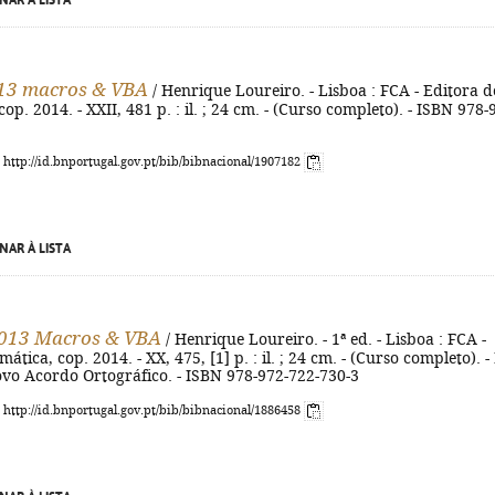
NAR À LISTA
013 macros & VBA
/ Henrique Loureiro. - Lisboa : FCA - Editora d
op. 2014. - XXII, 481 p. : il. ; 24 cm. - (Curso completo). - ISBN 978-
: http://id.bnportugal.gov.pt/bib/bibnacional/1907182
NAR À LISTA
2013 Macros & VBA
/ Henrique Loureiro. - 1ª ed. - Lisboa : FCA -
ática, cop. 2014. - XX, 475, [1] p. : il. ; 24 cm. - (Curso completo). -
vo Acordo Ortográfico. - ISBN 978-972-722-730-3
: http://id.bnportugal.gov.pt/bib/bibnacional/1886458