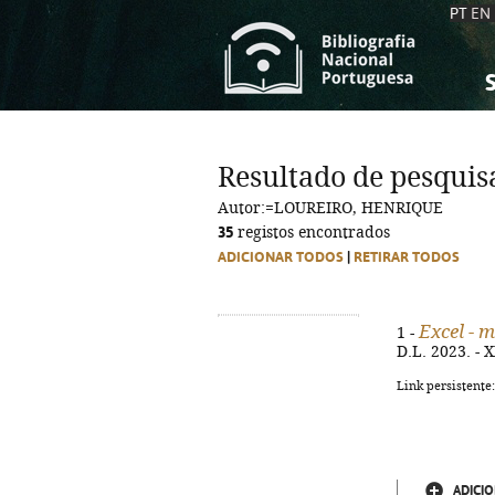
PT
EN
S
S
C
C
Resultado de pesquis
C
C
Autor:=LOUREIRO, HENRIQUE
A
A
35
registos encontrados
ADICIONAR TODOS
|
RETIRAR TODOS
Excel - 
1 -
D.L. 2023. - X
Link persistente
ADICIO