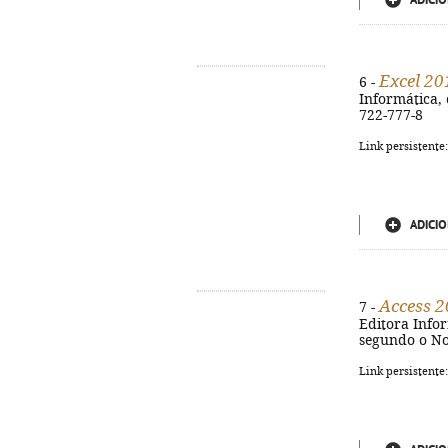
ADICIO
Excel 2
6 -
Informática, c
722-777-8
Link persistente
ADICIO
Access 
7 -
Editora Inform
segundo o No
Link persistente