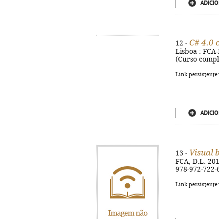
ADICIO
C# 4.0 
12 -
Lisboa : FCA-E
(Curso comple
Link persistente
ADICIO
Visual 
13 -
FCA, D.L. 201
978-972-722-
Link persistente