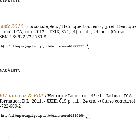
NAR À LISTA
basic 2012
: curso completo
/ Henrique Loureiro ; [pref. Henrique
isboa : FCA, cop. 2012. - XXIX, 574, [4] p. : il. ; 24 cm. - (Curso
ISBN 978-972-722-751-8
: http://id.bnportugal.gov.pt/bib/bibnacional/1822777
NAR À LISTA
2007 macros & VBA
/ Henrique Loureiro. - 4ª ed. - Lisboa : FCA -
ormática, D.L. 2011. - XXIII, 615 p. : il. ; 24 cm. - (Curso completo). 
-722-609-2
: http://id.bnportugal.gov.pt/bib/bibnacional/1819469