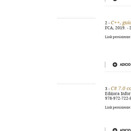
C++, gu
2 -
FCA, 2019. - 2
Link persistente
ADICIO
C# 7.0 c
3 -
Editora Inform
978-972-722-
Link persistente
ADICIO