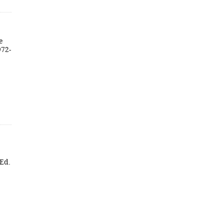
e
972-
 Ed.