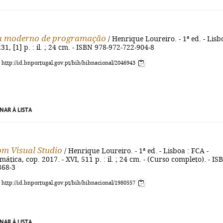
ia moderno de programação
/ Henrique Loureiro. - 1ª ed. - Lisb
31, [1] p. : il. ; 24 cm. - ISBN 978-972-722-904-8
: http://id.bnportugal.gov.pt/bib/bibnacional/2046943
NAR À LISTA
om Visual Studio
/ Henrique Loureiro. - 1ª ed. - Lisboa : FCA -
ática, cop. 2017. - XVI, 511 p. : il. ; 24 cm. - (Curso completo). - IS
868-3
: http://id.bnportugal.gov.pt/bib/bibnacional/1980557
NAR À LISTA