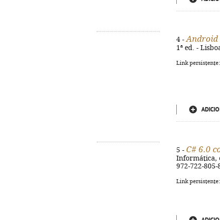
Android 
4 -
1ª ed. - Lisbo
Link persistente
ADICIO
C# 6.0 c
5 -
Informática, c
972-722-805-
Link persistente