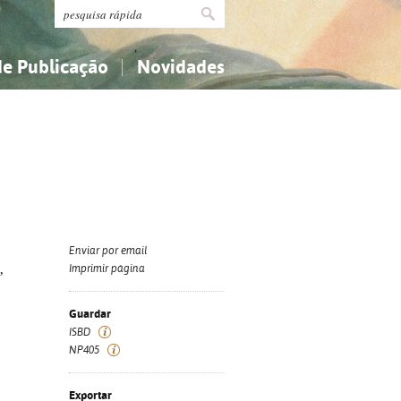
de Publicação
Novidades
s
Religião...
Religião...
Ciências aplicadas...
Ciências aplicadas...
História, geografia, biografias...
História, geografia, biografias...
Enviar por email
,
Imprimir página
Guardar
ISBD
NP405
Exportar