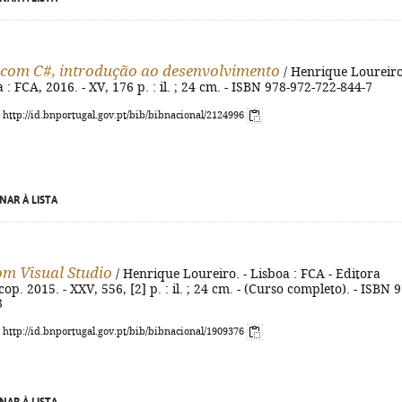
com C#, introdução ao desenvolvimento
/ Henrique Loureiro
a : FCA, 2016. - XV, 176 p. : il. ; 24 cm. - ISBN 978-972-722-844-7
: http://id.bnportugal.gov.pt/bib/bibnacional/2124996
NAR À LISTA
om Visual Studio
/ Henrique Loureiro. - Lisboa : FCA - Editora
op. 2015. - XXV, 556, [2] p. : il. ; 24 cm. - (Curso completo). - ISBN 
8
: http://id.bnportugal.gov.pt/bib/bibnacional/1909376