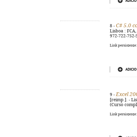
ADICIO
C# 5.0 c
8 -
Lisboa : FCA, 
972-722-752-
Link persistente
ADICIO
Excel 2
9 -
[reimp.]. - Li
(Curso comple
Link persistente