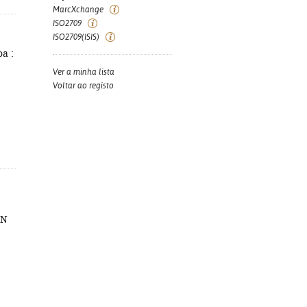
MarcXchange
ISO2709
ISO2709(ISIS)
oa :
Ver a minha lista
Voltar ao registo
BN