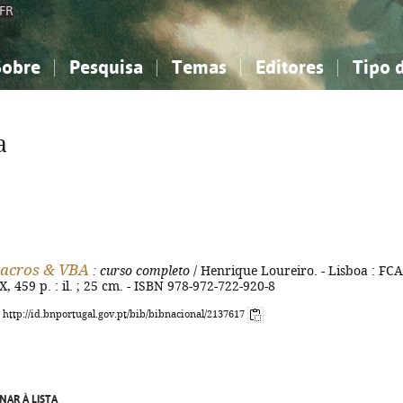
FR
Sobre
Pesquisa
Temas
Editores
Tipo 
obre a Bibliografia Nacional
imples
onhecimento, Informação...
onhecimento, Informação...
Combinada
A minha lista
Como utilizar
Filosofia, psicologia...
Filosofia, psicologia...
Perguntas frequente
a
iências sociais...
iências sociais...
Ciências exatas e naturais...
Ciências exatas e naturais...
rte, desporto...
rte, desporto...
Literatura, linguística...
Literatura, linguística...
macros & VBA
: curso completo
/ Henrique Loureiro. - Lisboa : FCA
X, 459 p. : il. ; 25 cm. - ISBN 978-972-722-920-8
: http://id.bnportugal.gov.pt/bib/bibnacional/2137617
NAR À LISTA