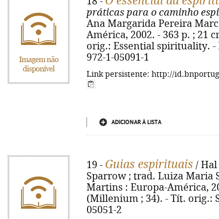
O essencial da espirit
18 -
práticas para o caminho espi
Ana Margarida Pereira Marc
América, 2002. - 363 p. ; 21 cm
orig.: Essential spirituality. 
972-1-05091-1
Link persistente: http://id.bnportu
ADICIONAR À LISTA
Guias espirituais
19 -
/ Hal
Sparrow ; trad. Luiza Maria 
Martins : Europa-América, 2002
(Millenium ; 34). - Tít. orig.:
05051-2