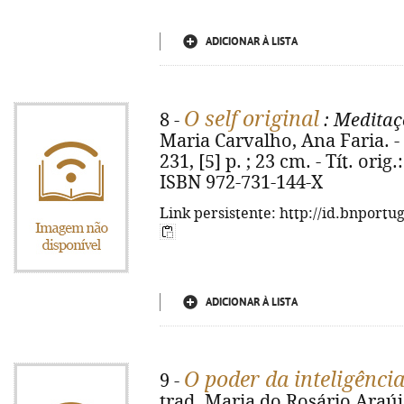
ADICIONAR À LISTA
O self original
8 -
: Meditaç
Maria Carvalho, Ana Faria. - 
231, [5] p. ; 23 cm. - Tít. orig
ISBN 972-731-144-X
Link persistente: http://id.bnportu
ADICIONAR À LISTA
O poder da inteligência
9 -
trad. Maria do Rosário Araújo.