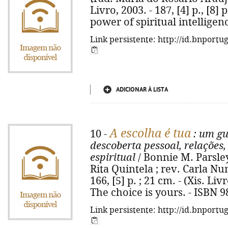
Livro, 2003. - 187, [4] p., [8] p.
power of spiritual intelligen
Link persistente: http://id.bnportu
ADICIONAR À LISTA
A escolha é tua
10 -
: um gu
descoberta pessoal, relações
espiritual
/ Bonnie M. Parsley 
Rita Quintela ; rev. Carla Nun
166, [5] p. ; 21 cm. - (Xis. Liv
The choice is yours. - ISBN 9
Link persistente: http://id.bnportu