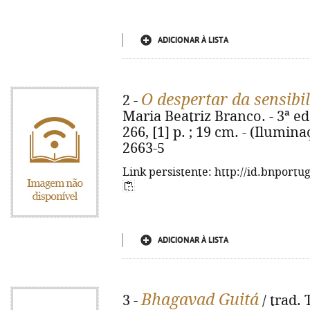
ADICIONAR À LISTA
O despertar da sensibi
2 -
Maria Beatriz Branco. - 3ª ed.
266, [1] p. ; 19 cm. - (Ilumina
2663-5
Link persistente: http://id.bnportu
ADICIONAR À LISTA
Bhagavad Guitá
3 -
/ trad.