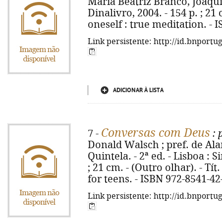
Maria Beatriz Branco, Joaquim
Dinalivro, 2004. - 154 p. ; 21 c
oneself : true meditation. - 
Link persistente: http://id.bnportu
ADICIONAR À LISTA
Conversas com Deus
7 -
: 
Donald Walsch ; pref. de Alan
Quintela. - 2ª ed. - Lisboa : S
; 21 cm. - (Outro olhar). - Tí
for teens. - ISBN 972-8541-42
Link persistente: http://id.bnportu