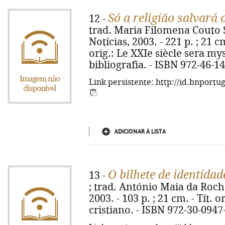
Só a religião salvará 
12 -
trad. Maria Filomena Couto So
Notícias, 2003. - 221 p. ; 21 c
orig.: Le XXIe siècle sera my
bibliografia. - ISBN 972-46-1
Link persistente: http://id.bnportu
ADICIONAR À LISTA
O bilhete de identidad
13 -
; trad. António Maia da Rocha
2003. - 103 p. ; 21 cm. - Tít. o
cristiano. - ISBN 972-30-0947