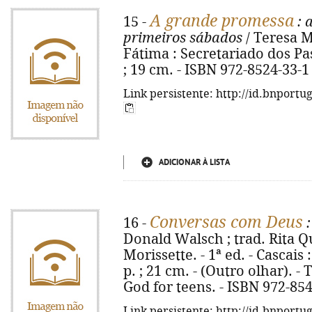
A grande promessa
15 -
: 
primeiros sábados
/ Teresa M
Fátima : Secretariado dos Past
; 19 cm. - ISBN 972-8524-33-1
Link persistente: http://id.bnportu
ADICIONAR À LISTA
Conversas com Deus
16 -
:
Donald Walsch ; trad. Rita Qu
Morissette. - 1ª ed. - Cascais 
p. ; 21 cm. - (Outro olhar). -
God for teens. - ISBN 972-85
Link persistente: http://id.bnportu