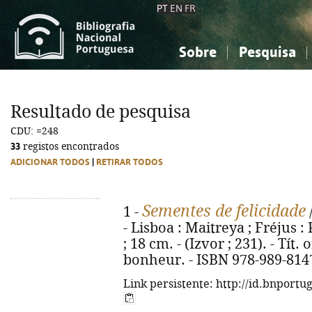
PT
EN
FR
Sobre
Pesquisa
Sobre a Bibliografia Nacional
Simples
Conhecimento, Informação...
Conhecimento, Informação...
Combinada
A
Resultado de pesquisa
Ciências sociais...
Ciências sociais...
CDU: =248
Arte, desporto...
Arte, desporto...
33
registos encontrados
ADICIONAR TODOS
|
RETIRAR TODOS
Sementes de felicidade
1 -
- Lisboa : Maitreya ; Fréjus : 
; 18 cm. - (Izvor ; 231). - Tít
bonheur. - ISBN 978-989-814
Link persistente: http://id.bnportu