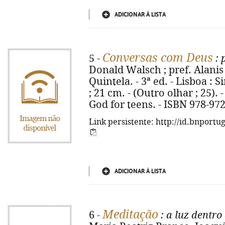
ADICIONAR À LISTA
Conversas com Deus
5 -
: 
Donald Walsch ; pref. Alanis 
Quintela. - 3ª ed. - Lisboa : S
; 21 cm. - (Outro olhar ; 25). 
God for teens. - ISBN 978-97
Link persistente: http://id.bnportu
ADICIONAR À LISTA
Meditação
6 -
: a luz dentro