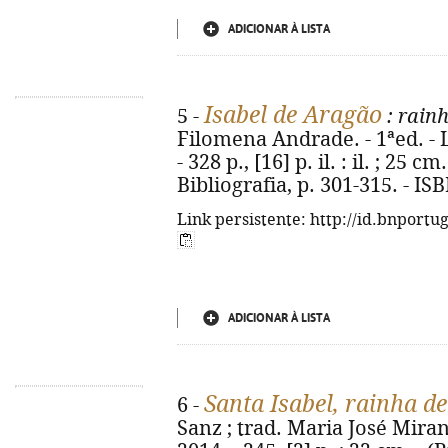
ADICIONAR À LISTA
Isabel de Aragão
5 -
: rain
Filomena Andrade. - 1ªed. - 
- 328 p., [16] p. il. : il. ; 25 c
Bibliografia, p. 301-315. - I
Link persistente: http://id.bnportu
ADICIONAR À LISTA
Santa Isabel, rainha d
6 -
Sanz ; trad. Maria José Miran