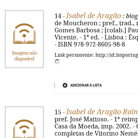
Isabel de Aragão
14 -
: bio
de Moucheron ; pref., trad., 
Gomes Barbosa ; [colab.] Pa
Vicente. - 1ª ed. - Lisboa : Ésq
- ISBN 978-972-8605-98-8
Link persistente: http://id.bnportu
ADICIONAR À LISTA
Isabel de Aragão Rai
15 -
pref. José Mattoso. - 1ª reim
Casa da Moeda, imp. 2002. - 67
completas de Vitorino Nemésio 