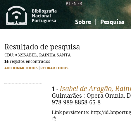
PT
EN
FR
Sobre
Pesquisa
Sobre a Bibliografia Nacional
Simples
Conhecimento, Informação...
Conhecimento, Informação...
Combinada
A
Resultado de pesquisa
Ciências sociais...
Ciências sociais...
CDU: =32ISABEL, RAINHA SANTA
Arte, desporto...
Arte, desporto...
16
registos encontrados
ADICIONAR TODOS
|
RETIRAR TODOS
Isabel de Aragão, Rain
1 -
Guimarães : Opera Omnia, D.L.
978-989-8858-65-8
Link persistente: http://id.bnportu