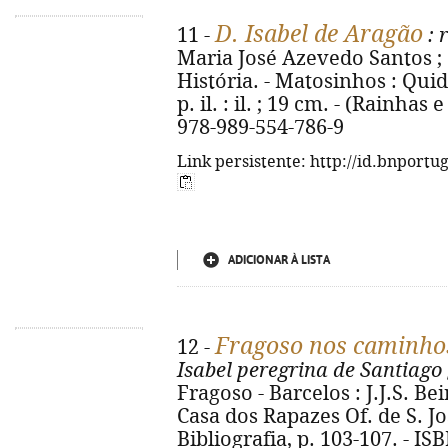
D. Isabel de Aragão
11 -
: 
Maria José Azevedo Santos ;
História. - Matosinhos : QuidN
p. il. : il. ; 19 cm. - (Rainhas
978-989-554-786-9
Link persistente: http://id.bnportu
ADICIONAR À LISTA
Fragoso nos caminho
12 -
Isabel peregrina de Santiago
Fragoso - Barcelos : J.J.S. Be
Casa dos Rapazes Of. de S. José)
Bibliografia, p. 103-107. - I