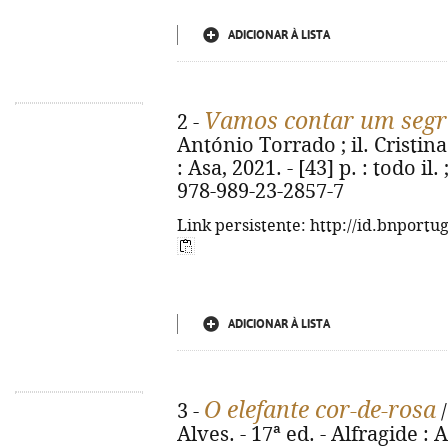
ADICIONAR À LISTA
Vamos contar um segred
2 -
António Torrado ; il. Cristina
: Asa, 2021. - [43] p. : todo il
978-989-23-2857-7
Link persistente: http://id.bnportu
ADICIONAR À LISTA
O elefante cor-de-rosa
3 -
/
Alves. - 17ª ed. - Alfragide : AS