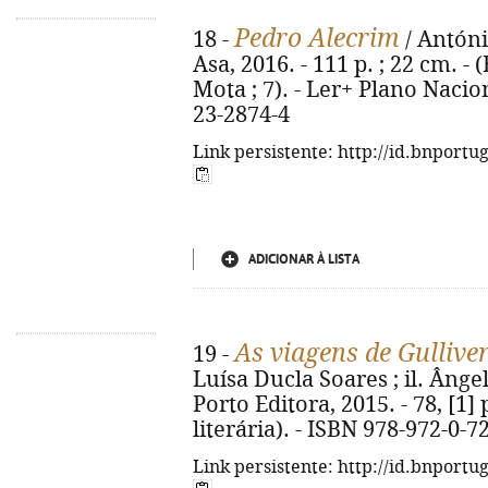
Pedro Alecrim
18 -
/ António
Asa, 2016. - 111 p. ; 22 cm. -
Mota ; 7). - Ler+ Plano Nacio
23-2874-4
Link persistente: http://id.bnportu
ADICIONAR À LISTA
As viagens de Gullive
19 -
Luísa Ducla Soares ; il. Ângel
Porto Editora, 2015. - 78, [1] p
literária). - ISBN 978-972-0-7
Link persistente: http://id.bnportu