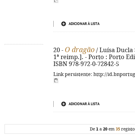
ADICIONAR À LISTA
O dragão
20 -
/ Luísa Ducla
1ª reimp.]. - Porto : Porto Edit
ISBN 978-972-0-72842-5
Link persistente: http://id.bnportu
ADICIONAR À LISTA
De
1
a
20
em
35
registo