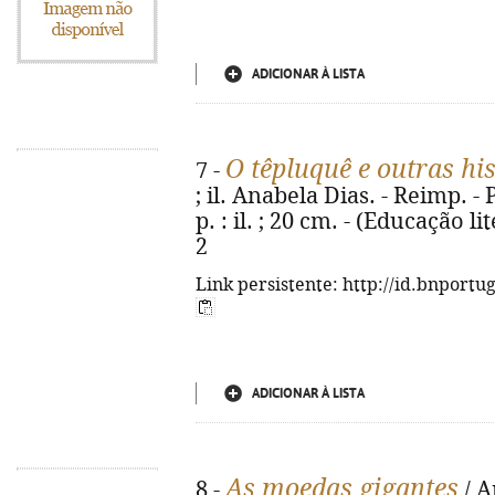
ADICIONAR À LISTA
O têpluquê e outras hi
7 -
; il. Anabela Dias. - Reimp. - 
p. : il. ; 20 cm. - (Educação l
2
Link persistente: http://id.bnportu
ADICIONAR À LISTA
As moedas gigantes
8 -
/ A