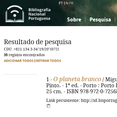
PT
EN
FR
Sobre
Pesquisa
Sobre a Bibliografia Nacional
Simples
Conhecimento, Informação...
Conhecimento, Informação...
Combinada
A
Resultado de pesquisa
Ciências sociais...
Ciências sociais...
CDU: =821.134.3-34"19/20"(072)
Arte, desporto...
Arte, desporto...
35
registos encontrados
ADICIONAR TODOS
|
RETIRAR TODOS
O planeta branco
1 -
/ Migu
Pinto. - 1ª ed. - Porto : Porto E
25 cm. - ISBN 978-972-0-7256
Link persistente: http://id.bnportu