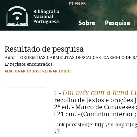
PT
EN
FR
Sobre
Pesquisa
Sobre a Bibliografia Nacional
Simples
Conhecimento, Informação...
Conhecimento, Informação...
Combinada
A
Resultado de pesquisa
Ciências sociais...
Ciências sociais...
Autor:=ORDEM DAS CARMELITAS DESCALCAS. CARMELO DE S
Arte, desporto...
Arte, desporto...
17
registos encontrados
ADICIONAR TODOS
|
RETIRAR TODOS
Um mês com a Irmã L
1 -
recolha de textos e orações Jo
2ª ed. - Marco de Canaveses : C
; 21 cm. - (Caminho interior ;
Link persistente: http://id.bnportu