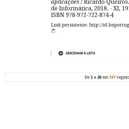
aplicações
/ Ricardo Queirós. 
de Informática, 2018. - XI, 191, 
ISBN 978-972-722-874-4
Link persistente: http://id.bnportu
ADICIONAR À LISTA
De
1
a
20
em
537
regist