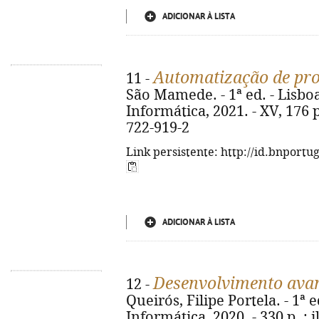
ADICIONAR À LISTA
Automatização de pr
11 -
São Mamede. - 1ª ed. - Lisboa
Informática, 2021. - XV, 176 p.
722-919-2
Link persistente: http://id.bnportu
ADICIONAR À LISTA
Desenvolvimento ava
12 -
Queirós, Filipe Portela. - 1ª e
Informática, 2020. - 330 p. : i