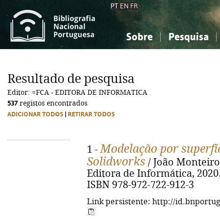
PT
EN
FR
Sobre
Pesquisa
Sobre a Bibliografia Nacional
Simples
Conhecimento, Informação...
Conhecimento, Informação...
Combinada
A
Resultado de pesquisa
Ciências sociais...
Ciências sociais...
Editor: =FCA - EDITORA DE INFORMATICA
Arte, desporto...
Arte, desporto...
537
registos encontrados
ADICIONAR TODOS
|
RETIRAR TODOS
Modelação por superfíc
1 -
Solidworks
/ João Monteiro. 
Editora de Informática, 2020. - 
ISBN 978-972-722-912-3
Link persistente: http://id.bnportu