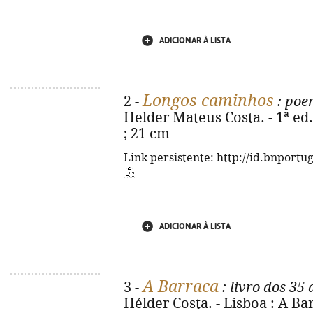
ADICIONAR À LISTA
Longos caminhos
2 -
: poe
Helder Mateus Costa. - 1ª ed. -
; 21 cm
Link persistente: http://id.bnportu
ADICIONAR À LISTA
A Barraca
3 -
: livro dos 35
Hélder Costa. - Lisboa : A Barr