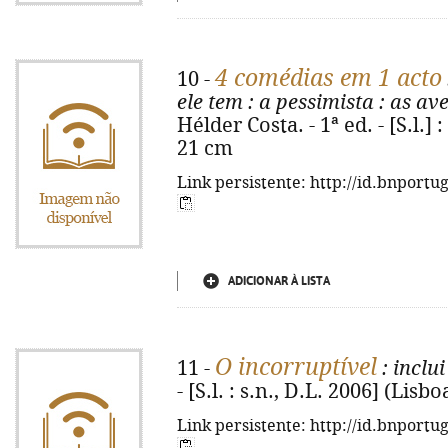
4 comédias em 1 acto
10 -
ele tem
: a pessimista
: as av
Hélder Costa. - 1ª ed. - [S.l.] :
21 cm
Link persistente: http://id.bnportu
ADICIONAR À LISTA
O incorruptível
11 -
: inclui
- [S.l. : s.n., D.L. 2006] (Lisboa
Link persistente: http://id.bnportu