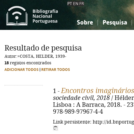
PT
EN
FR
Sobre
Pesquisa
Sobre a Bibliografia Nacional
Simples
Conhecimento, Informação...
Conhecimento, Informação...
Combinada
A
Resultado de pesquisa
Ciências sociais...
Ciências sociais...
Autor:=COSTA, HELDER, 1939-
Arte, desporto...
Arte, desporto...
18
registos encontrados
ADICIONAR TODOS
|
RETIRAR TODOS
Encontros imaginário
1 -
sociedade civil, 2018
/ Hélder
Lisboa : A Barraca, 2018. - 237,
978-989-97967-4-4
Link persistente: http://id.bnportu