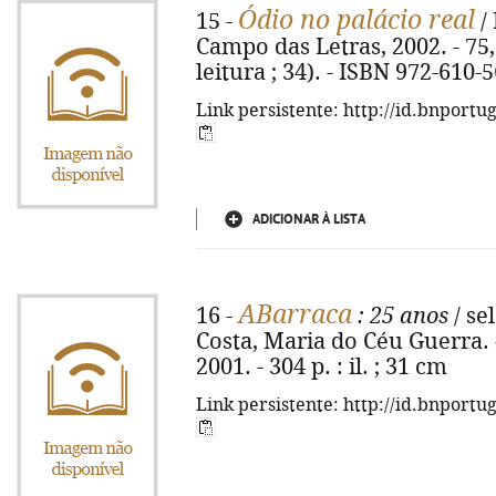
Ódio no palácio real
15 -
/ 
Campo das Letras, 2002. - 75, 
leitura ; 34). - ISBN 972-610-
Link persistente: http://id.bnportu
ADICIONAR À LISTA
ABarraca
16 -
: 25 anos
/ se
Costa, Maria do Céu Guerra. -
2001. - 304 p. : il. ; 31 cm
Link persistente: http://id.bnportu