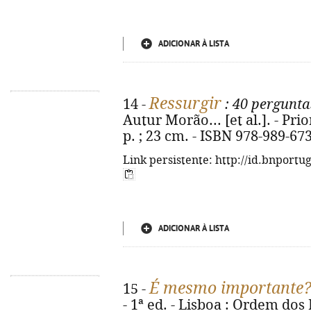
ADICIONAR À LISTA
Ressurgir
14 -
: 40 pergunt
Autur Morão... [et al.]. - Prio
p. ; 23 cm. - ISBN 978-989-67
Link persistente: http://id.bnportu
ADICIONAR À LISTA
É mesmo importante
15 -
- 1ª ed. - Lisboa : Ordem dos P