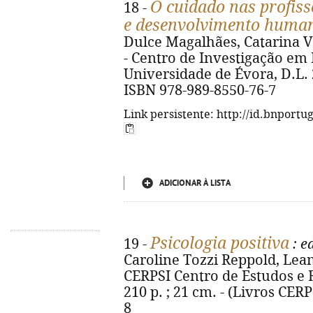
O cuidado nas profiss
18 -
e desenvolvimento huma
Dulce Magalhães, Catarina Vaz
- Centro de Investigação em 
Universidade de Évora, D.L. 201
ISBN 978-989-8550-76-7
Link persistente: http://id.bnportu
ADICIONAR À LISTA
Psicologia positiva
19 -
: e
Caroline Tozzi Reppold, Lean
CERPSI Centro de Estudos e R
210 p. ; 21 cm. - (Livros CERP
8