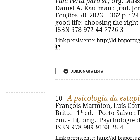
vida certa para si
/ org. Mass
Daniel A. Kaufman ; trad. Jor
Edições 70, 2023. - 362 p. ; 24
good life: choosing the right 
ISBN 978-972-44-2726-3
Link persistente: http://id.bnportu
ADICIONAR À LISTA
A psicologia da estupi
10 -
François Marmion, Luís Corte
Brito. - 1ª ed. - Porto Salvo :
cm. - Tít. orig.: Psychologie 
ISBN 978-989-9138-25-4
Link persistente: http://id.bnportu