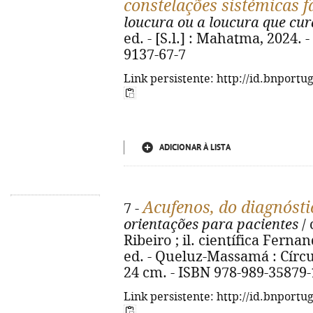
constelações sistémicas f
loucura ou a loucura que cur
ed. - [S.l.] : Mahatma, 2024. -
9137-67-7
Link persistente: http://id.bnportu
ADICIONAR À LISTA
Acufenos, do diagnóst
7 -
orientações para pacientes
/ 
Ribeiro ; il. científica Fern
ed. - Queluz-Massamá : Círculo
24 cm. - ISBN 978-989-35879-
Link persistente: http://id.bnportu