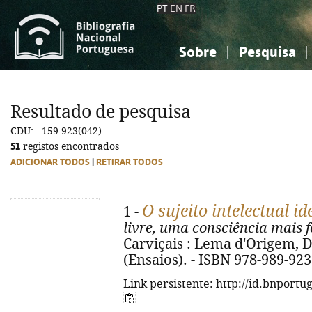
PT
EN
FR
Sobre
Pesquisa
Sobre a Bibliografia Nacional
Simples
Conhecimento, Informação...
Conhecimento, Informação...
Combinada
A
Resultado de pesquisa
Ciências sociais...
Ciências sociais...
CDU: =159.923(042)
Arte, desporto...
Arte, desporto...
51
registos encontrados
ADICIONAR TODOS
|
RETIRAR TODOS
O sujeito intelectual id
1 -
livre, uma consciência mais f
Carviçais : Lema d'Origem, D. L
(Ensaios). - ISBN 978-989-923
Link persistente: http://id.bnportu