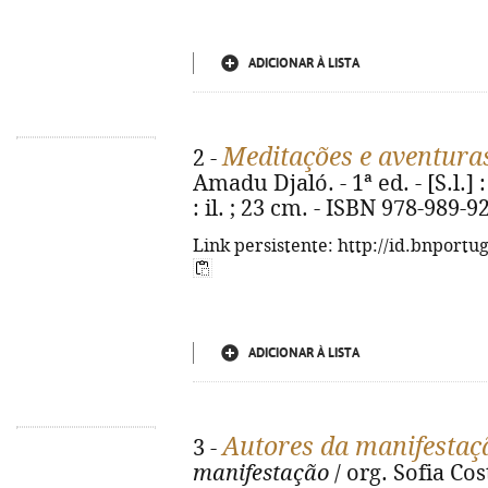
ADICIONAR À LISTA
Meditações e aventur
2 -
Amadu Djaló. - 1ª ed. - [S.l.] 
: il. ; 23 cm. - ISBN 978-989-9
Link persistente: http://id.bnportu
ADICIONAR À LISTA
Autores da manifestaç
3 -
manifestação
/ org. Sofia Cos