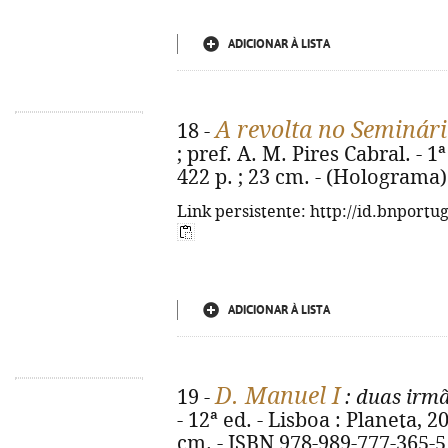
ADICIONAR À LISTA
A revolta no Seminár
18 -
; pref. A. M. Pires Cabral. - 1
422 p. ; 23 cm. - (Holograma)
Link persistente: http://id.bnportu
ADICIONAR À LISTA
D. Manuel I
19 -
: duas irmã
- 12ª ed. - Lisboa : Planeta, 2024
cm. - ISBN 978-989-777-365-5