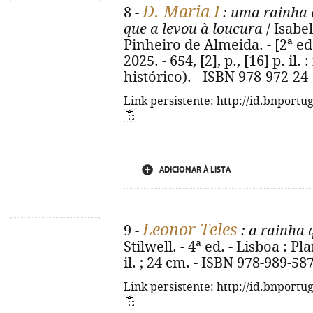
D. Maria I
8 -
: uma rainha 
que a levou à loucura
/ Isabel
Pinheiro de Almeida. - [2ª ed.
2025. - 654, [2], p., [16] p. il.
histórico). - ISBN 978-972-24
Link persistente: http://id.bnportu
ADICIONAR À LISTA
Leonor Teles
9 -
: a rainha 
Stilwell. - 4ª ed. - Lisboa : Pla
il. ; 24 cm. - ISBN 978-989-58
Link persistente: http://id.bnportu