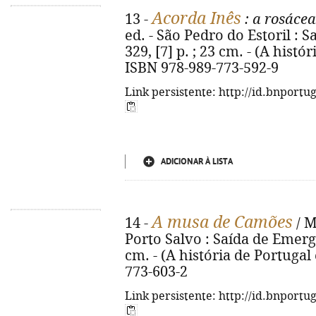
Acorda Inês
13 -
: a rosácea
ed. - São Pedro do Estoril : 
329, [7] p. ; 23 cm. - (A hist
ISBN 978-989-773-592-9
Link persistente: http://id.bnportu
ADICIONAR À LISTA
A musa de Camões
14 -
/ M
Porto Salvo : Saída de Emergênc
cm. - (A história de Portuga
773-603-2
Link persistente: http://id.bnportu