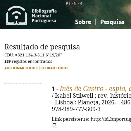
PT
EN
FR
Sobre
Pesquisa
Sobre a Bibliografia Nacional
Simples
Conhecimento, Informação...
Conhecimento, Informação...
Combinada
A
Resultado de pesquisa
Ciências sociais...
Ciências sociais...
CDU: =821.134.3-311.6"19/20"
Arte, desporto...
Arte, desporto...
389
registos encontrados
ADICIONAR TODOS
|
RETIRAR TODOS
Inês de Castro - espia,
1 -
/ Isabel Stilwell ; rev. histó
- Lisboa : Planeta, 2026. - 486 p
978-989-777-509-3
Link persistente: http://id.bnportu