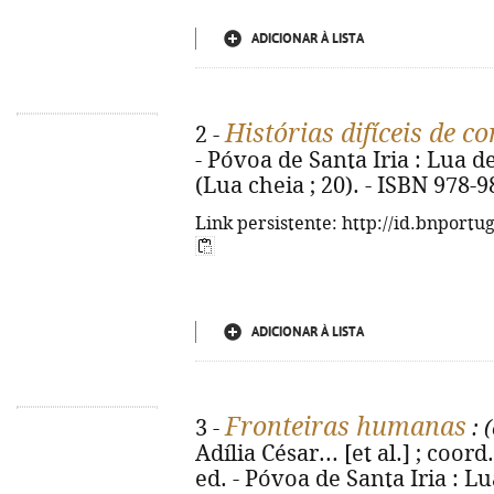
ADICIONAR À LISTA
Histórias difíceis de c
2 -
- Póvoa de Santa Iria : Lua de
(Lua cheia ; 20). - ISBN 978-
Link persistente: http://id.bnportu
ADICIONAR À LISTA
Fronteiras humanas
3 -
: 
Adília César... [et al.] ; coor
ed. - Póvoa de Santa Iria : Lu