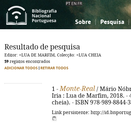
PT
EN
FR
Sobre
Pesquisa
Sobre a Bibliografia Nacional
Simples
Conhecimento, Informação...
Conhecimento, Informação...
Combinada
A
Resultado de pesquisa
Ciências sociais...
Ciências sociais...
Editor: =LUA DE MARFIM, Colecção: =LUA CHEIA
Arte, desporto...
Arte, desporto...
59
registos encontrados
ADICIONAR TODOS
|
RETIRAR TODOS
Monte-Real
1 -
/ Mário Nóbre
Iria : Lua de Marfim, 2018. - 4
cheia). - ISBN 978-989-8844-3
Link persistente: http://id.bnportu