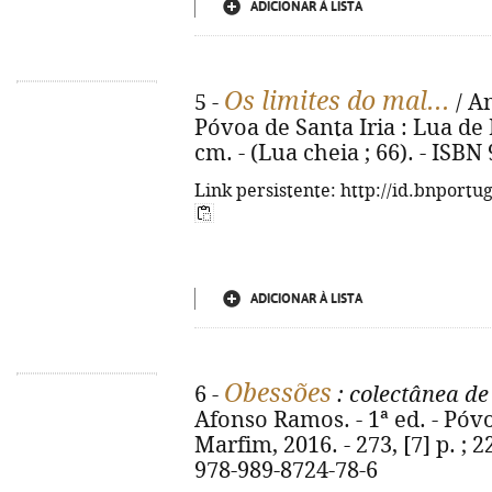
ADICIONAR À LISTA
Os limites do mal...
5 -
/ An
Póvoa de Santa Iria : Lua de M
cm. - (Lua cheia ; 66). - ISB
Link persistente: http://id.bnportu
ADICIONAR À LISTA
Obessões
6 -
: colectânea de
Afonso Ramos. - 1ª ed. - Póvo
Marfim, 2016. - 273, [7] p. ; 2
978-989-8724-78-6