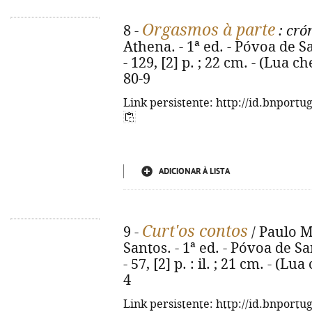
Orgasmos à parte
8 -
: cró
Athena. - 1ª ed. - Póvoa de S
- 129, [2] p. ; 22 cm. - (Lua c
80-9
Link persistente: http://id.bnportu
ADICIONAR À LISTA
Curt'os contos
9 -
/ Paulo Mo
Santos. - 1ª ed. - Póvoa de S
- 57, [2] p. : il. ; 21 cm. - (L
4
Link persistente: http://id.bnportu