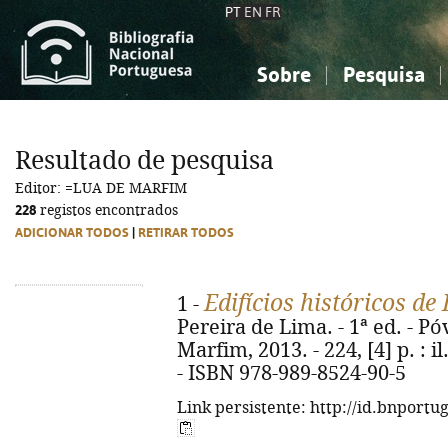
PT
EN
FR
Sobre
Pesquisa
Sobre a Bibliografia Nacional
Simples
Conhecimento, Informação...
Conhecimento, Informação...
Combinada
A
Resultado de pesquisa
Ciências sociais...
Ciências sociais...
Editor: =LUA DE MARFIM
Arte, desporto...
Arte, desporto...
228
registos encontrados
ADICIONAR TODOS
|
RETIRAR TODOS
Edifícios históricos d
1 -
Pereira de Lima. - 1ª ed. - Pó
Marfim, 2013. - 224, [4] p. : il
- ISBN 978-989-8524-90-5
Link persistente: http://id.bnportu