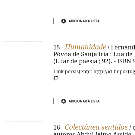
ADICIONAR À LISTA
Humanidade
15 -
/ Fernando
Póvoa de Santa Iria : Lua de M
(Luar de poesia ; 92). - ISBN
Link persistente: http://id.bnportu
ADICIONAR À LISTA
Colectânea sentidos
16 -
/ 
autores Abdul Jaime Asside... 