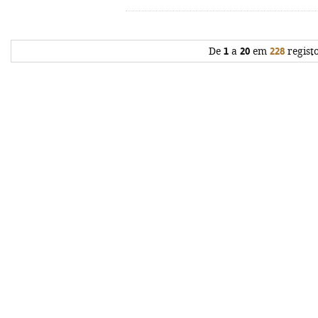
De
1
a
20
em
228
regist