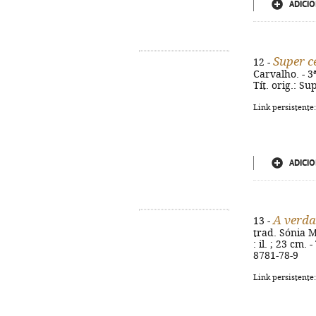
ADICIO
Super c
12 -
Carvalho. - 3ª
Tít. orig.: S
Link persistente
ADICIO
A verda
13 -
trad. Sónia Ma
: il. ; 23 cm.
8781-78-9
Link persistente