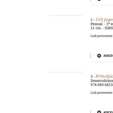
150 jogo
2 -
Pessoal. - 2ª 
21 cm. - ISB
Link persistente
ADICIO
Princípi
3 -
Desenvolviment
978-989-8853
Link persistente
ADICIO