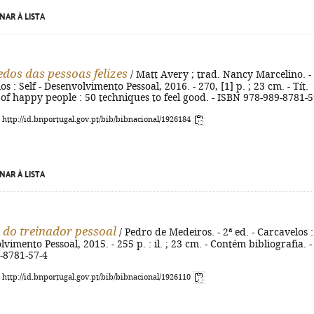
NAR À LISTA
edos das pessoas felizes
/ Matt Avery ; trad. Nancy Marcelino. - 
os : Self - Desenvolvimento Pessoal, 2016. - 270, [1] p. ; 23 cm. - Tít.
s of happy people : 50 techniques to feel good. - ISBN 978-989-8781-5
: http://id.bnportugal.gov.pt/bib/bibnacional/1926184
NAR À LISTA
a do treinador pessoal
/ Pedro de Medeiros. - 2ª ed. - Carcavelos :
lvimento Pessoal, 2015. - 255 p. : il. ; 23 cm. - Contém bibliografia. -
-8781-57-4
: http://id.bnportugal.gov.pt/bib/bibnacional/1926110