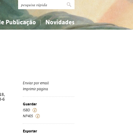
de Publicação
Novidades
s
Religião...
Religião...
Ciências aplicadas...
Ciências aplicadas...
História, geografia, biografias...
História, geografia, biografias...
Enviar por email
Imprimir página
18,
0-6
Guardar
ISBD
NP405
Exportar