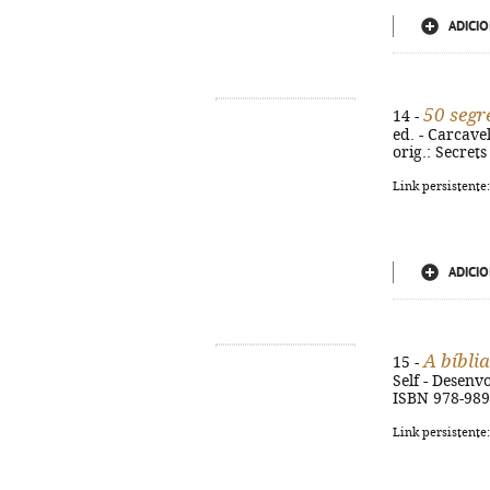
ADICIO
50 segr
14 -
ed. - Carcavel
orig.: Secret
Link persistente
ADICIO
A bíbli
15 -
Self - Desenvo
ISBN 978-989
Link persistente