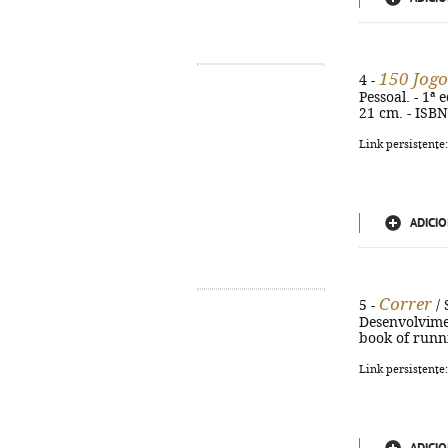
150 Jogo
4 -
Pessoal. - 1ª 
21 cm. - ISB
Link persistente
ADICIO
Correr
5 -
/ 
Desenvolviment
book of runn
Link persistente