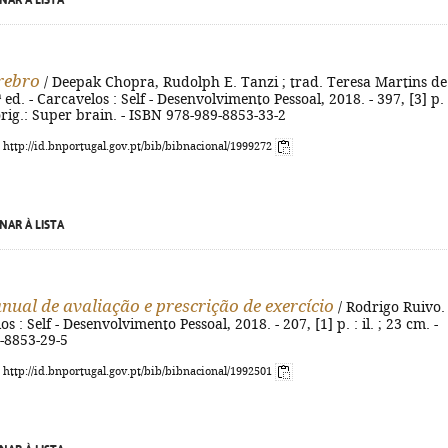
NAR À LISTA
rebro
/ Deepak Chopra, Rudolph E. Tanzi ; trad. Teresa Martins de
 ed. - Carcavelos : Self - Desenvolvimento Pessoal, 2018. - 397, [3] p. 
 orig.: Super brain. - ISBN 978-989-8853-33-2
: http://id.bnportugal.gov.pt/bib/bibnacional/1999272
NAR À LISTA
ual de avaliação e prescrição de exercício
/ Rodrigo Ruivo. 
os : Self - Desenvolvimento Pessoal, 2018. - 207, [1] p. : il. ; 23 cm. -
-8853-29-5
: http://id.bnportugal.gov.pt/bib/bibnacional/1992501