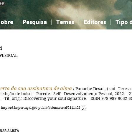
FR
Sobre
Pesquisa
Temas
Editores
Tipo 
obre a Bibliografia Nacional
imples
onhecimento, Informação...
onhecimento, Informação...
Combinada
A minha lista
Como utilizar
Filosofia, psicologia...
Filosofia, psicologia...
Perguntas frequente
a
iências sociais...
iências sociais...
Ciências exatas e naturais...
Ciências exatas e naturais...
 PESSOAL
rte, desporto...
rte, desporto...
Literatura, linguística...
Literatura, linguística...
erta da sua assinatura de alma
/ Panache Desai ; trad. Teresa
ª edição de bolso. - Parede : Self - Desenvolvimento Pessoal, 2022. - 2
. - Tít. orig.: Discovering your soul signature. - ISBN 978-989-9032-6
: http://id.bnportugal.gov.pt/bib/bibnacional/2111402
NAR À LISTA