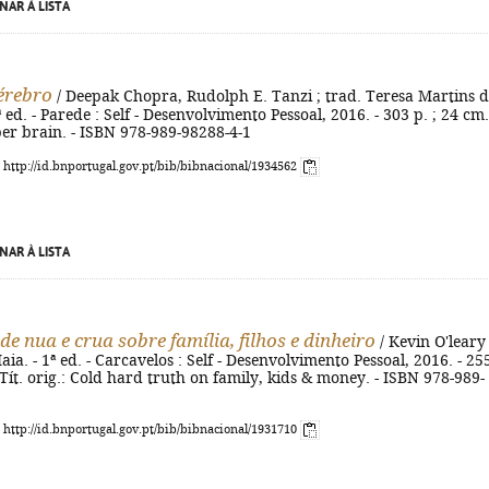
NAR À LISTA
érebro
/ Deepak Chopra, Rudolph E. Tanzi ; trad. Teresa Martins 
 ed. - Parede : Self - Desenvolvimento Pessoal, 2016. - 303 p. ; 24 cm.
uper brain. - ISBN 978-989-98288-4-1
: http://id.bnportugal.gov.pt/bib/bibnacional/1934562
NAR À LISTA
de nua e crua sobre família, filhos e dinheiro
/ Kevin O'leary 
ia. - 1ª ed. - Carcavelos : Self - Desenvolvimento Pessoal, 2016. - 25
 - Tít. orig.: Cold hard truth on family, kids & money. - ISBN 978-989-
: http://id.bnportugal.gov.pt/bib/bibnacional/1931710