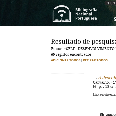
PT
EN
S
S
C
C
Resultado de pesquis
C
C
Editor: =SELF - DESENVOLVIMENTO
A
A
60
registos encontrados
ADICIONAR TODOS
|
RETIRAR TODOS
À descob
1 -
Carvalho. - 1
[6] p. ; 18 cm
Link persistente
ADICIO