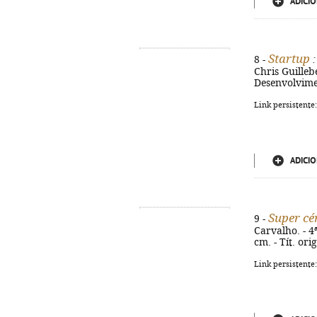
ADICIO
Startup
8 -
:
Chris Guillebe
Desenvolvimen
Link persistente
ADICIO
Super cé
9 -
Carvalho. - 4ª
cm. - Tít. or
Link persistente