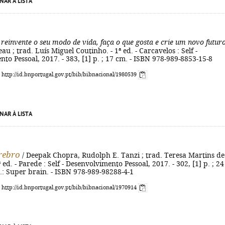
NAR À LISTA
 reinvente o seu modo de vida, faça o que gosta e crie um novo futur
au ; trad. Luís Miguel Coutinho. - 1ª ed. - Carcavelos : Self -
to Pessoal, 2017. - 383, [1] p. ; 17 cm. - ISBN 978-989-8853-15-8
: http://id.bnportugal.gov.pt/bib/bibnacional/1980539
NAR À LISTA
rebro
/ Deepak Chopra, Rudolph E. Tanzi ; trad. Teresa Martins de
 ed. - Parede : Self - Desenvolvimento Pessoal, 2017. - 302, [1] p. ; 24
ig.: Super brain. - ISBN 978-989-98288-4-1
: http://id.bnportugal.gov.pt/bib/bibnacional/1970914