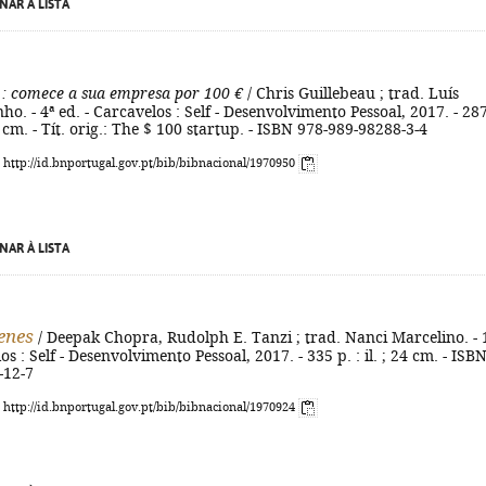
NAR À LISTA
: comece a sua empresa por 100 €
/ Chris Guillebeau ; trad. Luís
ho. - 4ª ed. - Carcavelos : Self - Desenvolvimento Pessoal, 2017. - 28
 23 cm. - Tít. orig.: The $ 100 startup. - ISBN 978-989-98288-3-4
: http://id.bnportugal.gov.pt/bib/bibnacional/1970950
NAR À LISTA
enes
/ Deepak Chopra, Rudolph E. Tanzi ; trad. Nanci Marcelino. - 
os : Self - Desenvolvimento Pessoal, 2017. - 335 p. : il. ; 24 cm. - ISB
-12-7
: http://id.bnportugal.gov.pt/bib/bibnacional/1970924