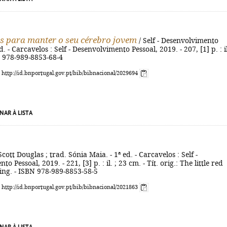
s para manter o seu cérebro jovem
/ Self - Desenvolvimento
ed. - Carcavelos : Self - Desenvolvimento Pessoal, 2019. - 207, [1] p. : il
N 978-989-8853-68-4
: http://id.bnportugal.gov.pt/bib/bibnacional/2029694
NAR À LISTA
Scott Douglas ; trad. Sónia Maia. - 1ª ed. - Carcavelos : Self -
o Pessoal, 2019. - 221, [3] p. : il. ; 23 cm. - Tít. orig.: The little red
ing. - ISBN 978-989-8853-58-5
: http://id.bnportugal.gov.pt/bib/bibnacional/2021863