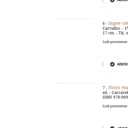
ADICIO
Super cé
6 -
Carvalho. - 1ª
17 cm. - Tít.
Link persistente
ADICIO
Novo man
7 -
ed. - Carcavel
ISBN 978-989
Link persistente