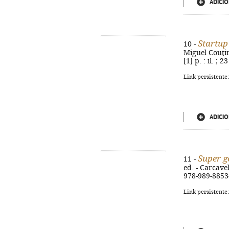
ADICIO
Startup
10 -
Miguel Coutin
[1] p. : il. ;
Link persistente
ADICIO
Super g
11 -
ed. - Carcavel
978-989-8853
Link persistente