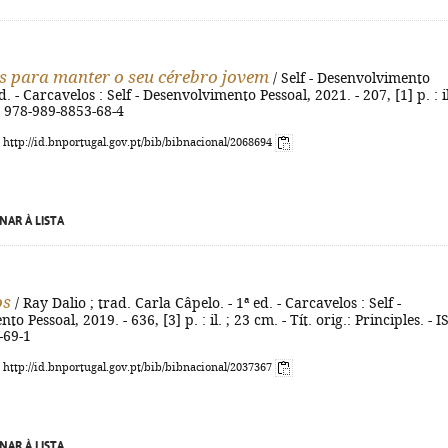
s para manter o seu cérebro jovem
/ Self - Desenvolvimento
ed. - Carcavelos : Self - Desenvolvimento Pessoal, 2021. - 207, [1] p. : il
N 978-989-8853-68-4
: http://id.bnportugal.gov.pt/bib/bibnacional/2068694
NAR À LISTA
os
/ Ray Dalio ; trad. Carla Câpelo. - 1ª ed. - Carcavelos : Self -
o Pessoal, 2019. - 636, [3] p. : il. ; 23 cm. - Tít. orig.: Principles. - 
-69-1
: http://id.bnportugal.gov.pt/bib/bibnacional/2037367
NAR À LISTA