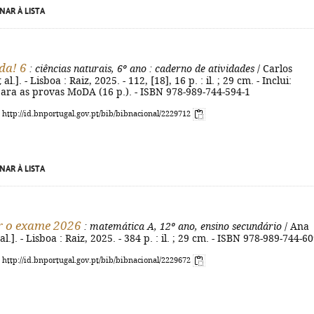
NAR À LISTA
da! 6
: ciências naturais, 6º ano
: caderno de atividades
/ Carlos
al.]. - Lisboa : Raiz, 2025. - 112, [18], 16 p. : il. ; 29 cm. - Inclui:
ara as provas MoDA (16 p.). - ISBN 978-989-744-594-1
: http://id.bnportugal.gov.pt/bib/bibnacional/2229712
NAR À LISTA
r o exame 2026
: matemática A, 12º ano, ensino secundário
/ Ana
 al.]. - Lisboa : Raiz, 2025. - 384 p. : il. ; 29 cm. - ISBN 978-989-744-6
: http://id.bnportugal.gov.pt/bib/bibnacional/2229672