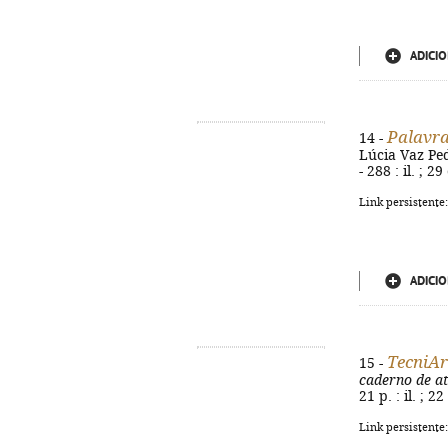
ADICIO
Palavra
14 -
Lúcia Vaz Pedr
- 288 : il. ; 
Link persistente
ADICIO
TecniAr
15 -
caderno de at
21 p. : il. ; 
Link persistente