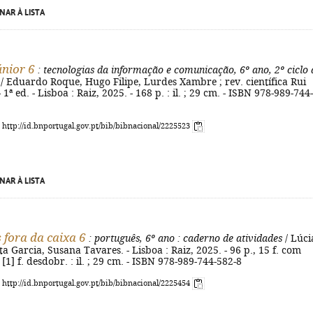
NAR À LISTA
únior 6
: tecnologias da informação e comunicação, 6º ano, 2º ciclo 
/ Eduardo Roque, Hugo Filipe, Lurdes Xambre ; rev. científica Rui
1ª ed. - Lisboa : Raiz, 2025. - 168 p. : il. ; 29 cm. - ISBN 978-989-744-
: http://id.bnportugal.gov.pt/bib/bibnacional/2225523
NAR À LISTA
 fora da caixa 6
: português, 6º ano
: caderno de atividades
/ Lúci
ta Garcia, Susana Tavares. - Lisboa : Raiz, 2025. - 96 p., 15 f. com
[1] f. desdobr. : il. ; 29 cm. - ISBN 978-989-744-582-8
: http://id.bnportugal.gov.pt/bib/bibnacional/2225454