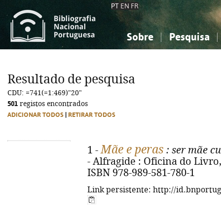
PT
EN
FR
Sobre
Pesquisa
Sobre a Bibliografia Nacional
Simples
Conhecimento, Informação...
Conhecimento, Informação...
Combinada
A
Resultado de pesquisa
Ciências sociais...
Ciências sociais...
CDU: =741(=1:469)"20"
Arte, desporto...
Arte, desporto...
501
registos encontrados
ADICIONAR TODOS
|
RETIRAR TODOS
Mãe e peras
1 -
: ser mãe cu
- Alfragide : Oficina do Livro, 
ISBN 978-989-581-780-1
Link persistente: http://id.bnportu