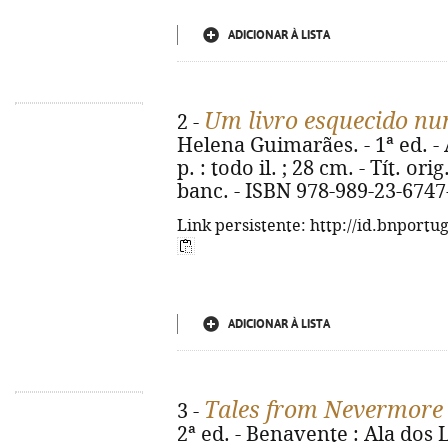
ADICIONAR À LISTA
Um livro esquecido n
2 -
Helena Guimarães. - 1ª ed. - A
p. : todo il. ; 28 cm. - Tít. or
banc. - ISBN 978-989-23-6747
Link persistente: http://id.bnportu
ADICIONAR À LISTA
Tales from Nevermore
3 -
2ª ed. - Benavente : Ala dos Liv