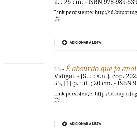
il. ; 25 cm. - ISBN 978-989-53
Link persistente: http://id.bnportu
ADICIONAR À LISTA
É absurdo que já anoi
15 -
Vidigal. - [S.l. : s.n.], cop. 2
55, [1] p. : il. ; 20 cm. - ISB
Link persistente: http://id.bnportu
ADICIONAR À LISTA