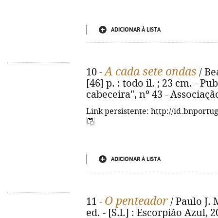
ADICIONAR À LISTA
A cada sete ondas
10 -
/ Bea
[46] p. : todo il. ; 23 cm. -
cabeceira", nº 43 - Associaç
Link persistente: http://id.bnportu
ADICIONAR À LISTA
O penteador
11 -
/ Paulo J. 
ed. - [S.l.] : Escorpião Azul, 20