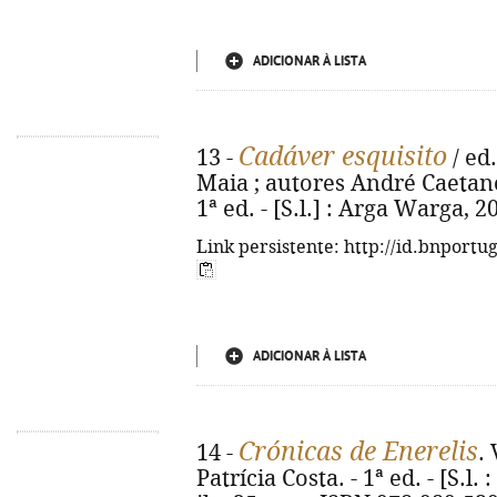
ADICIONAR À LISTA
Cadáver esquisito
13 -
/ ed.
Maia ; autores André Caetano...
1ª ed. - [S.l.] : Arga Warga, 202
Link persistente: http://id.bnportu
ADICIONAR À LISTA
Crónicas de Enerelis
14 -
. 
Patrícia Costa. - 1ª ed. - [S.l. :