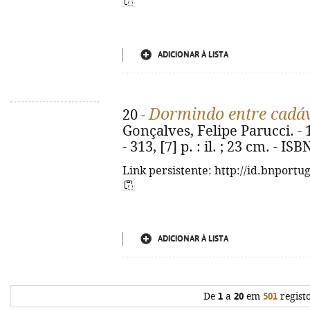
ADICIONAR À LISTA
Dormindo entre cadá
20 -
Gonçalves, Felipe Parucci. - 1
- 313, [7] p. : il. ; 23 cm. - I
Link persistente: http://id.bnportu
ADICIONAR À LISTA
De
1
a
20
em
501
regist