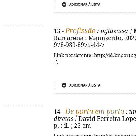
ADICIONAR À LISTA
Profissão
13 -
: influencer
/ 
Barcarena : Manuscrito, 2020. 
978-989-8975-44-7
Link persistente: http://id.bnportu
ADICIONAR À LISTA
De porta em porta
14 -
: u
diretas
/ David Ferreira Lopes. 
p. : il. ; 23 cm