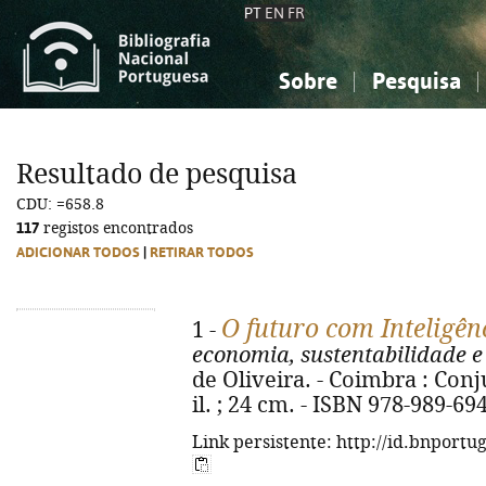
PT
EN
FR
Sobre
Pesquisa
Sobre a Bibliografia Nacional
Simples
Conhecimento, Informação...
Conhecimento, Informação...
Combinada
A
Resultado de pesquisa
Ciências sociais...
Ciências sociais...
CDU: =658.8
Arte, desporto...
Arte, desporto...
117
registos encontrados
ADICIONAR TODOS
|
RETIRAR TODOS
O futuro com Inteligênc
1 -
economia, sustentabilidade 
de Oliveira. - Coimbra : Conju
il. ; 24 cm. - ISBN 978-989-69
Link persistente: http://id.bnportu