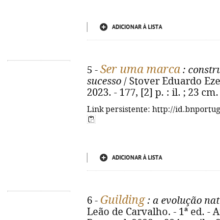
ADICIONAR À LISTA
Ser uma marca
5 -
: constr
sucesso
/ Stover Eduardo Ezeq
2023. - 177, [2] p. : il. ; 23 
Link persistente: http://id.bnportu
ADICIONAR À LISTA
Guilding
6 -
: a evolução na
Leão de Carvalho. - 1ª ed. -