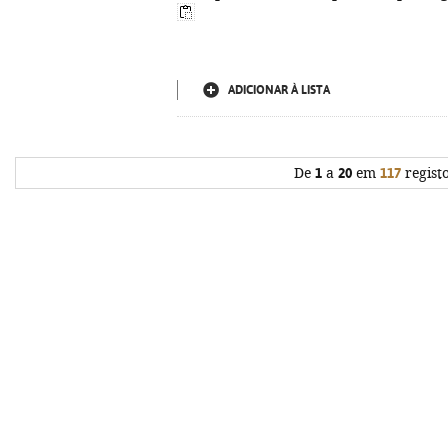
ADICIONAR À LISTA
De
1
a
20
em
117
regist