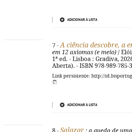
ADICIONAR À LISTA
A ciência descobre, a 
7 -
em 12 axiomas (e meio)
/ Eló
1ª ed. - Lisboa : Gradiva, 2026.
Aberta). - ISBN 978-989-785-
Link persistente: http://id.bnportu
ADICIONAR À LISTA
Salazar
8 -
: a queda de uma