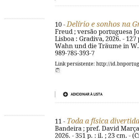
Delírio e sonhos na G
10 -
Freud ; versão portuguesa Joa
Lisboa : Gradiva, 2026. - 127 p
Wahn und die Träume in W. J
989-785-393-7
Link persistente: http://id.bnportu
ADICIONAR À LISTA
Toda a física divertid
11 -
Bandeira ; pref. David Marçal.
2026. - 351 p. : il. ; 23 cm. - 