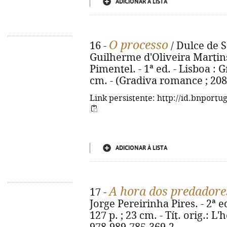
ADICIONAR À LISTA
O processo
16 -
/ Dulce de S
Guilherme d'Oliveira Martins
Pimentel. - 1ª ed. - Lisboa : Gr
cm. - (Gradiva romance ; 208
Link persistente: http://id.bnportu
ADICIONAR À LISTA
A hora dos predadore
17 -
Jorge Pereirinha Pires. - 2ª ed
127 p. ; 23 cm. - Tít. orig.: 