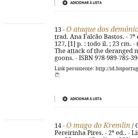
ADICIONAR À LISTA
O ataque dos demónio
13 -
trad. Ana Falcão Bastos. - 7ª 
127, [1] p. : todo il. ; 23 cm. 
The attack of the deranged 
goons. - ISBN 978-989-785-39
Link persistente: http://id.bnportu
ADICIONAR À LISTA
O mago do Kremlin
14 -
/ 
Pereirinha Pires. - 2ª ed.. - L