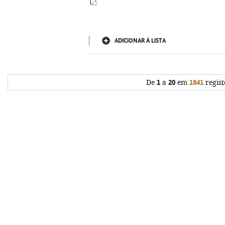
ADICIONAR À LISTA
De
1
a
20
em
1841
regist