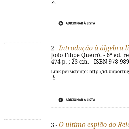
ADICIONAR À LISTA
Introdução à álgebra l
2 -
João Filipe Queiró. - 6ª ed. re
474 p. ; 23 cm. - ISBN 978-98
Link persistente: http://id.bnportu
ADICIONAR À LISTA
O último espião do Rei
3 -