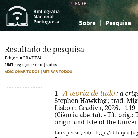
PT
EN
FR
Sobre
Pesquisa
Sobre a Bibliografia Nacional
Simples
Conhecimento, Informação...
Conhecimento, Informação...
Combinada
A
Resultado de pesquisa
Ciências sociais...
Ciências sociais...
Editor: =GRADIVA
Arte, desporto...
Arte, desporto...
1841
registos encontrados
ADICIONAR TODOS
|
RETIRAR TODOS
A teoria de tudo
1 -
: a orig
Stephen Hawking ; trad. Migu
Lisboa : Gradiva, 2026. - 119, [4]
(Ciência aberta). - Tít. orig.
origin and fate of the Univer
Link persistente: http://id.bnportu