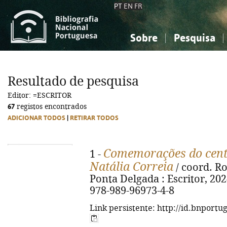
PT
EN
FR
Sobre
Pesquisa
Sobre a Bibliografia Nacional
Simples
Conhecimento, Informação...
Conhecimento, Informação...
Combinada
A
Resultado de pesquisa
Ciências sociais...
Ciências sociais...
Editor: =ESCRITOR
Arte, desporto...
Arte, desporto...
67
registos encontrados
ADICIONAR TODOS
|
RETIRAR TODOS
Comemorações do cent
1 -
Natália Correia
/ coord. Rob
Ponta Delgada : Escritor, 2024.
978-989-96973-4-8
Link persistente: http://id.bnportu