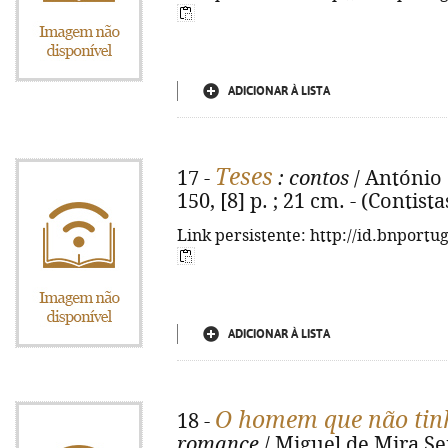
ADICIONAR À LISTA
Teses
17 -
: contos
/ António C
150, [8] p. ; 21 cm. - (Contist
Link persistente: http://id.bnportu
ADICIONAR À LISTA
O homem que não tinh
18 -
romance
/ Miguel de Mira Se