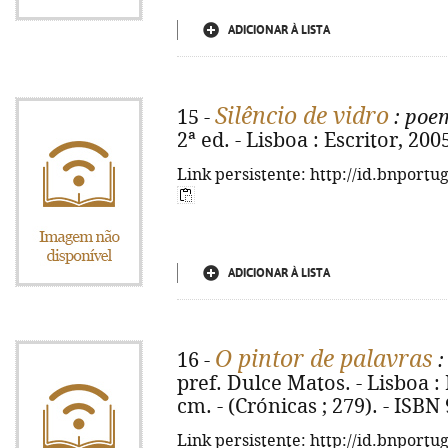
ADICIONAR À LISTA
Silêncio de vidro
15 -
: poe
2ª ed. - Lisboa : Escritor, 2005
Link persistente: http://id.bnportu
ADICIONAR À LISTA
O pintor de palavras
16 -
:
pref. Dulce Matos. - Lisboa : E
cm. - (Crónicas ; 279). - ISBN
Link persistente: http://id.bnportu