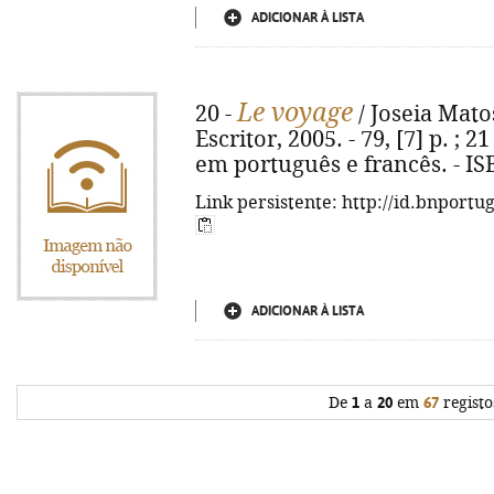
ADICIONAR À LISTA
Le voyage
20 -
/ Joseia Matos
Escritor, 2005. - 79, [7] p. ; 2
em português e francês. - IS
Link persistente: http://id.bnportu
ADICIONAR À LISTA
De
1
a
20
em
67
registo