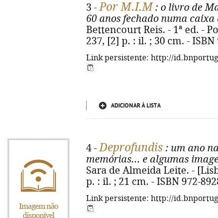
Por M.I.M
3 -
: o livro de M
60 anos fechado numa caixa 
Bettencourt Reis. - 1ª ed. - P
237, [2] p. : il. ; 30 cm. - IS
Link persistente: http://id.bnportu
ADICIONAR À LISTA
Deprofundis
4 -
: um ano na
memórias... e algumas imag
Sara de Almeida Leite. - [Lisbo
p. : il. ; 21 cm. - ISBN 972-89
Link persistente: http://id.bnportu