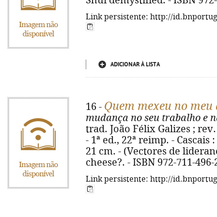
Shui demystified. - ISBN 972
Link persistente: http://id.bnportu
ADICIONAR À LISTA
Quem mexeu no meu 
16 -
mudança no seu trabalho e n
trad. João Félix Galizes ; re
- 1ª ed., 22ª reimp. - Cascais 
21 cm. - (Vectores de lidera
cheese?. - ISBN 972-711-496-
Link persistente: http://id.bnportu