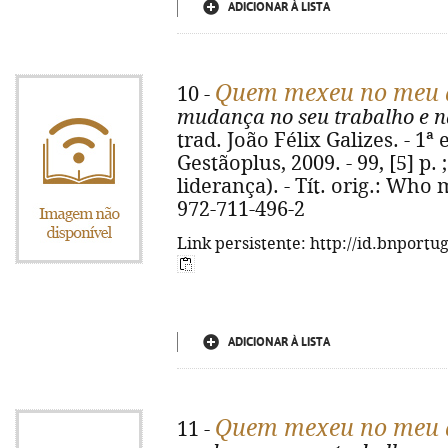
ADICIONAR À LISTA
Quem mexeu no meu 
10 -
mudança no seu trabalho e n
trad. João Félix Galizes. - 1ª 
Gestãoplus, 2009. - 99, [5] p. 
liderança). - Tít. orig.: Wh
972-711-496-2
Link persistente: http://id.bnportu
ADICIONAR À LISTA
Quem mexeu no meu q
11 -