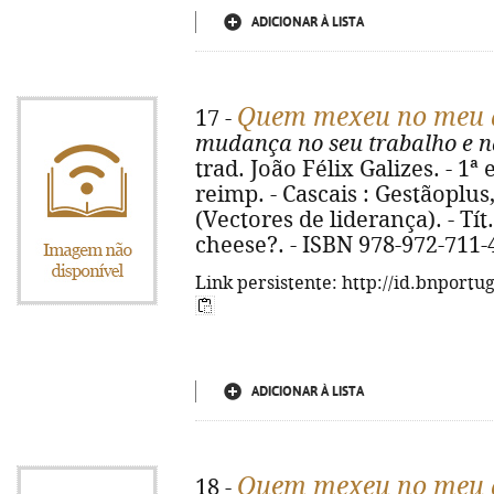
ADICIONAR À LISTA
Quem mexeu no meu 
17 -
mudança no seu trabalho e n
trad. João Félix Galizes. - 1ª 
reimp. - Cascais : Gestãoplus, 2
(Vectores de liderança). - T
cheese?. - ISBN 978-972-711-
Link persistente: http://id.bnportu
ADICIONAR À LISTA
Quem mexeu no meu q
18 -