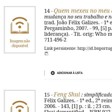
Quem mexeu no meu q
14 -
mudança no seu trabalho e n
trad. João Félix Galizes. - 1ª 
Pergaminho, 2007. - 99, [5] p.
liderança). - Tít. orig: Who
711-496-2
Link persistente: http://id.bnportu
ADICIONAR À LISTA
Feng Shui
15 -
: simplificad
Félix Galizes. - 1ª ed., 2ª re
2006. - 143, [1] p. : il. ; 23 cm