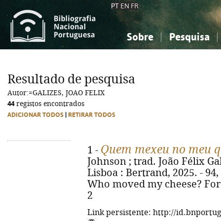
PT
EN
FR
Sobre
Pesquisa
Sobre a Bibliografia Nacional
Simples
Conhecimento, Informação...
Conhecimento, Informação...
Combinada
A
Resultado de pesquisa
Ciências sociais...
Ciências sociais...
Autor:=GALIZES, JOAO FELIX
Arte, desporto...
Arte, desporto...
44
registos encontrados
ADICIONAR TODOS
|
RETIRAR TODOS
Quem mexeu no meu qu
1 -
Johnson ; trad. João Félix Gal
Lisboa : Bertrand, 2025. - 94, [2
Who moved my cheese? For t
2
Link persistente: http://id.bnportu