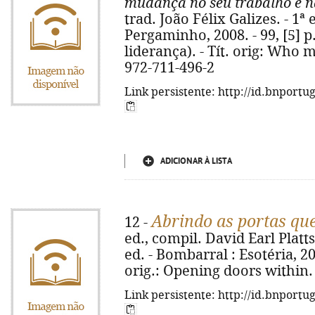
mudança no seu trabalho e n
trad. João Félix Galizes. - 1ª 
Pergaminho, 2008. - 99, [5] p.
liderança). - Tít. orig: Who
972-711-496-2
Link persistente: http://id.bnportu
ADICIONAR À LISTA
Abrindo as portas qu
12 -
ed., compil. David Earl Platts 
ed. - Bombarral : Esotéria, 2008
orig.: Opening doors within.
Link persistente: http://id.bnportu