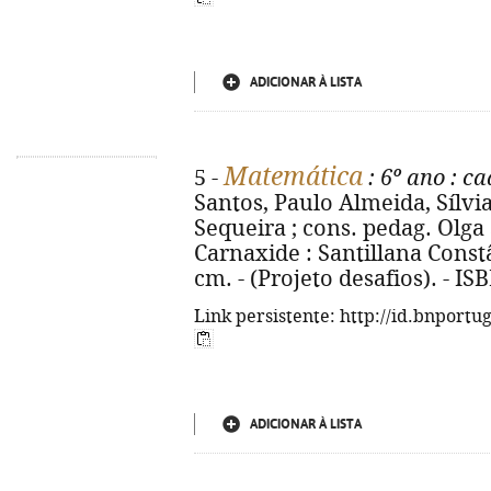
ADICIONAR À LISTA
Matemática
5 -
: 6º ano
: ca
Santos, Paulo Almeida, Sílvia
Sequeira ; cons. pedag. Olga Se
Carnaxide : Santillana Constânc
cm. - (Projeto desafios). - I
Link persistente: http://id.bnportu
ADICIONAR À LISTA