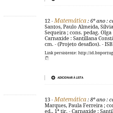
Matemática
12 -
: 6º ano
: c
Santos, Paulo Almeida, Sílvia
Sequeira ; cons. pedag. Olga Se
Carnaxide : Santillana Constânc
cm. - (Projeto desafios). - I
Link persistente: http://id.bnportu
ADICIONAR À LISTA
Matemática
13 -
: 8º ano
: c
Marques, Paula Ferreira ; con
ed., 1ª tir. - Carnaxide : Sant