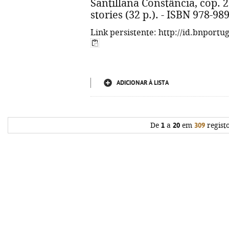
Santillana Constância, cop. 201
stories (32 p.). - ISBN 978-98
Link persistente: http://id.bnportu
ADICIONAR À LISTA
De
1
a
20
em
309
regist