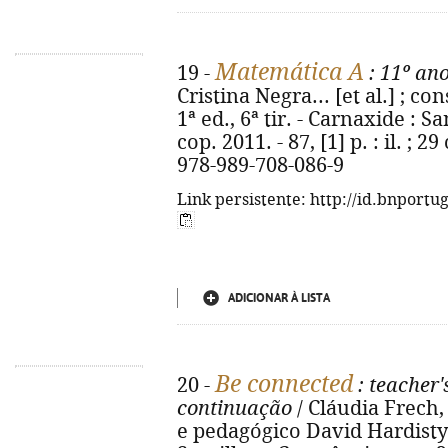
Matemática A
19 -
: 11º an
Cristina Negra... [et al.] ; co
1ª ed., 6ª tir. - Carnaxide : 
cop. 2011. - 87, [1] p. : il. ; 
978-989-708-086-9
Link persistente: http://id.bnportu
ADICIONAR À LISTA
Be connected
20 -
: teacher'
continuação
/ Cláudia Frech, 
e pedagógico David Hardisty. -