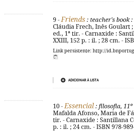
Friends
9 -
: teacher's book
:
Cláudia Frech, Inês Goulart ; 
ed., 1ª tir. - Carnaxide : Sant
XXIII, 152 p. : il. ; 28 cm. - 
Link persistente: http://id.bnportu
ADICIONAR À LISTA
Essencial
10 -
: filosofia, 11
Mafalda Afonso, Maria de Fát
tir. - Carnaxide : Santillana C
p. : il. ; 24 cm. - ISBN 978-98