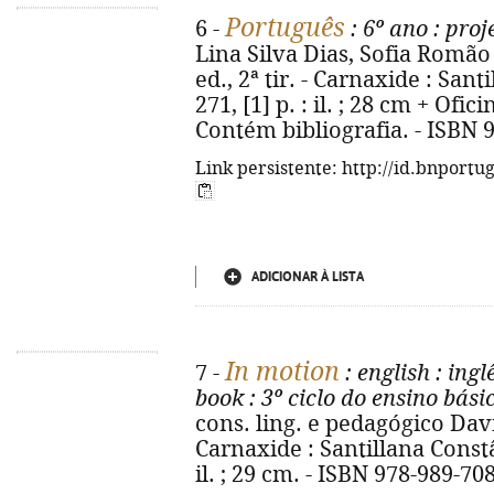
Português
6 -
: 6º ano
: proj
Lina Silva Dias, Sofia Romão ;
ed., 2ª tir. - Carnaxide : Sant
271, [1] p. : il. ; 28 cm + Ofici
Contém bibliografia. - ISBN 
Link persistente: http://id.bnportu
ADICIONAR À LISTA
In motion
7 -
: english
: ingl
book
: 3º ciclo do ensino bási
cons. ling. e pedagógico David 
Carnaxide : Santillana Constân
il. ; 29 cm. - ISBN 978-989-70