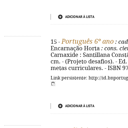
ADICIONAR À LISTA
Português 6º ano
15 -
: cad
Encarnação Horta
: cons. cie
Carnaxide : Santillana Constânc
cm. - (Projeto desafios). - E
metas curriculares. - ISBN 9
Link persistente: http://id.bnportu
ADICIONAR À LISTA