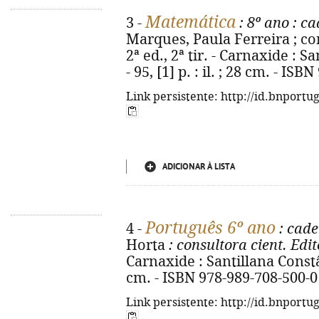
Matemática
3 -
: 8º ano
: ca
Marques, Paula Ferreira ; con
2ª ed., 2ª tir. - Carnaxide : 
- 95, [1] p. : il. ; 28 cm. - IS
Link persistente: http://id.bnportu
ADICIONAR À LISTA
Português 6º ano
4 -
: cade
Horta
: consultora cient. Edi
Carnaxide : Santillana Constânc
cm. - ISBN 978-989-708-500-0
Link persistente: http://id.bnportu