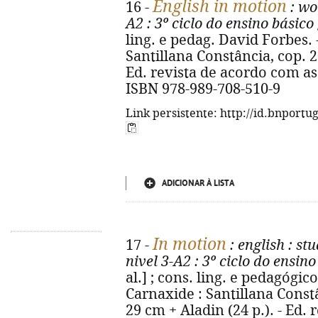
English in motion
16 -
: wo
A2
: 3º ciclo do ensino básico
ling. e pedag. David Forbes. - 
Santillana Constância, cop. 2014
Ed. revista de acordo com as
ISBN 978-989-708-510-9
Link persistente: http://id.bnportu
ADICIONAR À LISTA
In motion
17 -
: english
: stu
nivel 3-A2
: 3º ciclo do ensino
al.] ; cons. ling. e pedagógico 
Carnaxide : Santillana Constânc
29 cm + Aladin (24 p.). - Ed.