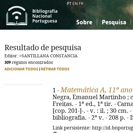
PT
EN
FR
Sobre
Pesquisa
Sobre a Bibliografia Nacional
Simples
Conhecimento, Informação...
Conhecimento, Informação...
Combinada
A
Resultado de pesquisa
Ciências sociais...
Ciências sociais...
Editor: =SANTILLANA CONSTANCIA
Arte, desporto...
Arte, desporto...
309
registos encontrados
ADICIONAR TODOS
|
RETIRAR TODOS
Matemática A, 11º ano
1 -
Negra, Emanuel Martinho ; c
Freitas. - 1ª ed., 1ª tir. - Ca
[cop. 201-]-. - v. : il. ; 30 cm
bibliografia. - 2º v. - 208 p. 
Link persistente: http://id.bnportu