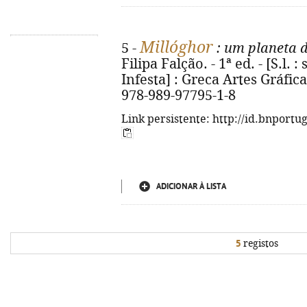
Millóghor
5 -
: um planeta 
Filipa Falção. - 1ª ed. - [S.l.
Infesta] : Greca Artes Gráficas)
978-989-97795-1-8
Link persistente: http://id.bnportu
ADICIONAR À LISTA
5
registos