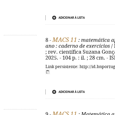
ADICIONAR À LISTA
MACS 11
8 -
: matemática ap
ano
: caderno de exercícios
/ 
; rev. científica Suzana Gonçal
2025. - 104 p. : il. ; 28 cm. -
Link persistente: http://id.bnportu
ADICIONAR À LISTA
MACS 11
9 -
: Matemática ap