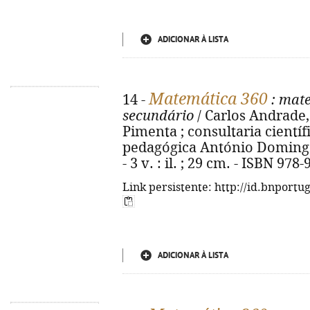
ADICIONAR À LISTA
Matemática 360
14 -
: mate
secundário
/ Carlos Andrade,
Pimenta ; consultaria científ
pedagógica António Domingos. 
- 3 v. : il. ; 29 cm. - ISBN 97
Link persistente: http://id.bnportu
ADICIONAR À LISTA