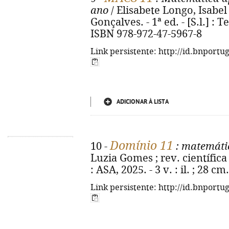
ano
/ Elisabete Longo, Isabel
Gonçalves. - 1ª ed. - [S.l.] : Tex
ISBN 978-972-47-5967-8
Link persistente: http://id.bnportu
ADICIONAR À LISTA
Domínio 11
10 -
: matemátic
Luzia Gomes ; rev. científica F
: ASA, 2025. - 3 v. : il. ; 28 
Link persistente: http://id.bnportu