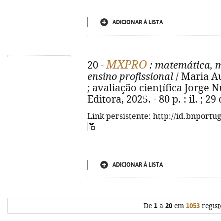
ADICIONAR À LISTA
MXPRO
20 -
: matemática, m
ensino profissional
/ Maria Au
; avaliação científica Jorge N
Editora, 2025. - 80 p. : il. ; 
Link persistente: http://id.bnportu
ADICIONAR À LISTA
De
1
a
20
em
1053
regist