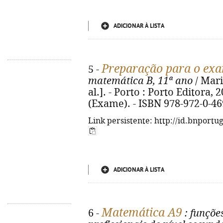
ADICIONAR À LISTA
Preparação para o exa
5 -
matemática B, 11ª ano
/ Mari
al.]. - Porto : Porto Editora, 20
(Exame). - ISBN 978-972-0-46
Link persistente: http://id.bnportu
ADICIONAR À LISTA
Matemática A9
6 -
: funçõe