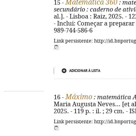
Matemática 360
15 -
: mate
secundário
: caderno de ativ
al.]. - Lisboa : Raiz, 2025. - 1
- Inclui: Começar a preparar 
989-744-586-6
Link persistente: http://id.bnportu
ADICIONAR À LISTA
Máximo
16 -
: matemática A
Maria Augusta Neves... [et al.
2025. - 119 p. : il. ; 29 cm. -
Link persistente: http://id.bnportu