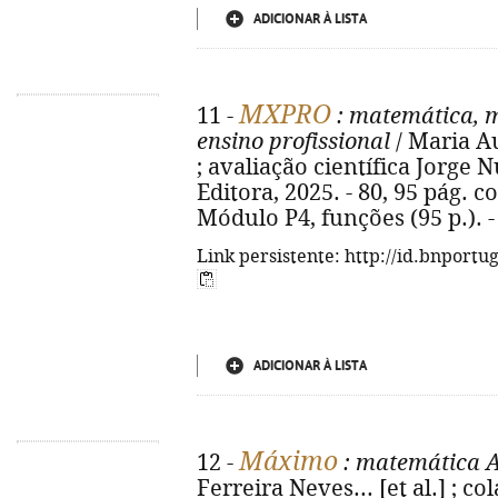
ADICIONAR À LISTA
MXPRO
11 -
: matemática, 
ensino profissional
/ Maria Au
; avaliação científica Jorge N
Editora, 2025. - 80, 95 pág. con
Módulo P4, funções (95 p.). 
Link persistente: http://id.bnportu
ADICIONAR À LISTA
Máximo
12 -
: matemática A
Ferreira Neves... [et al.] ; c