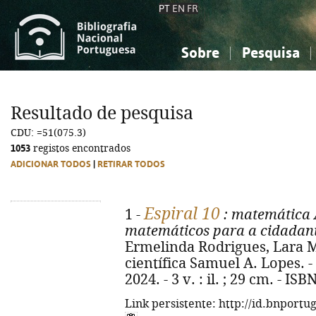
PT
EN
FR
Sobre
Pesquisa
Sobre a Bibliografia Nacional
Simples
Conhecimento, Informação...
Conhecimento, Informação...
Combinada
A
Resultado de pesquisa
Ciências sociais...
Ciências sociais...
CDU: =51(075.3)
Arte, desporto...
Arte, desporto...
1053
registos encontrados
ADICIONAR TODOS
|
RETIRAR TODOS
Espiral 10
1 -
: matemática 
matemáticos para a cidadania
Ermelinda Rodrigues, Lara M
científica Samuel A. Lopes. - 
2024. - 3 v. : il. ; 29 cm. - I
Link persistente: http://id.bnportu