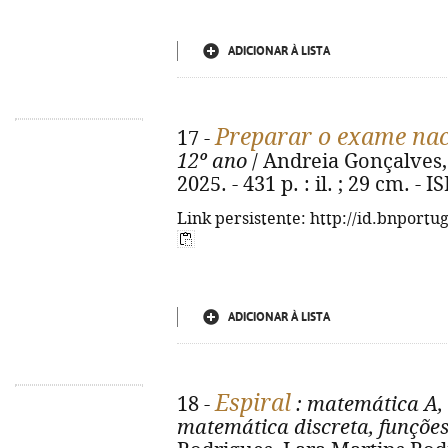
ADICIONAR À LISTA
Preparar o exame nac
17 -
12º ano
/ Andreia Gonçalves, C
2025. - 431 p. : il. ; 29 cm. -
Link persistente: http://id.bnportu
ADICIONAR À LISTA
Espiral
18 -
: matemática A,
matemática discreta, funçõe