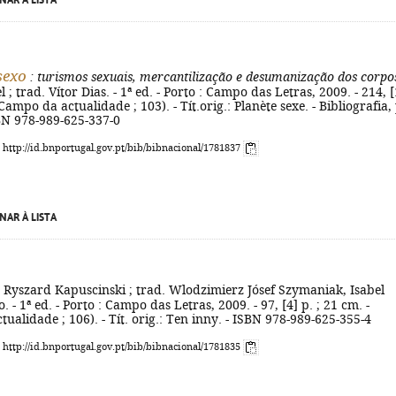
NAR À LISTA
sexo
: turismos sexuais, mercantilização e desumanização dos corpo
; trad. Vítor Dias. - 1ª ed. - Porto : Campo das Letras, 2009. - 214, [
(Campo da actualidade ; 103). - Tít.orig.: Planète sexe. - Bibliografia, 
BN 978-989-625-337-0
: http://id.bnportugal.gov.pt/bib/bibnacional/1781837
NAR À LISTA
 Ryszard Kapuscinski ; trad. Wlodzimierz Jósef Szymaniak, Isabel
 - 1ª ed. - Porto : Campo das Letras, 2009. - 97, [4] p. ; 21 cm. -
ualidade ; 106). - Tít. orig.: Ten inny. - ISBN 978-989-625-355-4
: http://id.bnportugal.gov.pt/bib/bibnacional/1781835