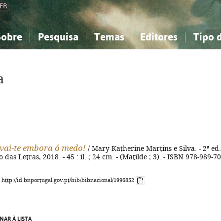
FR
Sobre
Pesquisa
Temas
Editores
Tipo 
obre a Bibliografia Nacional
imples
onhecimento, Informação...
onhecimento, Informação...
Combinada
A minha lista
Como utilizar
Filosofia, psicologia...
Filosofia, psicologia...
Perguntas frequente
a
iências sociais...
iências sociais...
Ciências exatas e naturais...
Ciências exatas e naturais...
rte, desporto...
rte, desporto...
Literatura, linguística...
Literatura, linguística...
 vai-te embora ó medo!
/ Mary Katherine Martins e Silva. - 2ª ed.
das Letras, 2018. - 45 : il. ; 24 cm. - (Matilde ; 3). - ISBN 978-989-70
: http://id.bnportugal.gov.pt/bib/bibnacional/1996852
NAR À LISTA