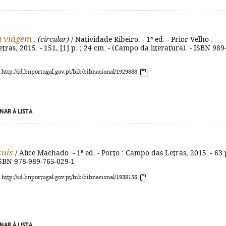
 viagem
: (circular)
/ Natividade Ribeiro. - 1ª ed. - Prior Velho :
ras, 2015. - 151, [1] p. ; 24 cm. - (Campo da literatura). - ISBN 989
: http://id.bnportugal.gov.pt/bib/bibnacional/1929888
NAR À LISTA
zuis
/ Alice Machado. - 1ª ed. - Porto : Campo das Letras, 2015. - 63 p
- ISBN 978-989-765-029-1
: http://id.bnportugal.gov.pt/bib/bibnacional/1938156
NAR À LISTA