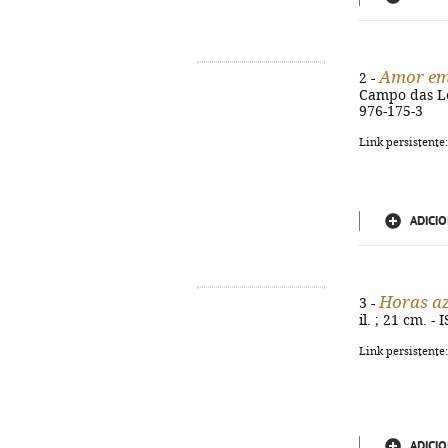
Amor em
2 -
Campo das Let
976-175-3
Link persistente
ADICIO
Horas a
3 -
il. ; 21 cm. 
Link persistente
ADICIO