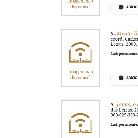
ADICIO
Mente, l
8 -
coord. Carlos
Letras, 2009.
Link persistente
ADICIO
Jonas, o
9 -
das Letras, 20
989-625-359-
Link persistente