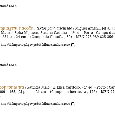
NAR À LISTA
inguagem e acção
: textos para discussão
/ Miguel Amen... [et al.] ;
 Mauro, Sofia Miguens, Susana Cadilha. - 1ª ed. - Porto : Campo das
 - 254 p. ; 24 cm. - (Campo da filosofia ; 32). - ISBN 978-989-625-356-
: http://id.bnportugal.gov.pt/bib/bibnacional/1781629
NAR À LISTA
 copromanta
/ Patrícia Melo ; il. Elisa Cardoso. - 1ª ed. - Porto : C
09. - 165, [2] p. : il. ; 21 cm. - (Campo da literatura ; 172). - ISBN 97
2
: http://id.bnportugal.gov.pt/bib/bibnacional/1781096