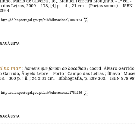
inho, Mário de Oliveira ; fot. Manuel Ferreira Moutinho. - 1ª ed. -
das Letras, 2009. - 178, [4] p. : il. ; 21 cm. - (Poetas somos). - ISBN
339-4
: http://id.bnportugal.gov.pt/bib/bibnacional/1889123
NAR À LISTA
l no mar
: homens que foram ao bacalhau
/ coord. Álvaro Garrido 
o Garrido, Ângelo Lebre. - Porto : Campo das Letras ; Ílhavo : Muse
. - 300 p. : il. ; 24 x 31 cm. - Bibliografia, p. 299-300. - ISBN 978-98
: http://id.bnportugal.gov.pt/bib/bibnacional/1784436
NAR À LISTA