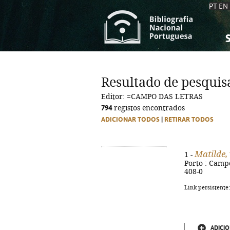
PT
EN
S
S
C
C
Resultado de pesquis
C
C
Editor: =CAMPO DAS LETRAS
A
A
794
registos encontrados
ADICIONAR TODOS
|
RETIRAR TODOS
Matilde,
1 -
Porto : Campo 
408-0
Link persistente
ADICIO