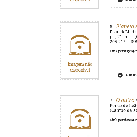
ADICIO
Planeta 
6 -
Franck Michel 
p. ; 21 cm. - 
205-212. - IS
Link persistente
ADICIO
O outro
7 -
/
Ponce de Leão.
(Campo da act
Link persistente