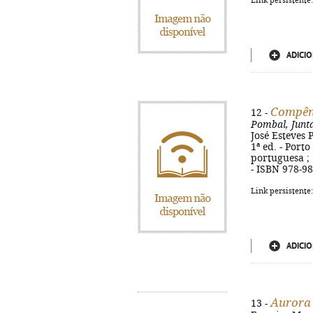
Link persistente
ADICIO
Compênd
12 -
Pombal, Junta
José Esteves 
1ª ed. - Porto
portuguesa ; 
- ISBN 978-9
Link persistente
ADICIO
Aurora 
13 -