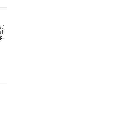
s
/
1]
p.