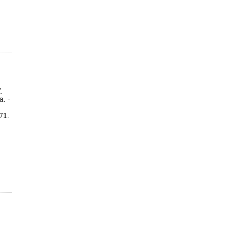
.
. -
71.