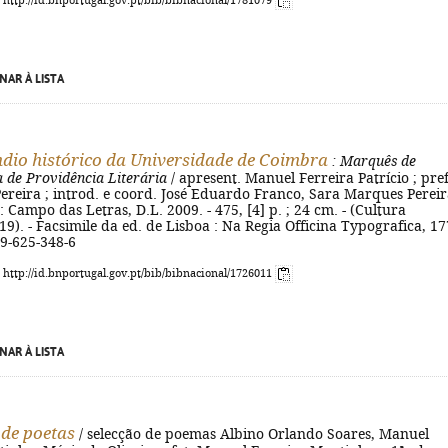
: http://id.bnportugal.gov.pt/bib/bibnacional/1781079
NAR À LISTA
io histórico da Universidade de Coimbra
: Marquês de
 de Providência Literária
/ apresent. Manuel Ferreira Patrício ; pref
Pereira ; introd. e coord. José Eduardo Franco, Sara Marques Pereira
 : Campo das Letras, D.L. 2009. - 475, [4] p. ; 24 cm. - (Cultura
19). - Facsimile da ed. de Lisboa : Na Regia Officina Typografica, 17
89-625-348-6
: http://id.bnportugal.gov.pt/bib/bibnacional/1726011
NAR À LISTA
de poetas
/ selecção de poemas Albino Orlando Soares, Manuel