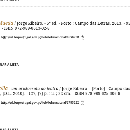
 Mueda
/ Jorge Ribeiro. - 5ª ed. - Porto : Campo das Letras, 2013. - 93
m. - ISBN 972-989-8613-02-8
: http://id.bnportugal.gov.pt/bib/bibnacional/1856230
NAR À LISTA
olla
: um aristocrata do teatro
/ Jorge Ribeiro. - [Porto] : Campo das
, [D.L. 2010]. - 127, [7] p. : il. ; 22 cm. - ISBN 978-989-625-306-6
: http://id.bnportugal.gov.pt/bib/bibnacional/1785222