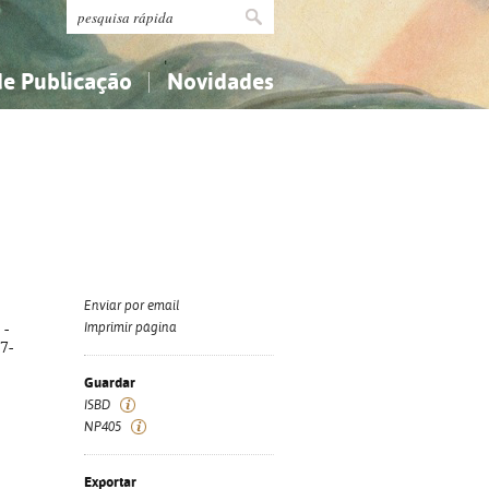
de Publicação
Novidades
s
Religião...
Religião...
Ciências aplicadas...
Ciências aplicadas...
História, geografia, biografias...
História, geografia, biografias...
Enviar por email
 -
Imprimir página
7-
Guardar
ISBD
NP405
Exportar