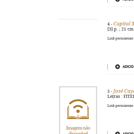
Capital
4 -
[3] p. ; 21 c
Link persistente
ADICIO
José Cay
5 -
Letras : FITEI
Link persistente