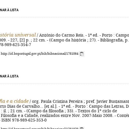
NAR À LISTA
stória universal
/ António do Carmo Reis. - 1ª ed. - Porto : Camp
09. - 227, [2] p. ; 22 cm. - (Campo da história ; 27). - Bibliografia, p.
78-989-625-354-7
: http://id.bnportugal.gov.pt/bib/bibnacional/1781064
NAR À LISTA
fia e a cidade
/ org. Paula Cristina Pereira ; pref. Javier Bustamant
to Dias de Carvalho... [et al.]. - 1ª ed. - Porto : Campo das Letras, D
 : il. ; 21 cm. - (Campo da filosofia ; 33). - Textos do 1º ciclo de
Filosofia e a Cidade, realizados entre Nov. 2007-Maio 2008. - Cont
 - ISBN 978-989-625-353-0