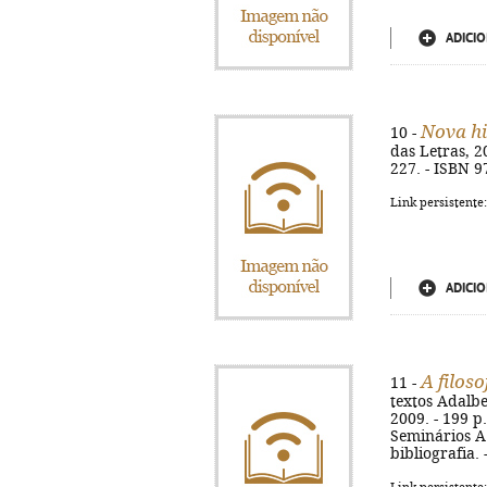
ADICIO
Nova hi
10 -
das Letras, 20
227. - ISBN 9
Link persistente
ADICIO
A filoso
11 -
textos Adalber
2009. - 199 p.
Seminários A 
bibliografia.