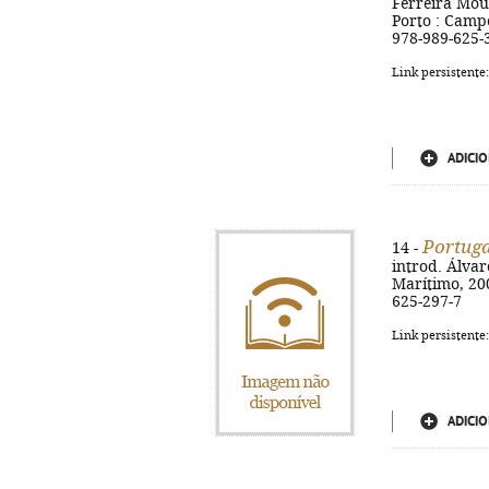
Ferreira Mout
Porto : Campo 
978-989-625-
Link persistente
ADICIO
Portuga
14 -
introd. Álvar
Marítimo, 2008
625-297-7
Link persistente
ADICIO