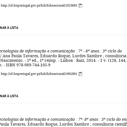
: http://id.bnportugal.gov.pt/bib/bibnacional/1923885
NAR À LISTA
tecnologias de informação e comunicação
: 7º - 8º anos
: 3º ciclo do
/ Ana Paula Tavares, Eduardo Roque, Lurdes Xambre ; consultoria
 Nascimento. - 1ª ed., 1ª reimp. - Lisboa : Raiz, 2014. - 3 v. (128, 144,
 cm. - ISBN 978-989-744-105-9
: http://id.bnportugal.gov.pt/bib/bibnacional/1901801
NAR À LISTA
tecnologias de informação e comunicação
: 7º- 8º anos
: 3º ciclo do en
Paula Tavares, Eduardo Roque, Lurdes Xambre ; consultoria científ