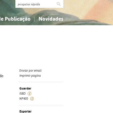
de Publicação
Novidades
s
Religião...
Religião...
Ciências aplicadas...
Ciências aplicadas...
História, geografia, biografias...
História, geografia, biografias...
Enviar por email
do
Imprimir página
Guardar
ISBD
NP405
Exportar