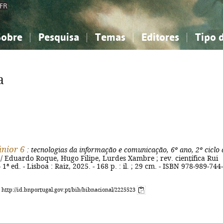
FR
Sobre
Pesquisa
Temas
Editores
Tipo 
obre a Bibliografia Nacional
imples
onhecimento, Informação...
onhecimento, Informação...
Combinada
A minha lista
Como utilizar
Filosofia, psicologia...
Filosofia, psicologia...
Perguntas frequente
a
iências sociais...
iências sociais...
Ciências exatas e naturais...
Ciências exatas e naturais...
rte, desporto...
rte, desporto...
Literatura, linguística...
Literatura, linguística...
únior 6
: tecnologias da informação e comunicação, 6º ano, 2º ciclo 
/ Eduardo Roque, Hugo Filipe, Lurdes Xambre ; rev. científica Rui
1ª ed. - Lisboa : Raiz, 2025. - 168 p. : il. ; 29 cm. - ISBN 978-989-744-
: http://id.bnportugal.gov.pt/bib/bibnacional/2225523