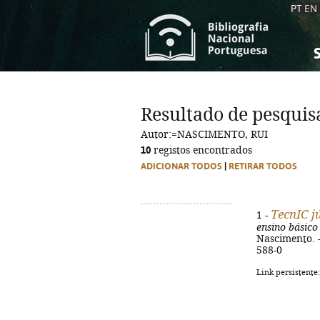
PT
EN
S
S
C
C
Resultado de pesquis
C
C
Autor:=NASCIMENTO, RUI
A
A
10
registos encontrados
ADICIONAR TODOS
|
RETIRAR TODOS
TecnIC j
1 -
ensino básico
Nascimento. - 
588-0
Link persistente