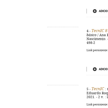
ADICIO
TecnIC 8
4 -
básico
/ Ana 
Nascimento. - 
498-2
Link persistente
ADICIO
TecnIC
5 -
: 
Eduardo Roque
2021. - 2 v. :
Link persistente