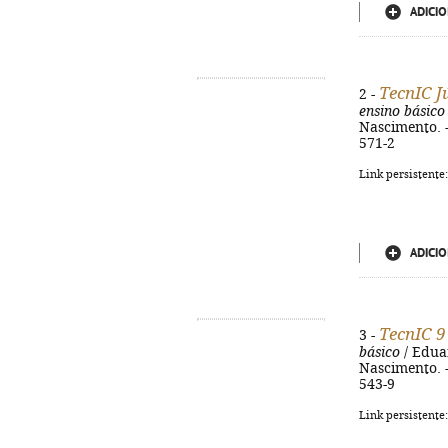
ADICIO
TecnIC J
2 -
ensino básico
Nascimento. - 
571-2
Link persistente
ADICIO
TecnIC 9
3 -
básico
/ Eduar
Nascimento. - 
543-9
Link persistente