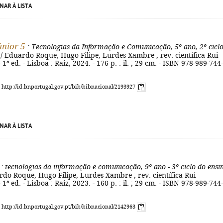
NAR À LISTA
únior 5
: Tecnologias da Informação e Comunicação, 5º ano, 2º cicl
/ Eduardo Roque, Hugo Filipe, Lurdes Xambre ; rev. científica Rui
1ª ed. - Lisboa : Raiz, 2024. - 176 p. : il. ; 29 cm. - ISBN 978-989-744-
: http://id.bnportugal.gov.pt/bib/bibnacional/2193927
NAR À LISTA
: tecnologias da informação e comunicação, 9º ano - 3º ciclo do ensi
do Roque, Hugo Filipe, Lurdes Xambre ; rev. científica Rui
1ª ed. - Lisboa : Raiz, 2023. - 160 p. : il. ; 29 cm. - ISBN 978-989-744-
: http://id.bnportugal.gov.pt/bib/bibnacional/2142963