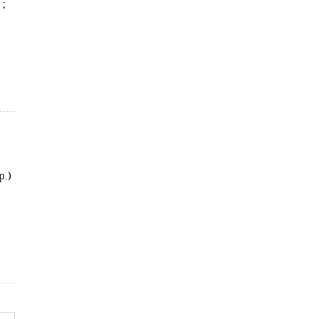
 ;
p.)