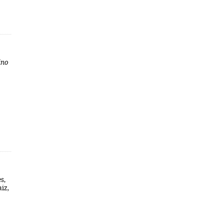
ino
s,
iz,