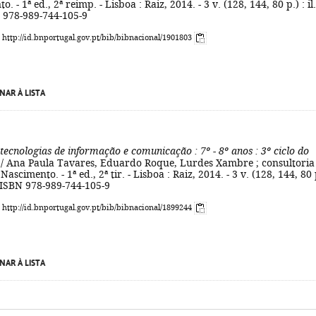
. - 1ª ed., 2ª reimp. - Lisboa : Raiz, 2014. - 3 v. (128, 144, 80 p.) : il.
N 978-989-744-105-9
: http://id.bnportugal.gov.pt/bib/bibnacional/1901803
NAR À LISTA
 tecnologias de informação e comunicação
: 7º - 8º anos
: 3º ciclo do
/ Ana Paula Tavares, Eduardo Roque, Lurdes Xambre ; consultoria
 Nascimento. - 1ª ed., 2ª tir. - Lisboa : Raiz, 2014. - 3 v. (128, 144, 80 
 - ISBN 978-989-744-105-9
: http://id.bnportugal.gov.pt/bib/bibnacional/1899244
NAR À LISTA