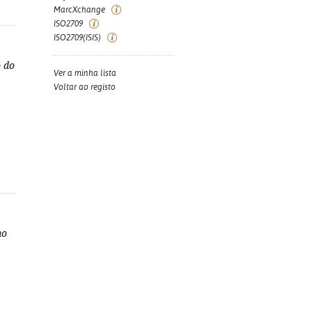
MarcXchange
ISO2709
ISO2709(ISIS)
o do
Ver a minha lista
Voltar ao registo
no