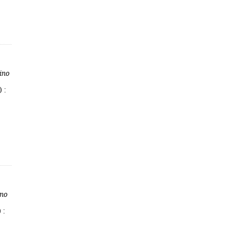
sino
 :
ino
 :