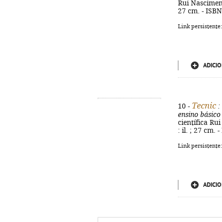
Rui Nascimento
27 cm. - ISB
Link persistente
ADICIO
Tecnic
10 -
:
ensino básico
científica Rui
: il. ; 27 cm.
Link persistente
ADICIO