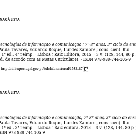
NAR À LISTA
tecnologias de informação e comunicação
: 7º-8º anos, 3º ciclo do en
Paula Tavares, Eduardo Roque, Lurdes Xambre ; cons. cient. Rui
1ª ed., 4ª reimp. - Lisboa : Raiz Editora, 2015. - 3 v. (128, 144, 80 p.)
- Ed. de acordo com as Metas Curiculares. - ISBN 978-989-744-105-9
: http://id.bnportugal.gov.pt/bib/bibnacional/1933187
NAR À LISTA
tecnologias de informação e comunicação, 7º-8º anos, 3º ciclo do ens
Paula Tavares, Eduardo Roque, Lurdes Xambre ; cons. cient. Rui
1ª ed., 3ª reimp. - Lisboa : Raiz editora, 2015. - 3 v. (128, 144, 80 p.)
- ISBN 978-989-744-105-9