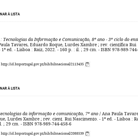
NAR À LISTA
: Tecnologias da Informação e Comunicação, 8º ano - 3º ciclo do ens
Paula Tavares, Eduardo Roque, Lurdes Xambre ; rev. científica Rui
1ª ed. - Lisboa : Raiz, 2022. - 160 p. : il. ; 29 cm. - ISBN 978-989-744-
: http://id.bnportugal.gov.pt/bib/bibnacional/2113435
NAR À LISTA
tecnologias da informação e comunicação, 7º ano
/ Ana Paula Tavare
, Lurdes Xambre ; rev. cient. Rui Nascimento. - 1ª ed. - Lisboa : Ra
 il. ; 29 cm. - ISBN 978-989-744-458-6
: http://id.bnportugal.gov.pt/bib/bibnacional/2088539