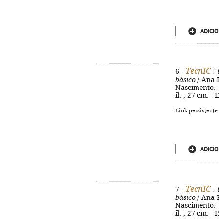
ADICIO
TecnIC
6 -
: 
básico
/ Ana 
Nascimento. - 
il. ; 27 cm. 
Link persistente
ADICIO
TecnIC
7 -
: 
básico
/ Ana 
Nascimento. - 
il. ; 27 cm. 