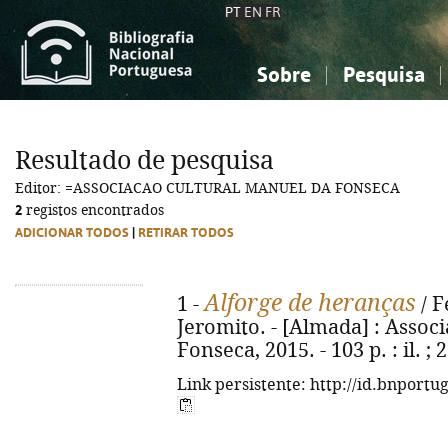
PT
EN
FR
Sobre
Pesquisa
Sobre a Bibliografia Nacional
Simples
Conhecimento, Informação...
Conhecimento, Informação...
Combinada
A
Resultado de pesquisa
Ciências sociais...
Ciências sociais...
Editor: =ASSOCIACAO CULTURAL MANUEL DA FONSECA
Arte, desporto...
Arte, desporto...
2
registos encontrados
ADICIONAR TODOS
|
RETIRAR TODOS
Alforge de heranças
1 -
/ F
Jeromito. - [Almada] : Assoc
Fonseca, 2015. - 103 p. : il. ;
Link persistente: http://id.bnportu