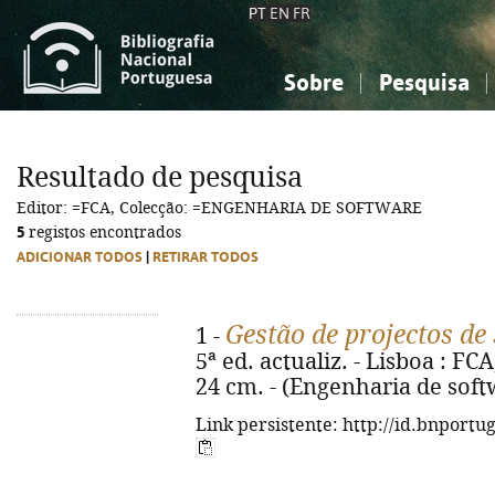
PT
EN
FR
Sobre
Pesquisa
Sobre a Bibliografia Nacional
Simples
Conhecimento, Informação...
Conhecimento, Informação...
Combinada
A
Resultado de pesquisa
Ciências sociais...
Ciências sociais...
Editor: =FCA, Colecção: =ENGENHARIA DE SOFTWARE
Arte, desporto...
Arte, desporto...
5
registos encontrados
ADICIONAR TODOS
|
RETIRAR TODOS
Gestão de projectos de
1 -
5ª ed. actualiz. - Lisboa : FCA,
24 cm. - (Engenharia de soft
Link persistente: http://id.bnportu