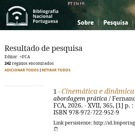
PT
EN
FR
Sobre
Pesquisa
Sobre a Bibliografia Nacional
Simples
Conhecimento, Informação...
Conhecimento, Informação...
Combinada
A
Resultado de pesquisa
Ciências sociais...
Ciências sociais...
Editor: =FCA
Arte, desporto...
Arte, desporto...
242
registos encontrados
ADICIONAR TODOS
|
RETIRAR TODOS
Cinemática e dinâmica
1 -
abordagem prática
/ Fernando
FCA, 2026. - XVII, 365, [1] p. :
ISBN 978-972-722-952-9
Link persistente: http://id.bnportu