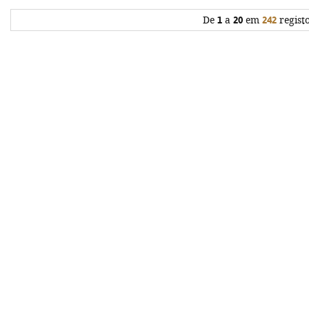
De
1
a
20
em
242
regist