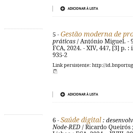
ADICIONAR À LISTA
Gestão moderna de pro
5 -
práticas
/ António Miguel. - 9
FCA, 2024. - XIV, 447, [3] p. :
935-2
Link persistente: http://id.bnportu
ADICIONAR À LISTA
Saúde digital
6 -
: desenvol
Node-RED
/ Ricardo Queirós ; 