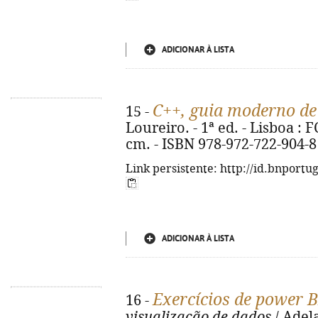
ADICIONAR À LISTA
C++, guia moderno d
15 -
Loureiro. - 1ª ed. - Lisboa : FCA
cm. - ISBN 978-972-722-904-8
Link persistente: http://id.bnportu
ADICIONAR À LISTA
Exercícios de power B
16 -
visualização de dados
/ Adela