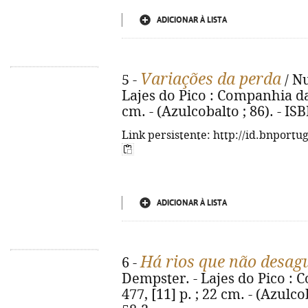
ADICIONAR À LISTA
Variações da perda
5 -
/ Nu
Lajes do Pico : Companhia das 
cm. - (Azulcobalto ; 86). - I
Link persistente: http://id.bnportu
ADICIONAR À LISTA
Há rios que não desag
6 -
Dempster. - Lajes do Pico : C
477, [11] p. ; 22 cm. - (Azulc