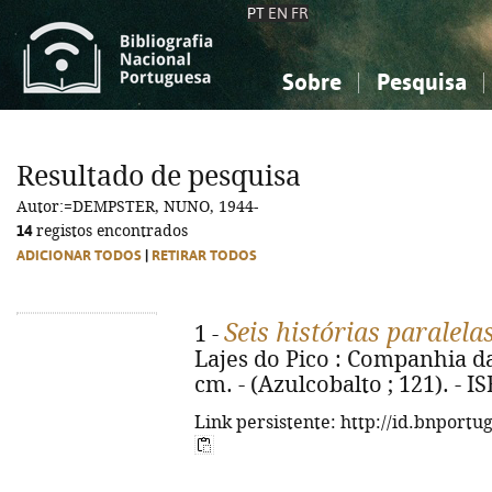
PT
EN
FR
Sobre
Pesquisa
Sobre a Bibliografia Nacional
Simples
Conhecimento, Informação...
Conhecimento, Informação...
Combinada
A
Resultado de pesquisa
Ciências sociais...
Ciências sociais...
Autor:=DEMPSTER, NUNO, 1944-
Arte, desporto...
Arte, desporto...
14
registos encontrados
ADICIONAR TODOS
|
RETIRAR TODOS
Seis histórias paralela
1 -
Lajes do Pico : Companhia das 
cm. - (Azulcobalto ; 121). - 
Link persistente: http://id.bnportu