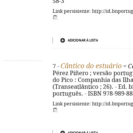
58-3
Link persistente: http://id.bnportu
ADICIONAR À LISTA
Cântico do estuário
7 -
=
C
Pérez Piñero ; versão portu
do Pico : Companhia das Ilhas,
(Transeatlântico ; 26). - Ed.
português. - ISBN 978-989-88
Link persistente: http://id.bnportu