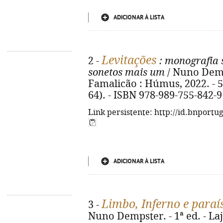
ADICIONAR À LISTA
Levitações
2 -
: monografia 
sonetos mais um
/ Nuno Demps
Famalicão : Húmus, 2022. - 51,
64). - ISBN 978-989-755-842-9
Link persistente: http://id.bnportu
ADICIONAR À LISTA
Limbo, Inferno e paraís
3 -
Nuno Dempster. - 1ª ed. - La