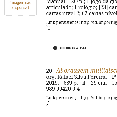
Manual. - 2O p.; 1 jogo da glór
articulado; 1 relógio; [23] car
cartas nível 2; 62 cartas níve
Link persistente: http://id.bnportu
ADICIONAR À LISTA
Abordagem multidisc
20 -
org. Rafael Silva Pereira. - 1
2015. - 689 p. : il. ; 25 cm. -
989-99420-0-4
Link persistente: http://id.bnportu