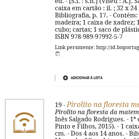
ed. - [S.l. : s.n.] (Viseu : A.J.
caixa em cartão : il. ; 32 x 24
Bibliografia, p. 17. - Contém: 
madeira; 1 caixa de xadrez; 1
cubo; cartas; 1 saco de plást
ISBN 978-989-97992-5-7
Link persistente: http://id.bnportu
ADICIONAR À LISTA
Pirolito na floresta 
19 -
Pirolito na floresta da mate
Inês Salgado Rodrigues. - 1ª ed.
Pinto e Filhos, 2015). - 1 caix
cm. - Dos 4 aos 14 anos. - Bib