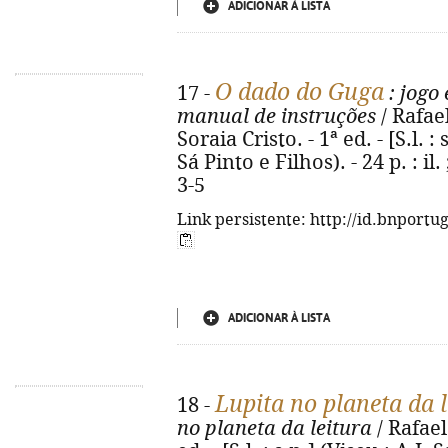
ADICIONAR À LISTA
O dado do Guga
17 -
: jogo
manual de instruções
/ Rafael
Soraia Cristo. - 1ª ed. - [S.l. :
Sá Pinto e Filhos). - 24 p. : i
3-5
Link persistente: http://id.bnportu
ADICIONAR À LISTA
Lupita no planeta da l
18 -
no planeta da leitura
/ Rafael