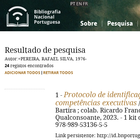
PT
EN
FR
Sobre
Pesquisa
Sobre a Bibliografia Nacional
Simples
Conhecimento, Informação...
Conhecimento, Informação...
Combinada
A
Resultado de pesquisa
Ciências sociais...
Ciências sociais...
Autor:=PEREIRA, RAFAEL SILVA, 1976-
Arte, desporto...
Arte, desporto...
24
registos encontrados
ADICIONAR TODOS
|
RETIRAR TODOS
Protocolo de identific
1 -
competências executivas
/
Bartira ; colab. Ricardo Francis
Qualconsoante, 2023. - 1 kit d
978-989-53136-5-5
Link persistente: http://id.bnportu