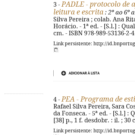
PADLE - protocolo de a
3 -
leitura e escrita
: 2º ao 6º 
Silva Pereira ; colab. Ana Ri
Horácio. - 1ª ed. - [S.l.] : Qual
cm. - ISBN 978-989-53136-2-4
Link persistente: http://id.bnportu
ADICIONAR À LISTA
PEA - Programa de est
4 -
Rafael Silva Pereira, Sara Cos
da Fonseca. - 5ª ed. - [S.l.] :
[38] p., 1 f. desdobr. : il. ; 
Link persistente: http://id.bnportu