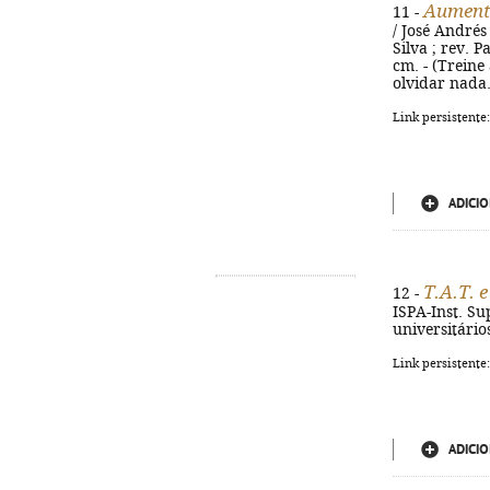
Aument
11 -
/ José Andrés
Silva ; rev. P
cm. - (Treine
olvidar nada.
Link persistente
ADICIO
T.A.T. e
12 -
ISPA-Inst. Su
universitário
Link persistente
ADICIO