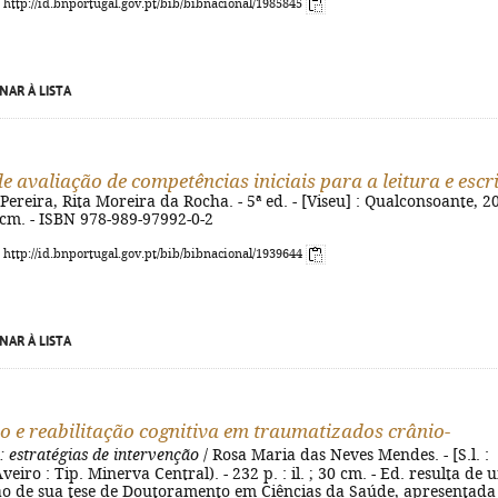
: http://id.bnportugal.gov.pt/bib/bibnacional/1985845
NAR À LISTA
e avaliação de competências iniciais para a leitura e escr
 Pereira, Rita Moreira da Rocha. - 5ª ed. - [Viseu] : Qualconsoante, 2
 21 cm. - ISBN 978-989-97992-0-2
: http://id.bnportugal.gov.pt/bib/bibnacional/1939644
NAR À LISTA
o e reabilitação cognitiva em traumatizados crânio-
: estratégias de intervenção
/ Rosa Maria das Neves Mendes. - [S.l. :
Aveiro : Tip. Minerva Central). - 232 p. : il. ; 30 cm. - Ed. resulta de
o de sua tese de Doutoramento em Ciências da Saúde, apresentada