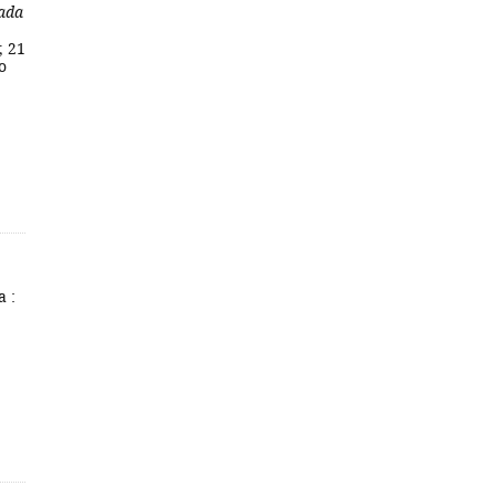
nada
; 21
o
a :