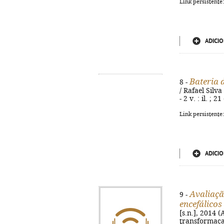
Link persistente
ADICIO
Bateria d
8 -
/ Rafael Silva
- 2 v. : il. ;
Link persistente
ADICIO
Avaliaçã
9 -
encefálicos
[s.n.], 2014 (
transformaça