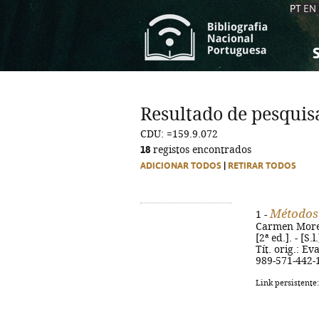
PT
EN
S
S
C
C
Resultado de pesquis
C
C
CDU: =159.9.072
A
A
18
registos encontrados
ADICIONAR TODOS
|
RETIRAR TODOS
Métodos 
1 -
Carmen Moreno
[2ª ed.]. - [S.
Tít. orig.: E
989-571-442-
Link persistente