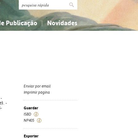
de Publicação
Novidades
s
Religião...
Religião...
Ciências aplicadas...
Ciências aplicadas...
História, geografia, biografias...
História, geografia, biografias...
Enviar por email
Imprimir página
-
). -
-
Guardar
ISBD
NP405
Exportar