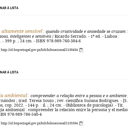
NAR À LISTA
 altamente sensível
: quando criatividade e ansiedade se cruzam
:
oas, inteligentes e sensíveis
/ Ricardo Serrado. - 1ª ed. - Lisboa :
. - 399 p. ; 24 cm. - ISBN 978-989-760-384-6
: http://id.bnportugal.gov.pt/bib/bibnacional/2130434
NAR À LISTA
ia ambiental
: compreender a relação entre a pessoa e o ambiente
ández ; trad. Teresa Souto ; rev. científica Suzana Rodrigues. - [S.l
, cop. 2022. - 144 p. : il. ; 24 cm. - (Biblioteca de psicologia). - Tít.
ogía ambiental : compreender la relación entre la persona y el medio
ISBN 978-989-786-540-4
: http://id.bnportugal.gov.pt/bib/bibnacional/2135584