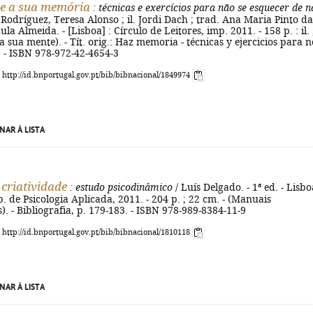
e a sua memória
: técnicas e exercícios para não se esquecer de 
 Rodríguez, Teresa Alonso ; il. Jordi Dach ; trad. Ana Maria Pinto da
aula Almeida. - [Lisboa] : Círculo de Leitores, imp. 2011. - 158 p. : il. 
 a sua mente). - Tít. orig.: Haz memoria - técnicas y ejercicios para n
 - ISBN 978-972-42-4654-3
: http://id.bnportugal.gov.pt/bib/bibnacional/1849974
NAR À LISTA
 criatividade
: estudo psicodinâmico
/ Luís Delgado. - 1ª ed. - Lisbo
p. de Psicologia Aplicada, 2011. - 204 p. ; 22 cm. - (Manuais
s). - Bibliografia, p. 179-183. - ISBN 978-989-8384-11-9
: http://id.bnportugal.gov.pt/bib/bibnacional/1810118
NAR À LISTA