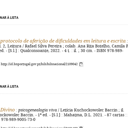
NAR À LISTA
protocolo de aferição de dificuldades em leitura e escrita
:
l. 2, Leitura / Rafael Silva Pereira ; colab. Ana Rita Botelho, Camila 
ed. - [S.l.] : Qualconsoante, 2022. - 4 t. : il. ; 30 cm. - ISBN 978-989-
: http://id.bnportugal.gov.pt/bib/bibnacional/2109042
NAR À LISTA
 Divino
: psicogenealogia viva
/ Letícia Kuchockowolec Baccin ; il.
owolec Baccin. - 1ª ed. - [S.l.] : Mahatma, D.L. 2021. - 87 cartas : i
N 978-989-9005-73-0