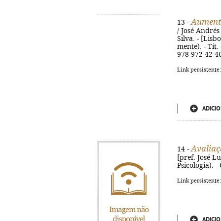
Aument
13 -
/ José Andrés
Silva. - [Lisb
mente). - Tít
978-972-42-4
Link persistente
ADICIO
Avaliaç
14 -
[pref. José Luí
Psicologia). 
Link persistente
ADICIO