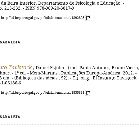
da Beira Interior, Departamento de Psicologia e Educação. -
 p. 213-232. - ISBN 978-989-20-3817-9
: http://id.bnportugal.gov.pt/bib/bibnacional/1892823
NAR À LISTA
tuto Tavistock
/ Daniel Estulin ; trad. Paula Antunes, Bruno Vieira
ner. - 1ª ed. - Mem-Martins : Publicações Europa-América, 2012. -
3 cm. - (Biblioteca das ideias ; 52). - Tít. orig.: El Instituto Tavistock. 
-1-06186-6
: http://id.bnportugal.gov.pt/bib/bibnacional/1835831
NAR À LISTA