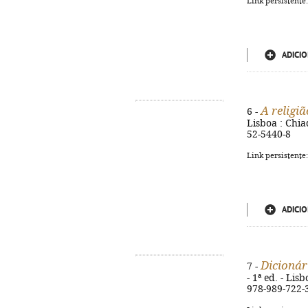
Link persistente
ADICIO
A religiã
6 -
Lisboa : Chia
52-5440-8
Link persistente
ADICIO
Dicionár
7 -
- 1ª ed. - Lis
978-989-722-