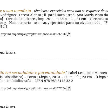
e a sua memória
: técnicas e exercícios para não se esquecer de 
 Rodriguez, Teresa Alonso ; il. Jordi Dach ; trad. Ana Maria Pinto da
oa] : Círculo de Leitores, imp. 2011. - 158 p. : il. ; 21 cm. - (Treine a s
. orig.: Haz memoria - técnicas y ejercicios para no olvidar nada. - I
654-3
: http://id.bnportugal.gov.pt/bib/bibnacional/1797196
NAR À LISTA
ão em sexualidade e parentalidade
/ Isabel Leal, João Maroco 
s Pais Ribeiro]. - Porto : Livpsic, 2010. - 246 p. : il. ; 23 cm. - (Livpsic
- Contém bibliografia. - ISBN 978-989-8148-32-2
: http://id.bnportugal.gov.pt/bib/bibnacional/1778234
NAR À LISTA