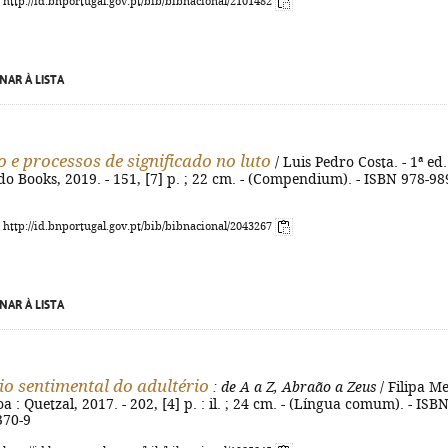
: http://id.bnportugal.gov.pt/bib/bibnacional/2101482
NAR À LISTA
o e processos de significado no luto
/ Luis Pedro Costa. - 1ª ed.
do Books, 2019. - 151, [7] p. ; 22 cm. - (Compendium). - ISBN 978-98
: http://id.bnportugal.gov.pt/bib/bibnacional/2043267
NAR À LISTA
io sentimental do adultério
: de A a Z, Abraão a Zeus
/ Filipa Me
boa : Quetzal, 2017. - 202, [4] p. : il. ; 24 cm. - (Língua comum). - ISB
370-9