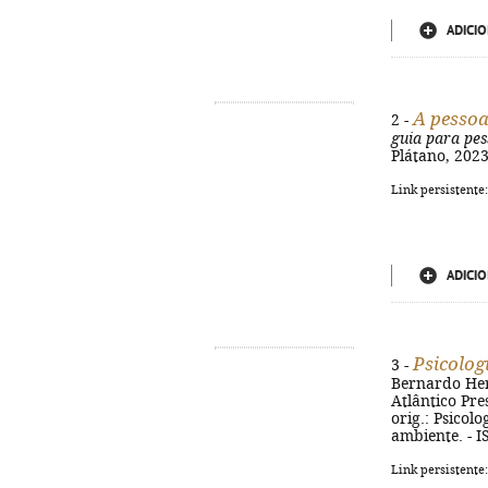
ADICIO
A pessoa
2 -
guia para pess
Plátano, 2023
Link persistente
ADICIO
Psicolog
3 -
Bernardo Hern
Atlântico Press
orig.: Psicol
ambiente. - 
Link persistente