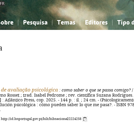
FR
Sobre
Pesquisa
Temas
Editores
Tipo 
obre a Bibliografia Nacional
imples
onhecimento, Informação...
onhecimento, Informação...
Combinada
A minha lista
Como utilizar
Filosofia, psicologia...
Filosofia, psicologia...
Perguntas frequente
a
iências sociais...
iências sociais...
Ciências exatas e naturais...
Ciências exatas e naturais...
rte, desporto...
rte, desporto...
Literatura, linguística...
Literatura, linguística...
de avaliação psicológica
: como saber o que se passa comigo?
/
 Rosset ; trad. Isabel Pedrome ; rev. científica Suzana Rodrigues. 
l.] : Atlântico Press, cop. 2025. - 144 p. : il. ; 24 cm. - (Psicologicamente
valución psicológica : cómo pueden saber lo que me pasa?. - ISBN 978
1
: http://id.bnportugal.gov.pt/bib/bibnacional/2224258