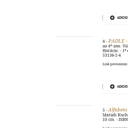
ADICIO
PADLE - 
4 -
ao 6º ano
. Vo
Horácio. - 1ª 
53136-2-4
Link persistente
ADICIO
Alfabeto
5 -
Mariah Kuchock
10 cm. - ISB