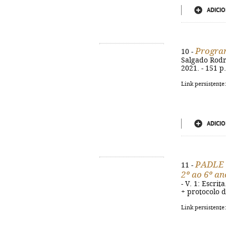
ADICIO
Program
10 -
Salgado Rodri
2021. - 151 p.
Link persistente
ADICIO
PADLE -
11 -
2º ao 6º an
- V. 1: Escrit
+ protocolo d
Link persistente