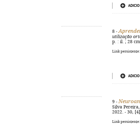
ADICIO
Aprender
8 -
utilização or
p. : il. ; 28 
Link persistente
ADICIO
Neuroana
9 -
Silva Pereira,
2022. - 30, [4
Link persistente