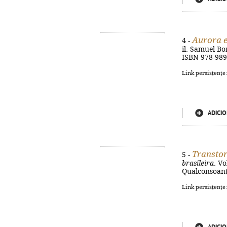
Aurora e
4 -
il. Samuel Bor
ISBN 978-989
Link persistente
ADICIO
Transto
5 -
brasileira
. Vo
Qualconsoante
Link persistente