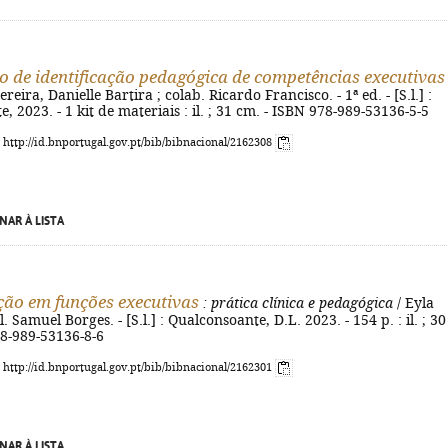
o de identificação pedagógica de competências executivas
ereira, Danielle Bartira ; colab. Ricardo Francisco. - 1ª ed. - [S.l.] :
, 2023. - 1 kit de materiais : il. ; 31 cm. - ISBN 978-989-53136-5-5
: http://id.bnportugal.gov.pt/bib/bibnacional/2162308
NAR À LISTA
ção em funções executivas
: prática clínica e pedagógica
/ Eyla
l. Samuel Borges. - [S.l.] : Qualconsoante, D.L. 2023. - 154 p. : il. ; 30
78-989-53136-8-6
: http://id.bnportugal.gov.pt/bib/bibnacional/2162301
NAR À LISTA