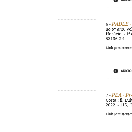
ADICIO
PADLE - 
6 -
ao 6º ano
. Vo
Horácio. - 1ª 
53136-2-4
Link persistente
ADICIO
PEA - Pr
7 -
Costa ; il. Lu
2022. - 115, [
Link persistente