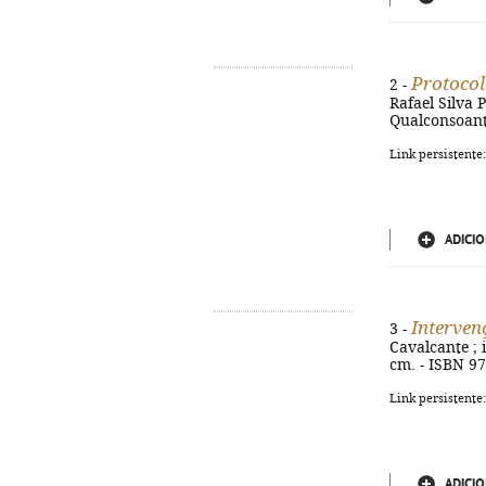
Protocol
2 -
Rafael Silva P
Qualconsoante
Link persistente
ADICIO
Interven
3 -
Cavalcante ; i
cm. - ISBN 9
Link persistente
ADICIO