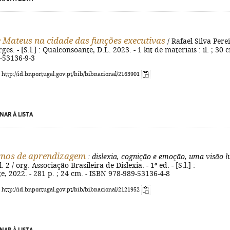
 Mateus na cidade das funções executivas
/ Rafael Silva Perei
ges. - [S.l.] : Qualconsoante, D.L. 2023. - 1 kit de materiais : il. ; 30 c
-53136-9-3
: http://id.bnportugal.gov.pt/bib/bibnacional/2163901
NAR À LISTA
rnos de aprendizagem
: dislexia, cognição e emoção, uma visão l
l. 2 / org. Associação Brasileira de Dislexia. - 1ª ed. - [S.l.] :
, 2022. - 281 p. ; 24 cm. - ISBN 978-989-53136-4-8
: http://id.bnportugal.gov.pt/bib/bibnacional/2121952