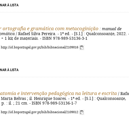
NAR À LISTA
 ortografia e gramática com metacoginição
: manual de
tomática
/ Rafael Silva Pereira. - 1ª ed. - [S.l.] : Qualconsoante, 2022. 
cm + 1 kit de materiais. - ISBN 978-989-53136-3-1
: http://id.bnportugal.gov.pt/bib/bibnacional/2109016
NAR À LISTA
tomia e intervenção pedagógica na leitura e escrita
/ Rafa
 Marta Relvas ; il. Henrique Soares. - 1ª ed. - [S.l.] : Qualconsoante,
] p. : il. ; 21 cm. - ISBN 978-989-53136-1-7
: http://id.bnportugal.gov.pt/bib/bibnacional/2109012