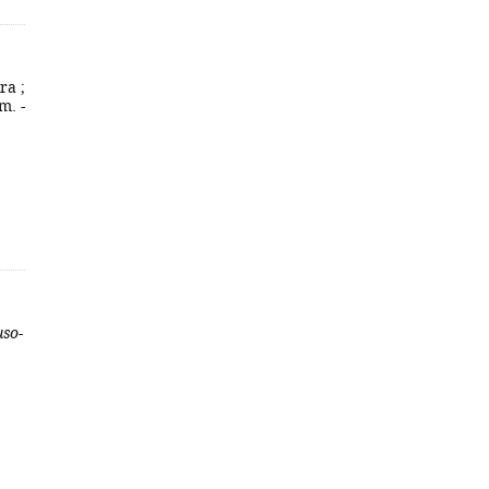
ra ;
m. -
uso-