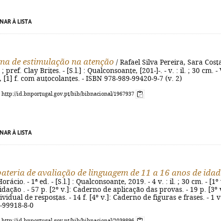
NAR À LISTA
a de estimulação na atenção
/ Rafael Silva Pereira, Sara Costa 
pref. Clay Brites. - [S.l.] : Qualconsoante, [201-]-. - v. : il. ; 30 cm. - 
9, [1] f. com autocolantes. - ISBN 978-989-99420-9-7 (v. 2)
: http://id.bnportugal.gov.pt/bib/bibnacional/1967937
NAR À LISTA
 bateria de avaliação de linguagem de 11 a 16 anos de idad
ácio. - 1ª ed. - [S.l.] : Qualconsoante, 2019. - 4 v. : il. ; 30 cm. - [1º 
dação . - 57 p. [2º v.]: Caderno de aplicação das provas. - 19 p. [3º v
vidual de respostas. - 14 f. [4º v.]: Caderno de figuras e frases. - 1 v.
-99918-8-0
: http://id.bnportugal.gov.pt/bib/bibnacional/2039896