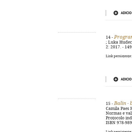
ADICIO
Program
14 -
; Luka Hudec ; 
2: 2017. - 14
Link persistente
ADICIO
Balin -
15 -
Camila Paes Hor
Normas e vali
Protocolo indi
ISBN 978-989
Link persistente