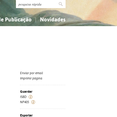
de Publicação
Novidades
s
Religião...
Religião...
Ciências aplicadas...
Ciências aplicadas...
História, geografia, biografias...
História, geografia, biografias...
Enviar por email
Imprimir página
Guardar
ISBD
NP405
Exportar