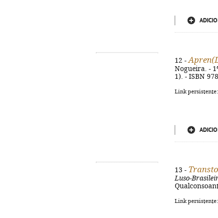
ADICIO
Apren(D
12 -
Nogueira. - 1ª
1). - ISBN 97
Link persistente
ADICIO
Transt
13 -
Luso-Brasilei
Qualconsoante
Link persistente