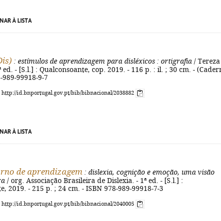
NAR À LISTA
is)
: estímulos de aprendizagem para disléxicos
: ortigrafia
/ Tereza
 ed. - [S.l.] : Qualconsoante, cop. 2019. - 116 p. : il. ; 30 cm. - (Cader
8-989-99918-9-7
: http://id.bnportugal.gov.pt/bib/bibnacional/2038882
NAR À LISTA
orno de aprendizagem
: dislexia, cognição e emoção, uma visão
ra
/ org. Associação Brasileira de Dislexia. - 1ª ed. - [S.l.] :
, 2019. - 215 p. ; 24 cm. - ISBN 978-989-99918-7-3
: http://id.bnportugal.gov.pt/bib/bibnacional/2040005