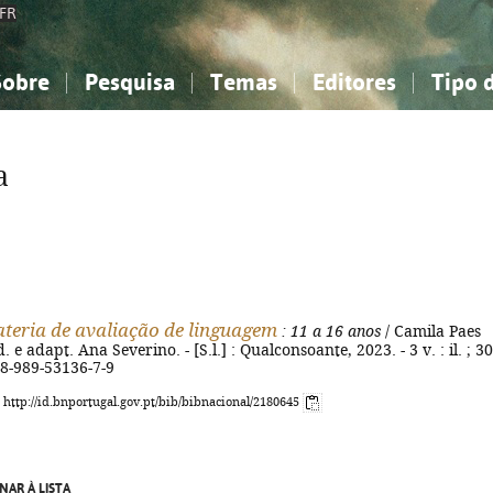
FR
Sobre
Pesquisa
Temas
Editores
Tipo 
obre a Bibliografia Nacional
imples
onhecimento, Informação...
onhecimento, Informação...
Combinada
A minha lista
Como utilizar
Filosofia, psicologia...
Filosofia, psicologia...
Perguntas frequente
a
iências sociais...
iências sociais...
Ciências exatas e naturais...
Ciências exatas e naturais...
rte, desporto...
rte, desporto...
Literatura, linguística...
Literatura, linguística...
bateria de avaliação de linguagem
: 11 a 16 anos
/ Camila Paes
. e adapt. Ana Severino. - [S.l.] : Qualconsoante, 2023. - 3 v. : il. ; 30
78-989-53136-7-9
: http://id.bnportugal.gov.pt/bib/bibnacional/2180645
NAR À LISTA