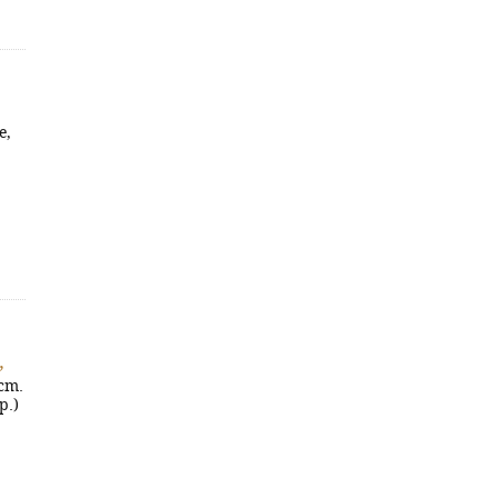
e,
,
 cm.
p.)