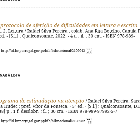
NAR À LISTA
protocolo de aferição de dificuldades em leitura e escrita
:
l. 2, Leitura / Rafael Silva Pereira ; colab. Ana Rita Botelho, Camila 
ed. - [S.l.] : Qualconsoante, 2022. - 4 t. : il. ; 30 cm. - ISBN 978-989-
: http://id.bnportugal.gov.pt/bib/bibnacional/2109042
NAR À LISTA
ograma de estimulação na atenção
/ Rafael Silva Pereira, Sar
ka Hudec ; pref. Vítor da Fonseca. - 5ª ed. - [S.l.] : Qualconsoante, D.
38] p., 1 f. desdobr. : il. ; 30 cm. - ISBN 978-989-97992-5-7
: http://id.bnportugal.gov.pt/bib/bibnacional/2108982