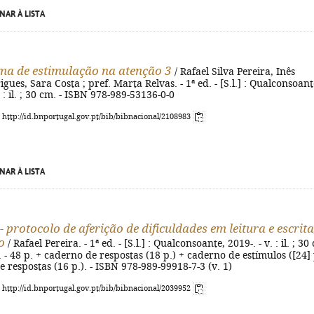
NAR À LISTA
a de estimulação na atenção 3
/ Rafael Silva Pereira, Inês
gues, Sara Costa ; pref. Marta Relvas. - 1ª ed. - [S.l.] : Qualconsoant
 : il. ; 30 cm. - ISBN 978-989-53136-0-0
: http://id.bnportugal.gov.pt/bib/bibnacional/2108983
NAR À LISTA
 protocolo de aferição de dificuldades em leitura e escrita
o
/ Rafael Pereira. - 1ª ed. - [S.l.] : Qualconsoante, 2019-. - v. : il. ; 30
a. - 48 p. + caderno de respostas (18 p.) + caderno de estímulos ([24] 
e respostas (16 p.). - ISBN 978-989-99918-7-3 (v. 1)
: http://id.bnportugal.gov.pt/bib/bibnacional/2039952