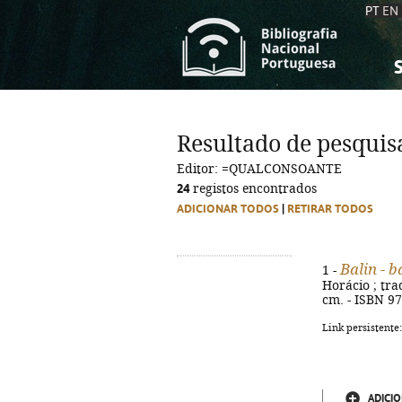
PT
EN
S
S
C
C
Resultado de pesquis
C
C
Editor: =QUALCONSOANTE
A
A
24
registos encontrados
ADICIONAR TODOS
|
RETIRAR TODOS
Balin - 
1 -
Horácio ; trad
cm. - ISBN 9
Link persistente
ADICIO