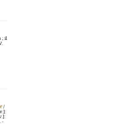
; il
V.
e
/
v.]:
.]:
 -