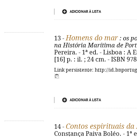
ADICIONAR À LISTA
Homens do mar
13 -
: os p
na História Marítima de Por
Pereira. - 1ª ed. - Lisboa : A 
[16] p. : il. ; 24 cm. - ISBN 9
Link persistente: http://id.bnportu
ADICIONAR À LISTA
Contos espirituais da 
14 -
Constança Paiva Boléo. - 1ª e