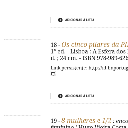
ADICIONAR À LISTA
Os cinco pilares da P
18 -
1ª ed. - Lisboa : A Esfera dos L
il. ; 24 cm. - ISBN 978-989-62
Link persistente: http://id.bnportu
ADICIONAR À LISTA
8 mulheres e 1/2
19 -
: enco
feminino
/ Hugo Vieira Costa. 