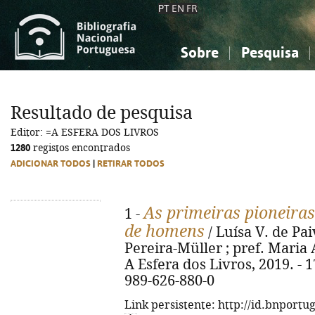
PT
EN
FR
Sobre
Pesquisa
Sobre a Bibliografia Nacional
Simples
Conhecimento, Informação...
Conhecimento, Informação...
Combinada
A
Resultado de pesquisa
Ciências sociais...
Ciências sociais...
Editor: =A ESFERA DOS LIVROS
Arte, desporto...
Arte, desporto...
1280
registos encontrados
ADICIONAR TODOS
|
RETIRAR TODOS
As primeiras pioneir
1 -
de homens
/ Luísa V. de Pa
Pereira-Müller ; pref. Maria A
A Esfera dos Livros, 2019. - 17
989-626-880-0
Link persistente: http://id.bnportu