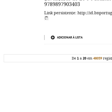
9789897903403
Link persistente: http://id.bnportu
ADICIONAR À LISTA
De
1
a
20
em
48059
regis