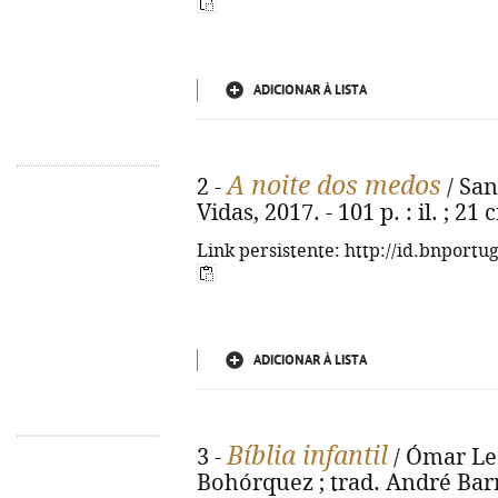
ADICIONAR À LISTA
A noite dos medos
2 -
/ Sant
Vidas, 2017. - 101 p. : il. ; 21
Link persistente: http://id.bnportu
ADICIONAR À LISTA
Bíblia infantil
3 -
/ Ómar Leó
Bohórquez ; trad. André Barre