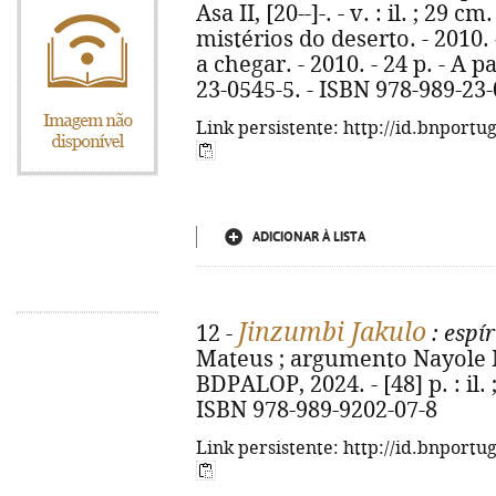
Asa II, [20--]-. - v. : il. ; 29 cm
mistérios do deserto. - 2010. 
a chegar. - 2010. - 24 p. - A p
23-0545-5. - ISBN 978-989-23
Link persistente: http://id.bnportu
ADICIONAR À LISTA
Jinzumbi Jakulo
12 -
: espír
Mateus ; argumento Nayole Mat
BDPALOP, 2024. - [48] p. : il.
ISBN 978-989-9202-07-8
Link persistente: http://id.bnportu