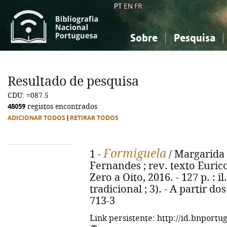
PT
EN
FR
Sobre
Pesquisa
Sobre a Bibliografia Nacional
Simples
Conhecimento, Informação...
Conhecimento, Informação...
Combinada
A
Resultado de pesquisa
Ciências sociais...
Ciências sociais...
CDU: =087.5
Arte, desporto...
Arte, desporto...
48059
registos encontrados
ADICIONAR TODOS
|
RETIRAR TODOS
Formiguela
1 -
/ Margarida F
Fernandes ; rev. texto Eurico
Zero a Oito, 2016. - 127 p. : i
tradicional ; 3). - A partir d
713-3
Link persistente: http://id.bnportu