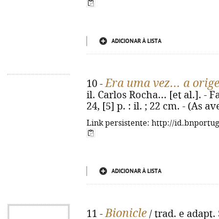
ADICIONAR À LISTA
Era uma vez... a orig
10 -
il. Carlos Rocha... [et al.]. -
24, [5] p. : il. ; 22 cm. - (As
Link persistente: http://id.bnportu
ADICIONAR À LISTA
Bionicle
11 -
/ trad. e adapt. 