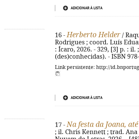
ADICIONAR À LISTA
Herberto Helder
16 -
/ Raqu
Rodrigues ; coord. Luís Eduar
: Ícaro, 2026. - 329, [3] p. : il.
(des)conhecidas). - ISBN 978
Link persistente: http://id.bnportu
ADICIONAR À LISTA
Na festa da Joana, at
17 -
; il. Chris Kennett ; trad. Ana