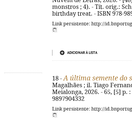
Nuvem de Letras, 2026. - [48] p
monstros ; 4). - Tít. orig.: S
birthday treat. - ISBN 978-98
Link persistente: http://id.bnportu
ADICIONAR À LISTA
A última semente do 
18 -
Magalhães ; il. Tiago Fernand
Meialonga, 2026. - 65, [5] p. : 
9897904332
Link persistente: http://id.bnportu