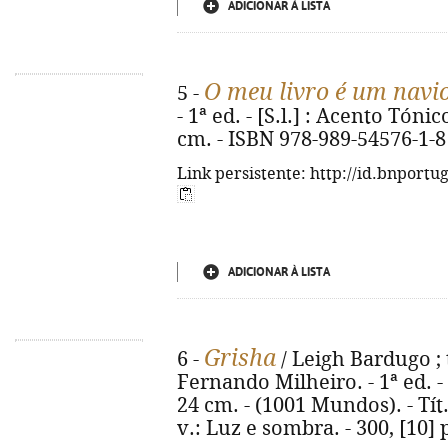
ADICIONAR À LISTA
O meu livro é um navi
5 -
- 1ª ed. - [S.l.] : Acento Tónico
cm. - ISBN 978-989-54576-1-8
Link persistente: http://id.bnportu
ADICIONAR À LISTA
Grisha
6 -
/ Leigh Bardugo ; 
Fernando Milheiro. - 1ª ed. - Al
24 cm. - (1001 Mundos). - Tít
v.: Luz e sombra. - 300, [10]