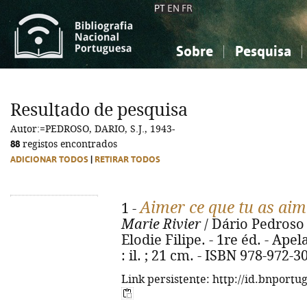
PT
EN
FR
Sobre
Pesquisa
Sobre a Bibliografia Nacional
Simples
Conhecimento, Informação...
Conhecimento, Informação...
Combinada
A
Resultado de pesquisa
Ciências sociais...
Ciências sociais...
Autor:=PEDROSO, DARIO, S.J., 1943-
Arte, desporto...
Arte, desporto...
88
registos encontrados
ADICIONAR TODOS
|
RETIRAR TODOS
Aimer ce que tu as aim
1 -
Marie Rivier
/ Dário Pedroso ;
Elodie Filipe. - 1re éd. - Apel
: il. ; 21 cm. - ISBN 978-972-3
Link persistente: http://id.bnportu