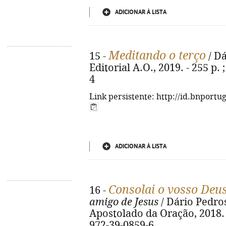
ADICIONAR À LISTA
Meditando o terço
15 -
/ Dá
Editorial A.O., 2019. - 255 p.
4
Link persistente: http://id.bnportu
ADICIONAR À LISTA
Consolai o vosso Deu
16 -
amigo de Jesus
/ Dário Pedroso
Apostolado da Oração, 2018. - 
972-39-0859-6