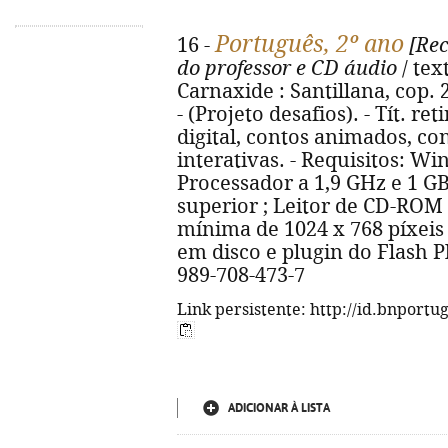
Português, 2º ano
16 -
[Rec
do professor e CD áudio
/ tex
Carnaxide : Santillana, cop.
- (Projeto desafios). - Tít. r
digital, contos animados, co
interativas. - Requisitos: Wi
Processador a 1,9 GHz e 1 G
superior ; Leitor de CD-ROM 
mínima de 1024 x 768 píxeis
em disco e plugin do Flash Pl
989-708-473-7
Link persistente: http://id.bnportu
ADICIONAR À LISTA