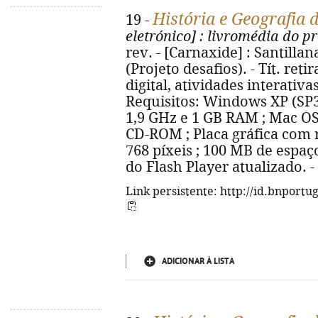
História e Geografia 
19 -
eletrónico]
: livromédia do pr
rev. - [Carnaxide] : Santillan
(Projeto desafios). - Tít. ret
digital, atividades interativa
Requisitos: Windows XP (SP3
1,9 GHz e 1 GB RAM ; Mac OS 
CD-ROM ; Placa gráfica com
768 píxeis ; 100 MB de espaç
do Flash Player atualizado. 
Link persistente: http://id.bnportu
ADICIONAR À LISTA