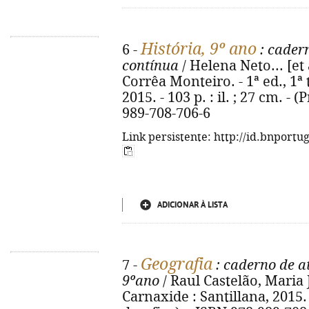
História, 9º ano
6 -
: cader
contínua
/ Helena Neto... [et 
Corrêa Monteiro. - 1ª ed., 1ª t
2015. - 103 p. : il. ; 27 cm. - 
989-708-706-6
Link persistente: http://id.bnportu
ADICIONAR À LISTA
Geografia
7 -
: caderno de a
9ºano
/ Raul Castelão, Maria Jo
Carnaxide : Santillana, 2015. - 