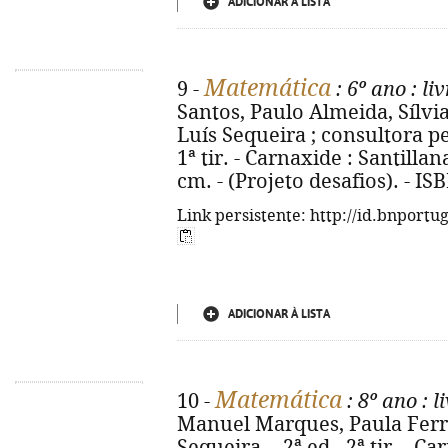
ADICIONAR À LISTA
Matemática
9 -
: 6º ano
: li
Santos, Paulo Almeida, Sílvia
Luís Sequeira ; consultora pe
1ª tir. - Carnaxide : Santillana,
cm. - (Projeto desafios). - I
Link persistente: http://id.bnportu
ADICIONAR À LISTA
Matemática
10 -
: 8º ano
: l
Manuel Marques, Paula Ferrei
Sequeira. - 2ª ed., 2ª tir. - C