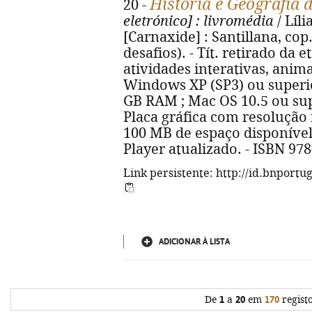
História e Geografia 
20 -
eletrónico]
: livromédia
/ Líli
[Carnaxide] : Santillana, cop
desafios). - Tít. retirado da e
atividades interativas, anima
Windows XP (SP3) ou superio
GB RAM ; Mac OS 10.5 ou sup
Placa gráfica com resolução 
100 MB de espaço disponível
Player atualizado. - ISBN 97
Link persistente: http://id.bnportu
ADICIONAR À LISTA
De
1
a
20
em
170
regist