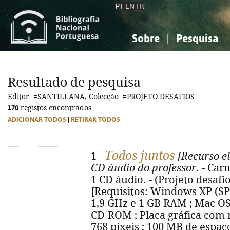
PT
EN
FR
Sobre
Pesquisa
Sobre a Bibliografia Nacional
Simples
Conhecimento, Informação...
Conhecimento, Informação...
Combinada
A
Resultado de pesquisa
Ciências sociais...
Ciências sociais...
Editor: =SANTILLANA, Colecção: =PROJETO DESAFIOS
Arte, desporto...
Arte, desporto...
170
registos encontrados
ADICIONAR TODOS
|
RETIRAR TODOS
Todos juntos
1 -
[Recurso el
CD áudio do professor
. - Car
1 CD áudio. - (Projeto desafios
[Requisitos: Windows XP (SP
1,9 GHz e 1 GB RAM ; Mac OS 
CD-ROM ; Placa gráfica com
768 píxeis ; 100 MB de espaç