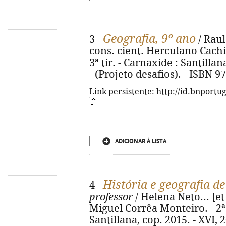
Geografia, 9º ano
3 -
/ Raul
cons. cient. Herculano Cachin
3ª tir. - Carnaxide : Santillana,
- (Projeto desafios). - ISBN 
Link persistente: http://id.bnportu
ADICIONAR À LISTA
História e geografia de
4 -
professor
/ Helena Neto... [et 
Miguel Corrêa Monteiro. - 2ª e
Santillana, cop. 2015. - XVI, 20