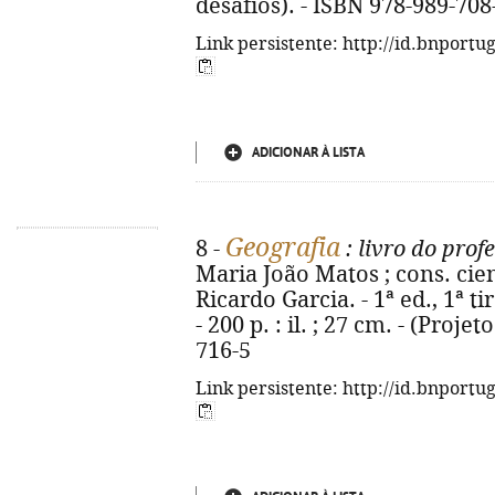
desafios). - ISBN 978-989-708
Link persistente: http://id.bnportu
ADICIONAR À LISTA
Geografia
8 -
: livro do prof
Maria João Matos ; cons. ci
Ricardo Garcia. - 1ª ed., 1ª ti
- 200 p. : il. ; 27 cm. - (Proje
716-5
Link persistente: http://id.bnportu