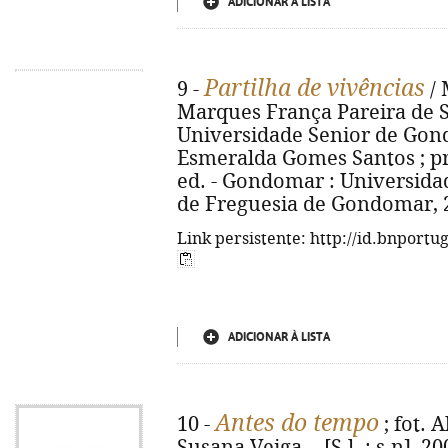
ADICIONAR À LISTA
Partilha de vivências
9 -
/ 
Marques França Pareira de Sous
Universidade Senior de Gondo
Esmeralda Gomes Santos ; pr
ed. - Gondomar : Universida
de Freguesia de Gondomar, 2
Link persistente: http://id.bnportu
ADICIONAR À LISTA
Antes do tempo
10 -
; fot. 
Susana Veiga. - [S.l. : s.n], 2