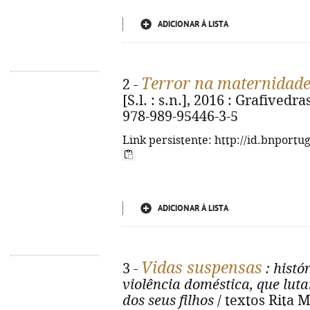
ADICIONAR À LISTA
Terror na maternidad
2 -
[S.l. : s.n.], 2016 : Grafivedra
978-989-95446-3-5
Link persistente: http://id.bnportu
ADICIONAR À LISTA
Vidas suspensas
3 -
: histó
violência doméstica, que luta
dos seus filhos
/ textos Rita M