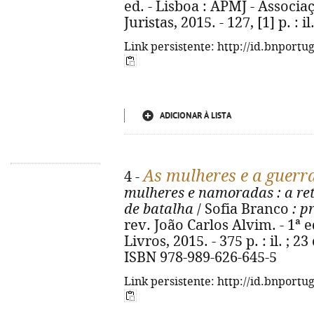
ed. - Lisboa : APMJ - Associ
Juristas, 2015. - 127, [1] p. : i
Link persistente: http://id.bnportu
ADICIONAR À LISTA
As mulheres e a guerra
4 -
mulheres e namoradas
: a r
de batalha
/ Sofia Branco
: p
rev. João Carlos Alvim. - 1ª e
Livros, 2015. - 375 p. : il. ; 2
ISBN 978-989-626-645-5
Link persistente: http://id.bnportu