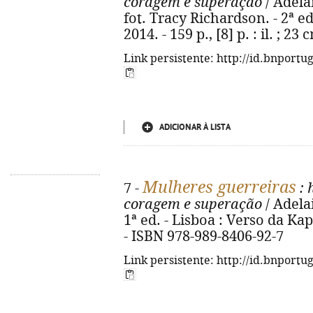
coragem e superação
/ Adela
fot. Tracy Richardson. - 2ª ed
2014. - 159 p., [8] p. : il. ; 2
Link persistente: http://id.bnportu
ADICIONAR À LISTA
Mulheres guerreiras
7 -
: 
coragem e superação
/ Adela
1ª ed. - Lisboa : Verso da Kapa,
- ISBN 978-989-8406-92-7
Link persistente: http://id.bnportu