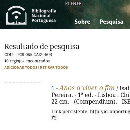
PT
EN
FR
Sobre
Pesquisa
Sobre a Bibliografia Nacional
Simples
Conhecimento, Informação...
Conhecimento, Informação...
Combinada
A
Resultado de pesquisa
Ciências sociais...
Ciências sociais...
CDU: =929-055.2A/Z(469)
Arte, desporto...
Arte, desporto...
10
registos encontrados
ADICIONAR TODOS
|
RETIRAR TODOS
Anos a viver o fim
1 -
/ Isa
Pereira. - 1ª ed. - Lisboa : Chi
22 cm. - (Compendium). - IS
Link persistente: http://id.bnportu