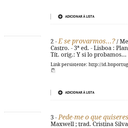
ADICIONAR À LISTA
E se provarmos...?
2 -
/ Me
Castro. - 3ª ed. - Lisboa : Plan
Tít. orig.: Y si lo probamos..
Link persistente: http://id.bnportu
ADICIONAR À LISTA
Pede-me o que quisere
3 -
Maxwell ; trad. Cristina Silva.