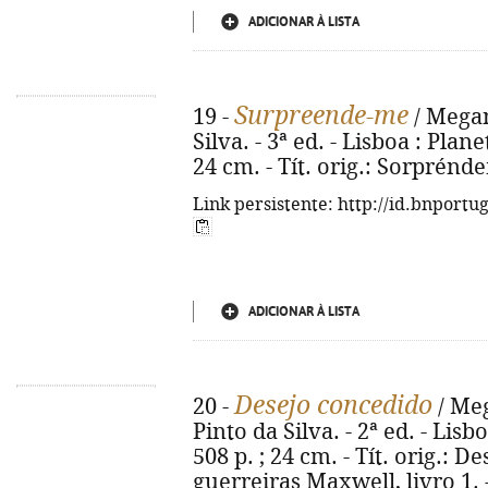
ADICIONAR À LISTA
Surpreende-me
19 -
/ Megan
Silva. - 3ª ed. - Lisboa : Plan
24 cm. - Tít. orig.: Sorprénd
Link persistente: http://id.bnportu
ADICIONAR À LISTA
Desejo concedido
20 -
/ Meg
Pinto da Silva. - 2ª ed. - Lis
508 p. ; 24 cm. - Tít. orig.: 
guerreiras Maxwell, livro 1.