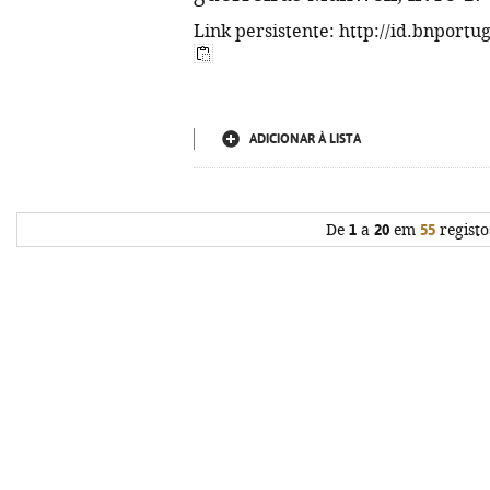
Link persistente: http://id.bnportu
ADICIONAR À LISTA
De
1
a
20
em
55
registo