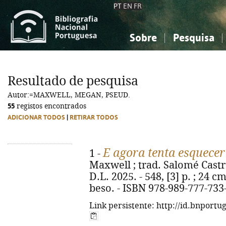
PT
EN
FR
Sobre
Pesquisa
Sobre a Bibliografia Nacional
Simples
Conhecimento, Informação...
Conhecimento, Informação...
Combinada
A
Resultado de pesquisa
Ciências sociais...
Ciências sociais...
Autor:=MAXWELL, MEGAN, PSEUD.
Arte, desporto...
Arte, desporto...
55
registos encontrados
ADICIONAR TODOS
|
RETIRAR TODOS
E agora tenta esquecer
1 -
Maxwell ; trad. Salomé Castro.
D.L. 2025. - 548, [3] p. ; 24 c
beso. - ISBN 978-989-777-733
Link persistente: http://id.bnportu