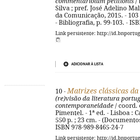
commentariolum petitionis
/ 
Silva ; pref. José Adelino Mal
da Comunicação, 2015. - 103 p
- Bibliografia, p. 99-103. - I
Link persistente: http://id.bnportu
ADICIONAR À LISTA
Matrizes clássicas da
10 -
(re)visão da literatura portu
contemporaneidade
/ coord. 
Pimentel. - 1ª ed. - Lisboa 
550 p. ; 23 cm. - (Documentos
ISBN 978-989-8465-24-7
Link persistente: http://id.bnportu