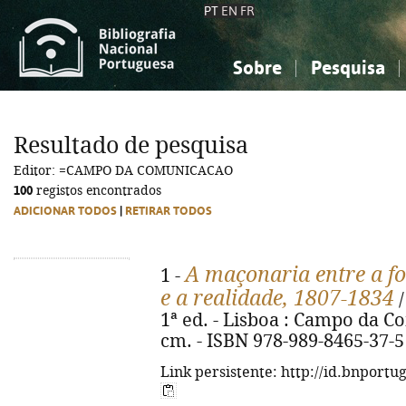
PT
EN
FR
Sobre
Pesquisa
Sobre a Bibliografia Nacional
Simples
Conhecimento, Informação...
Conhecimento, Informação...
Combinada
A
Resultado de pesquisa
Ciências sociais...
Ciências sociais...
Editor: =CAMPO DA COMUNICACAO
Arte, desporto...
Arte, desporto...
100
registos encontrados
ADICIONAR TODOS
|
RETIRAR TODOS
A maçonaria entre a fo
1 -
e a realidade, 1807-1834
/
1ª ed. - Lisboa : Campo da Co
cm. - ISBN 978-989-8465-37-5
Link persistente: http://id.bnportu