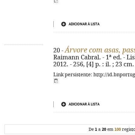
ADICIONAR À LISTA
Árvore com asas, pas
20 -
Raimann Cabral. - 1ª ed. - 
2012. - 256, [4] p. : il. ; 23 
Link persistente: http://id.bnportu
ADICIONAR À LISTA
De
1
a
20
em
100
regist