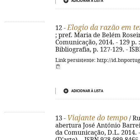
ADICIONAR À LISTA
Elogio da razão em te
12 -
; pref. Maria de Belém Roseir
Comunicação, 2014. - 129 p. : i
Bibliografia, p. 127-129. - I
Link persistente: http://id.bnportu
ADICIONAR À LISTA
Viajante do tempo
13 -
/ Ru
abertura José António Barreir
da Comunicação, D.L. 2014. - 33
(D'arte). - ISBN 978-989-8465