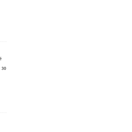
é
; 30