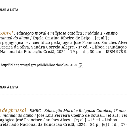
NAR À LISTA
cobre!
: educação moral e religiosa católica
: módulo 1 - ensino
 manual do aluno
/ Estela Cristina Ribeiro de Brito... [et al.] ;
 pegagógica rev. científico-pedagógica José Francisco Sanches Alve
ereira da Silva, Sandra Correia Alegre. - 1ª ed. - Lisboa : Fundação
Nacional da Educação Cristã, 2024. - 79 p. : il. ; 30 cm. - ISBN 978-9
: http://id.bnportugal.gov.pt/bib/bibnacional/2203120
NAR À LISTA
 de girassol
: EMRC - Educação Moral e Religiosa Católica, 1º ano
: manual do aluno
/ José Luís Ferreira Coelho de Sousa... [et al.] ; re
agógica José Francisco Sanches Alves... [et al.]. - 1ª ed. - Lisboa :
etariado Nacional da Educação Cristã, 2024. - 84 p., [6] f. : il. ; 27