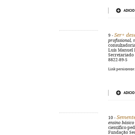
ADICIO
Ser+ des
9 -
profissional,
consultadoria
Luís Manuel P
Secretariado 
8822-89-5
Link persistente
ADICIO
Semente
10 -
ensino básico
científico-ped
Fundação Secr