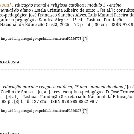
isca!
: educação moral e religiosa católica
: módulo 3 - ensino
 manual do aluno
/ Estela Cristina Ribeiro de Brito... [et al.] ; consulto
fico-pedagógica José Francisco Sanches Alves, Luís Manuel Pereira d
ltadoria pegagógica Sandra Alegre. - 1ª ed. - Lisboa : Fundação
Nacional da Educação Cristã, 2025. - 72 p. : il. ; 30 cm. - ISBN 978-9
: http://id.bnportugal.gov.pt/bib/bibnacional/2226775
NAR À LISTA
: educação moral e religiosa católica, 2º ano
: manual do aluno
/ Jos
Coelho de Sousa... [et al.] ; rev. científico-pedagógica D. José Franci
... [et al.]. - Lisboa : Fundação Secretariado Nacional da Educação
- 88 p., [8] f. : il. ; 27 cm. - ISBN 978-989-8822-98-7
: http://id.bnportugal.gov.pt/bib/bibnacional/2226378