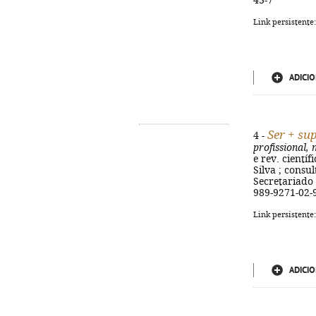
43-7
Link persistente
ADICIO
Ser + su
4 -
profissional,
e rev. cientí
Silva ; consu
Secretariado N
989-9271-02-
Link persistente
ADICIO