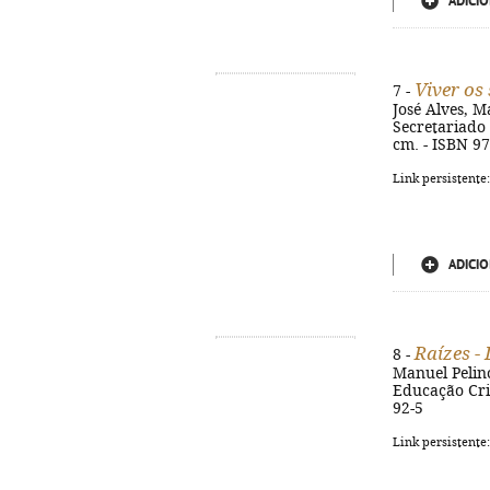
ADICIO
Viver o
7 -
José Alves, M
Secretariado N
cm. - ISBN 9
Link persistente
ADICIO
Raízes -
8 -
Manuel Pelino
Educação Crist
92-5
Link persistente