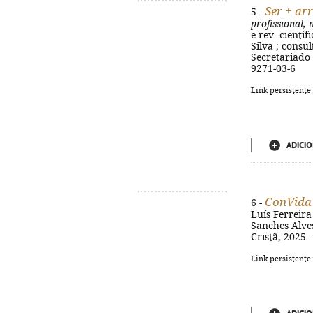
Ser + arr
5 -
profissional,
e rev. cientí
Silva ; consu
Secretariado 
9271-03-6
Link persistente
ADICIO
ConVida
6 -
Luís Ferreira 
Sanches Alves
Cristã, 2025. 
Link persistente