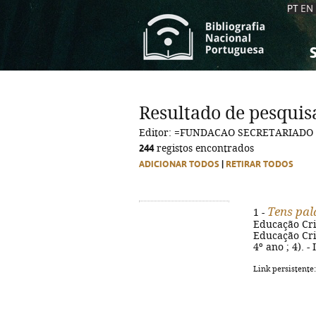
PT
EN
S
S
C
C
Resultado de pesquis
C
C
Editor: =FUNDACAO SECRETARIADO
A
A
244
registos encontrados
ADICIONAR TODOS
|
RETIRAR TODOS
Tens pal
1 -
Educação Cris
Educação Cris
4º ano ; 4). 
Link persistente