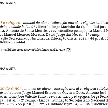
NAR À LISTA
) e religião
: manual do aluno
: educação moral e religiosa católica
ário, unidade letiva 07
/ Ricardo Jorge Marinho da Cunha, Rui Jorg
ira, António de Sousa Meireles ; rev. científico-pedagógica Manuel 
os Manuel Meneses Moreira, David Jorge das Neves. - 2ª reimp. -
ação Secretariado Nacional da Educação Cristã, 2025. - 44 p. : il. ; 
78-989-8822-44-4
: http://id.bnportugal.gov.pt/bib/bibnacional/2278276
NAR À LISTA
ção do amor
: manual do aluno
: educação moral e religiosa católic
ário
/ autores Jorge Manuel Esteves de Oliveira Novo, António José
 António José Valente Pinto ; rev. científico-pedagógica Jorge Ferr
ga... [et al.]. - 2ª reimp. - Lisboa : Fundação Secretariado Nacional 
ã, 2025. - 55 p. : il. ; 30 cm. - (Unidade letiva ; 4). - ISBN 978-989-8