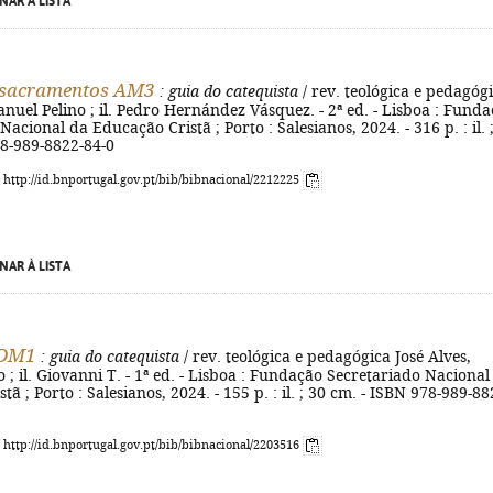
NAR À LISTA
s sacramentos AM3
: guia do catequista
/ rev. teológica e pedagóg
anuel Pelino ; il. Pedro Hernández Vásquez. - 2ª ed. - Lisboa : Fund
acional da Educação Cristã ; Porto : Salesianos, 2024. - 316 p. : il. 
78-989-8822-84-0
: http://id.bnportugal.gov.pt/bib/bibnacional/2212225
NAR À LISTA
 DM1
: guia do catequista
/ rev. teológica e pedagógica José Alves,
 ; il. Giovanni T. - 1ª ed. - Lisboa : Fundação Secretariado Nacional
ã ; Porto : Salesianos, 2024. - 155 p. : il. ; 30 cm. - ISBN 978-989-88
: http://id.bnportugal.gov.pt/bib/bibnacional/2203516