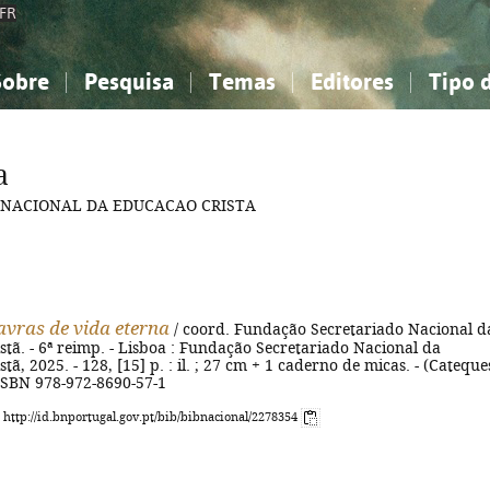
FR
Sobre
Pesquisa
Temas
Editores
Tipo 
obre a Bibliografia Nacional
imples
onhecimento, Informação...
onhecimento, Informação...
Combinada
A minha lista
Como utilizar
Filosofia, psicologia...
Filosofia, psicologia...
Perguntas frequente
a
iências sociais...
iências sociais...
Ciências exatas e naturais...
Ciências exatas e naturais...
 NACIONAL DA EDUCACAO CRISTA
rte, desporto...
rte, desporto...
Literatura, linguística...
Literatura, linguística...
avras de vida eterna
/ coord. Fundação Secretariado Nacional d
tã. - 6ª reimp. - Lisboa : Fundação Secretariado Nacional da
tã, 2025. - 128, [15] p. : il. ; 27 cm + 1 caderno de micas. - (Cateque
- ISBN 978-972-8690-57-1
: http://id.bnportugal.gov.pt/bib/bibnacional/2278354