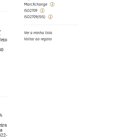
MarcXchange
ISO2709
ISO2709(ISIS)
,
Ver a minha lista
e
Voltar ao registo
Neto
30
a,
eira
da
822-