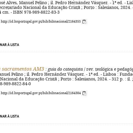
sé Alves, Manuel Pelino ; il. Pedro Hernández Vásquez. - 1ª ed. - Li
cretariado Nacional da Educação Cristã ; Porto : Salesianos, 2024. 
 24 cm. - ISBN 978-989-8822-83-3
: http://id.bnportugal.gov.pt/bib/bibnacional/2164355
NAR À LISTA
os sacramentos AM3
: guia do catequista
/ rev. teológica e pedagó
anuel Pelino ; il. Pedro Hernández Vásquez. - 1ª ed. - Lisboa : Fund
acional da Educação Cristã ; Porto : Salesianos, 2024. - 312 p. : il. 
78-989-8822-84-0
: http://id.bnportugal.gov.pt/bib/bibnacional/2164384
NAR À LISTA