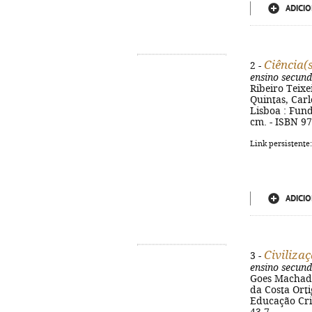
ADICIO
Ciência(s
2 -
ensino secund
Ribeiro Teixe
Quintas, Carl
Lisboa : Fund
cm. - ISBN 9
Link persistente
ADICIO
Civiliza
3 -
ensino secund
Goes Machado,
da Costa Orti
Educação Crist