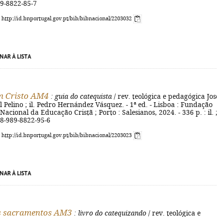
89-8822-85-7
: http://id.bnportugal.gov.pt/bib/bibnacional/2203032
NAR À LISTA
m Cristo AM4
: guia do catequista
/ rev. teológica e pedagógica Jos
 Pelino ; il. Pedro Hernández Vásquez. - 1ª ed. - Lisboa : Fundação
acional da Educação Cristã ; Porto : Salesianos, 2024. - 336 p. : il. 
78-989-8822-95-6
: http://id.bnportugal.gov.pt/bib/bibnacional/2203023
NAR À LISTA
os sacramentos AM3
: livro do catequizando
/ rev. teológica e