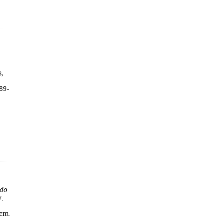
s,
89-
 do
v.
 cm.