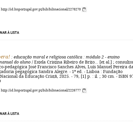
: http://id.bnportugal.gov.pt/bib/bibnacional/2278270
NAR À LISTA
pera!
: educação moral e religiosa católica
: módulo 2 - ensino
 manual do aluno
/ Estela Cristina Ribeiro de Brito... [et al.] ; consulto
fico-pedagógica José Francisco Sanches Alves, Luís Manuel Pereira d
ltadoria pegagógica Sandra Alegre. - 1ª ed. - Lisboa : Fundação
acional da Educação Cristã, 2025. - 79, [1] p. : il. ; 30 cm. - ISBN 9
9
: http://id.bnportugal.gov.pt/bib/bibnacional/2226777
NAR À LISTA