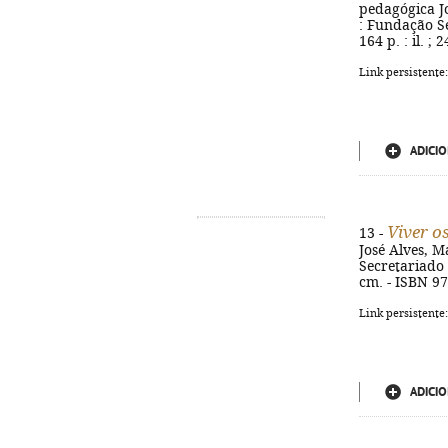
pedagógica Jo
: Fundação Se
164 p. : il. ;
Link persistente
ADICIO
Viver 
13 -
José Alves, M
Secretariado N
cm. - ISBN 9
Link persistente
ADICIO