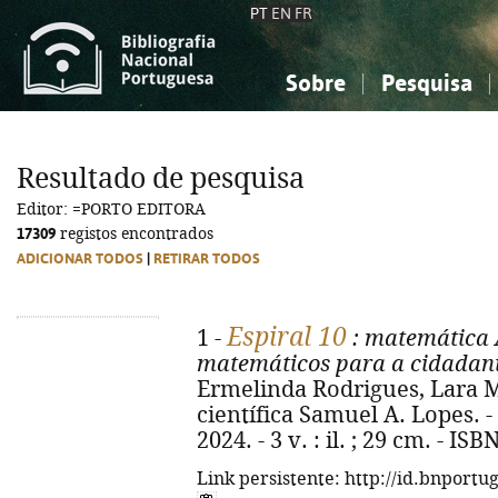
PT
EN
FR
Sobre
Pesquisa
Sobre a Bibliografia Nacional
Simples
Conhecimento, Informação...
Conhecimento, Informação...
Combinada
A
Resultado de pesquisa
Ciências sociais...
Ciências sociais...
Editor: =PORTO EDITORA
Arte, desporto...
Arte, desporto...
17309
registos encontrados
ADICIONAR TODOS
|
RETIRAR TODOS
Espiral 10
1 -
: matemática 
matemáticos para a cidadania
Ermelinda Rodrigues, Lara M
científica Samuel A. Lopes. - 
2024. - 3 v. : il. ; 29 cm. - I
Link persistente: http://id.bnportu