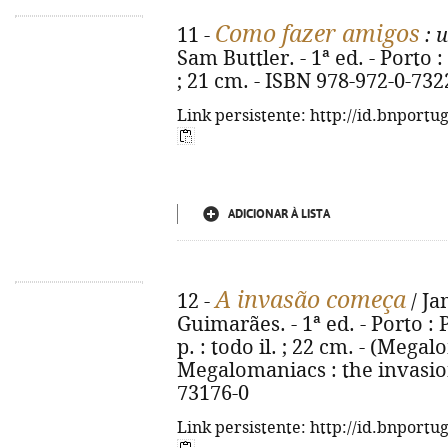
Como fazer amigos
11 -
: 
Sam Buttler. - 1ª ed. - Porto : 
; 21 cm. - ISBN 978-972-0-732
Link persistente: http://id.bnportu
ADICIONAR À LISTA
A invasão começa
12 -
/ Ja
Guimarães. - 1ª ed. - Porto : 
p. : todo il. ; 22 cm. - (Megalo
Megalomaniacs : the invasion
73176-0
Link persistente: http://id.bnportu