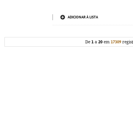
ADICIONAR À LISTA
De
1
a
20
em
17309
regis