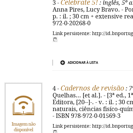
Celebrate 5!
3 -
: inglês, 5º 
Anna Pires, Lucy Bravo. - Por
p. : il. ; 30 cm + extensive r
972-0-20268-0
Link persistente: http://id.bnportu
ADICIONAR À LISTA
Cadernos de revisão
4 -
: 7
Quelhas... [et al.]. - [3ª ed., 
Editora, [20--]-. - v. : il. ; 3
naturais, ciências fisíco-quím
- ISBN 978-972-0-01569-3
Link persistente: http://id.bnportu