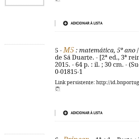
ADICIONAR À LISTA
M5
5 -
: matemática, 5º ano
/
de Sá Duarte. - [2ª ed., 3ª rei
2015. - 64 p. : il. ; 30 cm. - 
0-01815-1
Link persistente: http://id.bnportu
ADICIONAR À LISTA