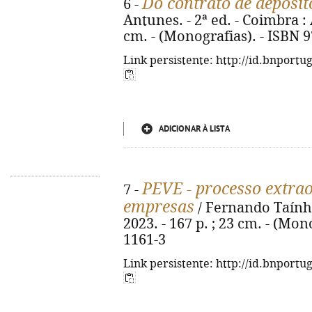
Do contrato de depósi
6 -
Antunes. - 2ª ed. - Coimbra : 
cm. - (Monografias). - ISBN 
Link persistente: http://id.bnportu
ADICIONAR À LISTA
PEVE - processo extrao
7 -
empresas
/ Fernando Taínha
2023. - 167 p. ; 23 cm. - (Mon
1161-3
Link persistente: http://id.bnportu