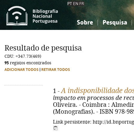
PT
EN
FR
Sobre
Pesquisa
Sobre a Bibliografia Nacional
Simples
Conhecimento, Informação...
Conhecimento, Informação...
Combinada
A
Resultado de pesquisa
Ciências sociais...
Ciências sociais...
CDU: =347.73(469)
Arte, desporto...
Arte, desporto...
95
registos encontrados
ADICIONAR TODOS
|
RETIRAR TODOS
A indisponibilidade dos
1 -
impacto em processos de re
Oliveira. - Coimbra : Almedina
(Monografias). - ISBN 978-98
Link persistente: http://id.bnportu