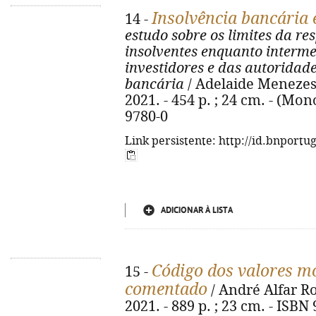
Insolvência bancária e
14 -
estudo sobre os limites da re
insolventes enquanto interme
investidores e das autoridad
bancária
/ Adelaide Menezes 
2021. - 454 p. ; 24 cm. - (Mon
9780-0
Link persistente: http://id.bnportu
ADICIONAR À LISTA
Código dos valores mo
15 -
comentado
/ André Alfar Ro
2021. - 889 p. ; 23 cm. - ISBN