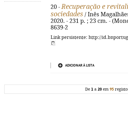
Recuperação e revital
20 -
sociedades
/ Inês Magalhães
2020. - 231 p. ; 23 cm. - (Mon
8639-2
Link persistente: http://id.bnportu
ADICIONAR À LISTA
De
1
a
20
em
95
registo