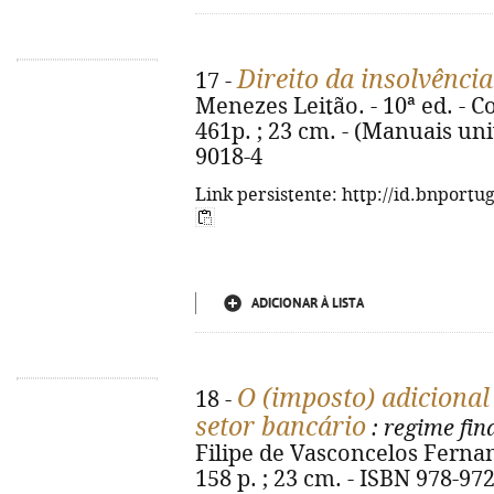
Direito da insolvência
17 -
Menezes Leitão. - 10ª ed. - C
461p. ; 23 cm. - (Manuais uni
9018-4
Link persistente: http://id.bnportu
ADICIONAR À LISTA
O (imposto) adicional
18 -
setor bancário
: regime fin
Filipe de Vasconcelos Fernan
158 p. ; 23 cm. - ISBN 978-97