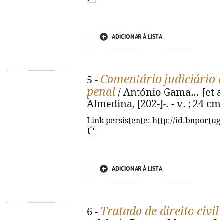
ADICIONAR À LISTA
Comentário judiciário 
5 -
penal
/ António Gama... [et al
Almedina, [202-]-. - v. ; 24 c
Link persistente: http://id.bnportu
ADICIONAR À LISTA
Tratado de direito civil
6 -