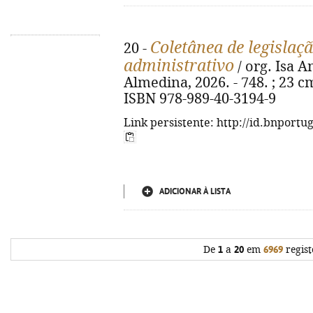
Coletânea de legislaçã
20 -
administrativo
/ org. Isa A
Almedina, 2026. - 748. ; 23 cm
ISBN 978-989-40-3194-9
Link persistente: http://id.bnportu
ADICIONAR À LISTA
De
1
a
20
em
6969
regist