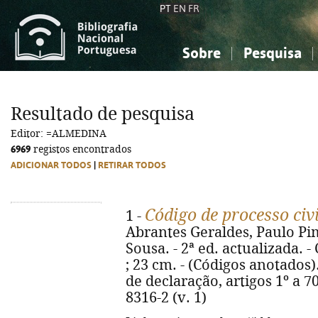
PT
EN
FR
Sobre
Pesquisa
Sobre a Bibliografia Nacional
Simples
Conhecimento, Informação...
Conhecimento, Informação...
Combinada
A
Resultado de pesquisa
Ciências sociais...
Ciências sociais...
Editor: =ALMEDINA
Arte, desporto...
Arte, desporto...
6969
registos encontrados
ADICIONAR TODOS
|
RETIRAR TODOS
Código de processo civ
1 -
Abrantes Geraldes, Paulo Pim
Sousa. - 2ª ed. actualizada. -
; 23 cm. - (Códigos anotados).
de declaração, artigos 1º a 70
8316-2 (v. 1)