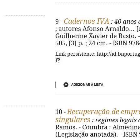
Cadernos IVA
9 -
: 40 anos 
; autores Afonso Arnaldo... [e
Guilherme Xavier de Basto. -
505, [3] p. ; 24 cm. - ISBN 97
Link persistente: http://id.bnportu
ADICIONAR À LISTA
Recuperação de empre
10 -
singulares
: regimes legais
Ramos. - Coimbra : Almedina, 
(Legislação anotada). - ISBN