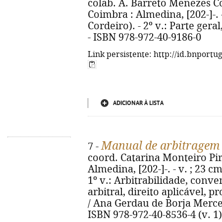
colab. A. Barreto Menezes Cor
Coimbra : Almedina, [202-]-. 
Cordeiro). - 2º v.: Parte geral
- ISBN 978-972-40-9186-0
Link persistente: http://id.bnportu
ADICIONAR À LISTA
Manual de arbitragem 
7 -
coord. Catarina Monteiro Pire
Almedina, [202-]-. - v. ; 23 c
1º v.: Arbitrabilidade, conv
arbitral, direito aplicável, p
/ Ana Gerdau de Borja Mercerea
ISBN 978-972-40-8536-4 (v. 1)