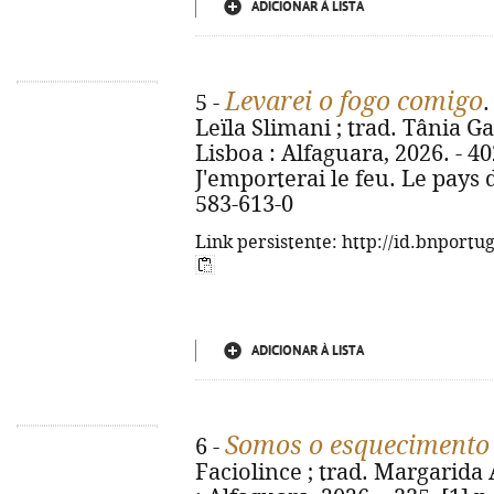
ADICIONAR À LISTA
Levarei o fogo comigo
5 -
.
Leïla Slimani ; trad. Tânia Ga
Lisboa : Alfaguara, 2026. - 402,
J'emporterai le feu. Le pays d
583-613-0
Link persistente: http://id.bnportu
ADICIONAR À LISTA
Somos o esquecimento
6 -
Faciolince ; trad. Margarida 