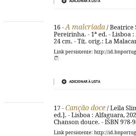
ADICIONAR À LISTA
A malcriada
16 -
/ Beatrice 
Pereirinha. - 1ª ed. - Lisboa : 
24 cm. - Tít. orig.: La Malac
Link persistente: http://id.bnportu
ADICIONAR À LISTA
Canção doce
17 -
/ Leïla Sli
ed.]. - Lisboa : Alfaguara, 2025
Chanson douce. - ISBN 978-9
Link persistente: http://id.bnportu