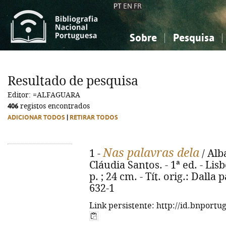
PT
EN
FR
Sobre
Pesquisa
Sobre a Bibliografia Nacional
Simples
Conhecimento, Informação...
Conhecimento, Informação...
Combinada
A
Resultado de pesquisa
Ciências sociais...
Ciências sociais...
Editor: =ALFAGUARA
Arte, desporto...
Arte, desporto...
406
registos encontrados
ADICIONAR TODOS
|
RETIRAR TODOS
Nas palavras dela
1 -
/ Alb
Cláudia Santos. - 1ª ed. - Lisb
p. ; 24 cm. - Tít. orig.: Dalla 
632-1
Link persistente: http://id.bnportu