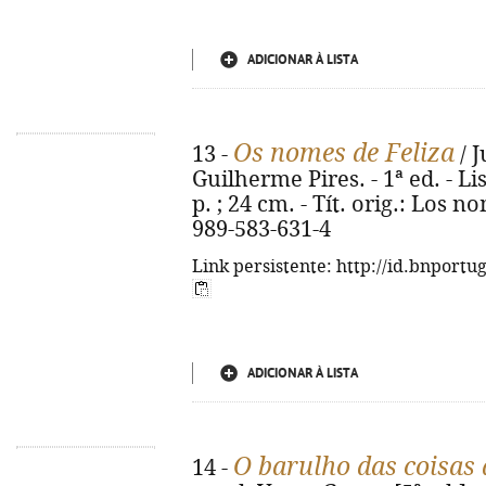
ADICIONAR À LISTA
Os nomes de Feliza
13 -
/ J
Guilherme Pires. - 1ª ed. - Li
p. ; 24 cm. - Tít. orig.: Los 
989-583-631-4
Link persistente: http://id.bnportu
ADICIONAR À LISTA
O barulho das coisas 
14 -