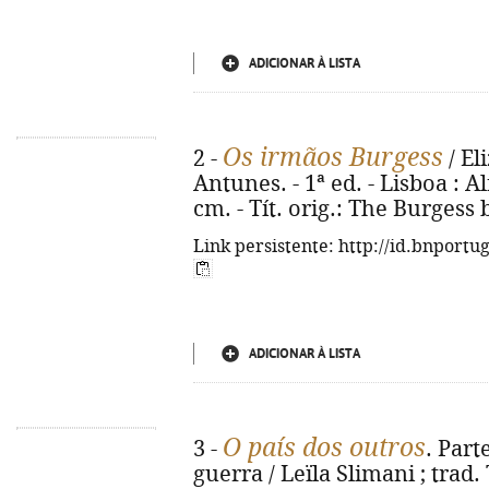
ADICIONAR À LISTA
Os irmãos Burgess
2 -
/ El
Antunes. - 1ª ed. - Lisboa : Al
cm. - Tít. orig.: The Burgess
Link persistente: http://id.bnportu
ADICIONAR À LISTA
O país dos outros
3 -
. Part
guerra / Leïla Slimani ; trad.