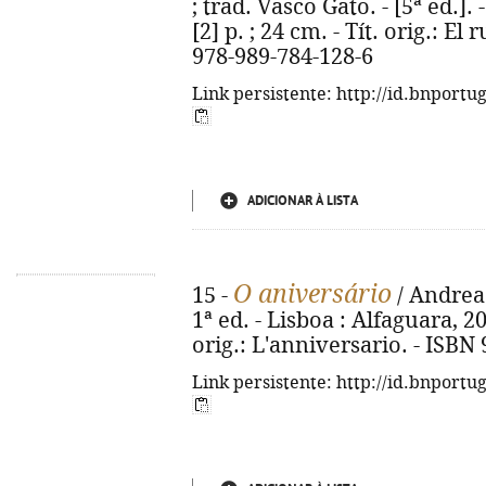
; trad. Vasco Gato. - [5ª ed.].
[2] p. ; 24 cm. - Tít. orig.: El
978-989-784-128-6
Link persistente: http://id.bnportu
ADICIONAR À LISTA
O aniversário
15 -
/ Andrea 
1ª ed. - Lisboa : Alfaguara, 202
orig.: L'anniversario. - ISBN
Link persistente: http://id.bnportu