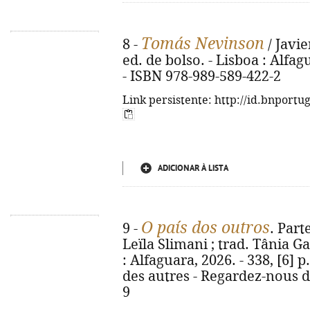
Tomás Nevinson
8 -
/ Javie
ed. de bolso. - Lisboa : Alfagu
- ISBN 978-989-589-422-2
Link persistente: http://id.bnportu
ADICIONAR À LISTA
O país dos outros
9 -
. Par
Leïla Slimani ; trad. Tânia Ga
: Alfaguara, 2026. - 338, [6] p.
des autres - Regardez-nous d
9