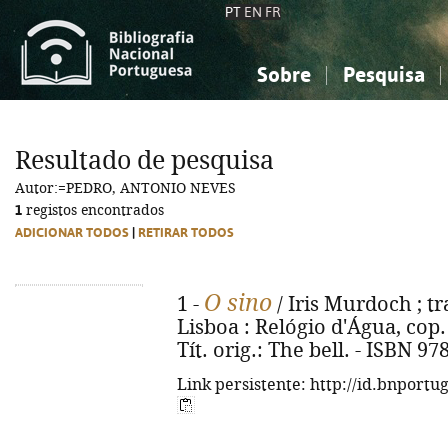
PT
EN
FR
Sobre
Pesquisa
Sobre a Bibliografia Nacional
Simples
Conhecimento, Informação...
Conhecimento, Informação...
Combinada
A
Resultado de pesquisa
Ciências sociais...
Ciências sociais...
Autor:=PEDRO, ANTONIO NEVES
Arte, desporto...
Arte, desporto...
1
registos encontrados
ADICIONAR TODOS
|
RETIRAR TODOS
O sino
1 -
/ Iris Murdoch ; tr
Lisboa : Relógio d'Água, cop. 2
Tít. orig.: The bell. - ISBN 9
Link persistente: http://id.bnportu