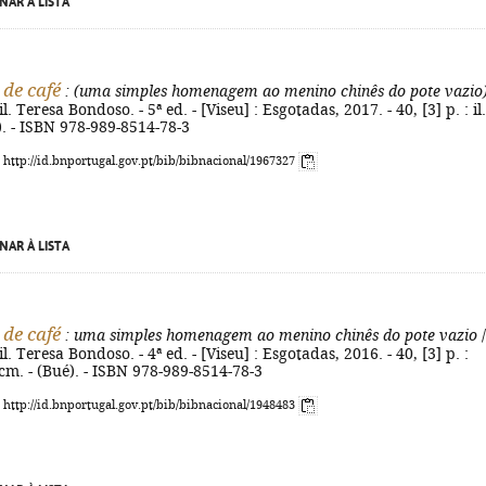
NAR À LISTA
de café
: (uma simples homenagem ao menino chinês do pote vazio
l. Teresa Bondoso. - 5ª ed. - [Viseu] : Esgotadas, 2017. - 40, [3] p. : il.
). - ISBN 978-989-8514-78-3
: http://id.bnportugal.gov.pt/bib/bibnacional/1967327
NAR À LISTA
de café
: uma simples homenagem ao menino chinês do pote vazio
/
il. Teresa Bondoso. - 4ª ed. - [Viseu] : Esgotadas, 2016. - 40, [3] p. :
0 cm. - (Bué). - ISBN 978-989-8514-78-3
: http://id.bnportugal.gov.pt/bib/bibnacional/1948483