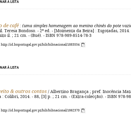
NAR À LISTA
 de café
: (uma simples homenagem ao menino chinês do pote vazi
 il. Teresa Bondoso. - 2ª ed. - [Moimenta da Beira] : Esgotadas, 2014. 
uito il. ; 21 cm. - (Bué). - ISBN 978-989-8514-78-3
: http://id.bnportugal.gov.pt/bib/bibnacional/1883554
NAR À LISTA
eito & outros contos
/ Albertino Bragança ; pref. Inocência Mata
a : Colibri, 2014. - 88, [3] p. ; 21 cm. - (Extra-colecção). - ISBN 978-98
: http://id.bnportugal.gov.pt/bib/bibnacional/1862370