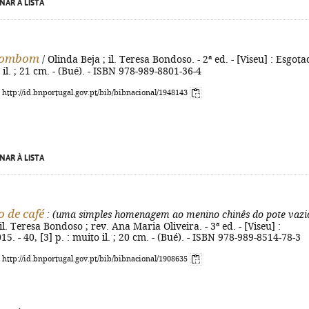
NAR À LISTA
Bombom
/ Olinda Beja ; il. Teresa Bondoso. - 2ª ed. - [Viseu] : Esgota
: il. ; 21 cm. - (Bué). - ISBN 978-989-8801-36-4
: http://id.bnportugal.gov.pt/bib/bibnacional/1948143
NAR À LISTA
 de café
: (uma simples homenagem ao menino chinês do pote vazi
il. Teresa Bondoso ; rev. Ana Maria Oliveira. - 3ª ed. - [Viseu] :
5. - 40, [3] p. : muito il. ; 20 cm. - (Bué). - ISBN 978-989-8514-78-3
: http://id.bnportugal.gov.pt/bib/bibnacional/1908635