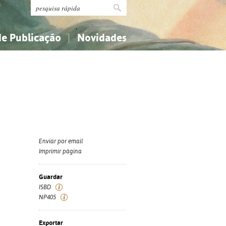
de Publicação
Novidades
s
Religião...
Religião...
Ciências aplicadas...
Ciências aplicadas...
História, geografia, biografias...
História, geografia, biografias...
Enviar por email
Imprimir página
Guardar
ISBD
NP405
Exportar