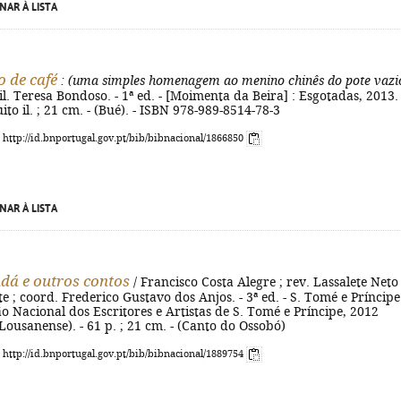
NAR À LISTA
 de café
: (uma simples homenagem ao menino chinês do pote vazi
 il. Teresa Bondoso. - 1ª ed. - [Moimenta da Beira] : Esgotadas, 2013. 
uito il. ; 21 cm. - (Bué). - ISBN 978-989-8514-78-3
: http://id.bnportugal.gov.pt/bib/bibnacional/1866850
NAR À LISTA
á e outros contos
/ Francisco Costa Alegre ; rev. Lassalete Neto
e ; coord. Frederico Gustavo dos Anjos. - 3ª ed. - S. Tomé e Príncipe
 Nacional dos Escritores e Artistas de S. Tomé e Príncipe, 2012
 Lousanense). - 61 p. ; 21 cm. - (Canto do Ossobó)
: http://id.bnportugal.gov.pt/bib/bibnacional/1889754