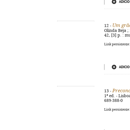
ADICIO
Um grão
12 -
Olinda Beja ;
42, [3] p. : m
Link persistente
ADICIO
Preconc
13 -
1ª ed. - Lisbo
689-388-0
Link persistente