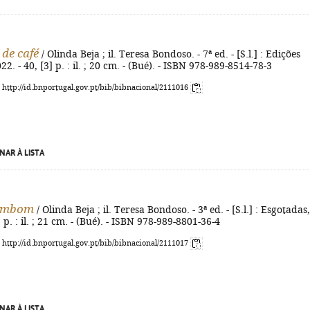
de café
/ Olinda Beja ; il. Teresa Bondoso. - 7ª ed. - [S.l.] : Edições
2. - 40, [3] p. : il. ; 20 cm. - (Bué). - ISBN 978-989-8514-78-3
: http://id.bnportugal.gov.pt/bib/bibnacional/2111016
NAR À LISTA
ombom
/ Olinda Beja ; il. Teresa Bondoso. - 3ª ed. - [S.l.] : Esgotadas,
] p. : il. ; 21 cm. - (Bué). - ISBN 978-989-8801-36-4
: http://id.bnportugal.gov.pt/bib/bibnacional/2111017
NAR À LISTA