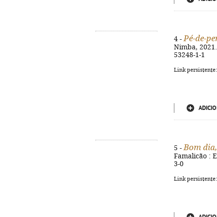
Pé-de-pe
4 -
Nimba, 2021. -
53248-1-1
Link persistente
ADICIO
Bom dia,
5 -
Famalicão : E
3-0
Link persistente