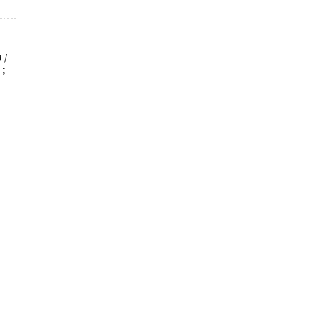
)
/
 ;