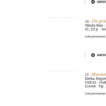
ADICIO
Um grão
14 -
Olinda Beja ;
42, [3] p. : m
Link persistente
ADICIO
Mussand
15 -
Klédia Paquet
UNEAS - União
(Lousã : Tip.
Link persistente