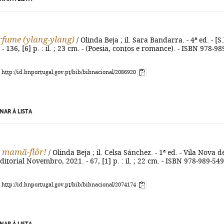
rfume (ylang-ylang)
/ Olinda Beja ; il. Sara Bandarra. - 4ª ed. - [S.l
 136, [6] p. : il. ; 23 cm. - (Poesia, contos e romance). - ISBN 978-98
: http://id.bnportugal.gov.pt/bib/bibnacional/2086920
NAR À LISTA
 mamã-flôr!
/ Olinda Beja ; il. Celsa Sánchez. - 1ª ed. - Vila Nova d
ditorial Novembro, 2021. - 67, [1] p. : il. ; 22 cm. - ISBN 978-989-54
: http://id.bnportugal.gov.pt/bib/bibnacional/2074174