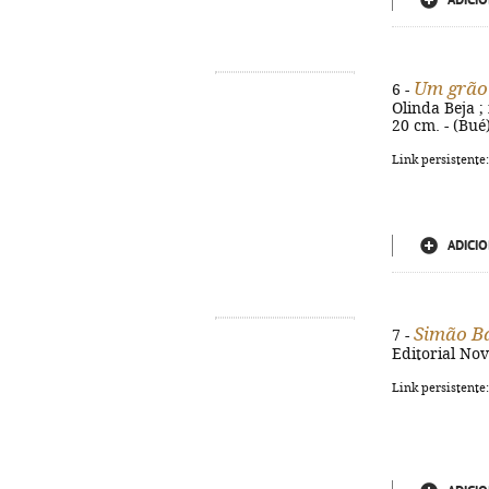
ADICIO
Um grão 
6 -
Olinda Beja ; i
20 cm. - (Bué
Link persistente
ADICIO
Simão B
7 -
Editorial Nov
Link persistente