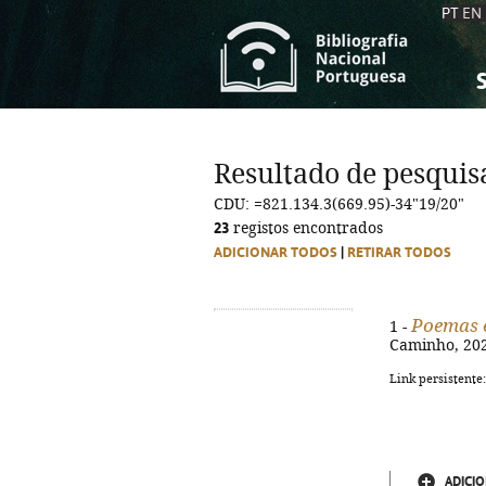
PT
EN
S
S
C
C
Resultado de pesquis
C
C
CDU: =821.134.3(669.95)-34"19/20"
A
A
23
registos encontrados
ADICIONAR TODOS
|
RETIRAR TODOS
Poemas 
1 -
Caminho, 2024
Link persistente
ADICIO