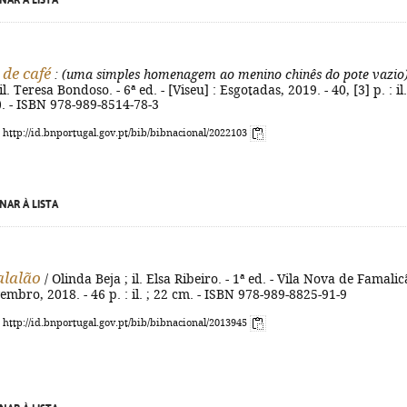
NAR À LISTA
de café
: (uma simples homenagem ao menino chinês do pote vazio
l. Teresa Bondoso. - 6ª ed. - [Viseu] : Esgotadas, 2019. - 40, [3] p. : il.
). - ISBN 978-989-8514-78-3
: http://id.bnportugal.gov.pt/bib/bibnacional/2022103
NAR À LISTA
alalão
/ Olinda Beja ; il. Elsa Ribeiro. - 1ª ed. - Vila Nova de Famalic
embro, 2018. - 46 p. : il. ; 22 cm. - ISBN 978-989-8825-91-9
: http://id.bnportugal.gov.pt/bib/bibnacional/2013945