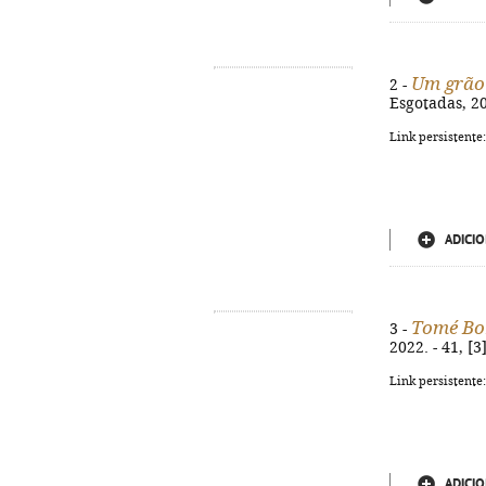
Um grão 
2 -
Esgotadas, 202
Link persistente
ADICIO
Tomé B
3 -
2022. - 41, [3
Link persistente
ADICIO