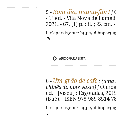
Bom dia, mamã-flôr!
5 -
/ 
- 1ª ed. - Vila Nova de Famal
2021. - 67, [1] p. : il. ; 22 cm
Link persistente: http://id.bnportu
ADICIONAR À LISTA
Um grão de café
6 -
: (uma
chinês do pote vazio)
/ Olinda
ed. - [Viseu] : Esgotadas, 2019. 
(Bué). - ISBN 978-989-8514-7
Link persistente: http://id.bnportu