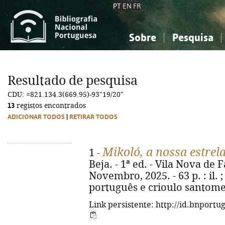
PT
EN
FR
Sobre
Pesquisa
Sobre a Bibliografia Nacional
Simples
Conhecimento, Informação...
Conhecimento, Informação...
Combinada
A
Resultado de pesquisa
Ciências sociais...
Ciências sociais...
CDU: =821.134.3(669.95)-93"19/20"
Arte, desporto...
Arte, desporto...
13
registos encontrados
ADICIONAR TODOS
|
RETIRAR TODOS
Mikoló, a nossa estrel
1 -
Beja. - 1ª ed. - Vila Nova de 
Novembro, 2025. - 63 p. : il. 
português e crioulo santome
Link persistente: http://id.bnportu