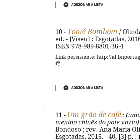
ADICIONAR À LISTA
Tomé Bombom
10 -
/ Olinda
ed. - [Viseu] : Esgotadas, 2016. 
ISBN 978-989-8801-36-4
Link persistente: http://id.bnportu
ADICIONAR À LISTA
Um grão de café
11 -
: (um
menino chinês do pote vazio)
Bondoso ; rev. Ana Maria Olive
Esgotadas, 2015. - 40, [3] p. : 