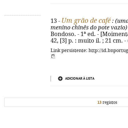
Um grão de café
13 -
: (um
menino chinês do pote vazio)
Bondoso. - 1ª ed. - [Moimenta
42, [3] p. : muito il. ; 21 cm.
Link persistente: http://id.bnportu
ADICIONAR À LISTA
13
registos