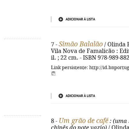
ADICIONAR À LISTA
Simão Balalão
7 -
/ Olinda Be
Vila Nova de Famalicão : Edit
il. ; 22 cm. - ISBN 978-989-88
Link persistente: http://id.bnportu
ADICIONAR À LISTA
Um grão de café
8 -
: (uma
chinês do pote vazio)
/ Olinda