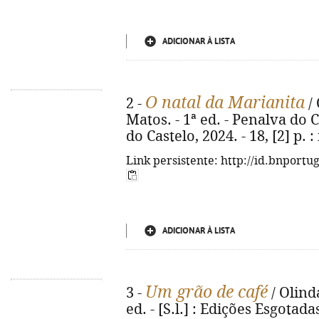
ADICIONAR À LISTA
O natal da Marianita
2 -
/ 
Matos. - 1ª ed. - Penalva do 
do Castelo, 2024. - 18, [2] p. : 
Link persistente: http://id.bnportu
ADICIONAR À LISTA
Um grão de café
3 -
/ Olinda
ed. - [S.l.] : Edições Esgotadas,