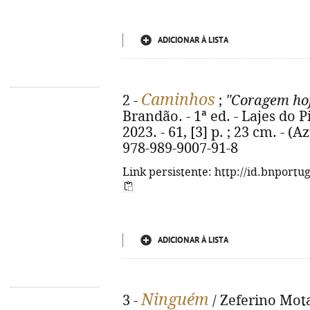
ADICIONAR À LISTA
Caminhos
2 -
;
"Coragem ho
Brandão. - 1ª ed. - Lajes do 
2023. - 61, [3] p. ; 23 cm. - (
978-989-9007-91-8
Link persistente: http://id.bnportu
ADICIONAR À LISTA
Ninguém
3 -
/ Zeferino Mota