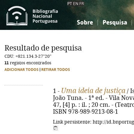
PT
EN
FR
Sobre
Pesquisa
Sobre a Bibliografia Nacional
Simples
Conhecimento, Informação...
Conhecimento, Informação...
Combinada
A
Resultado de pesquisa
Ciências sociais...
Ciências sociais...
CDU: =821.134.3-27"20"
Arte, desporto...
Arte, desporto...
11
registos encontrados
ADICIONAR TODOS
|
RETIRAR TODOS
Uma ideia de justiça
1 -
/ I
João Tuna. - 1ª ed. - Vila No
47, [4] p. : il. ; 20 cm. - (Tea
ISBN 978-989-9213-08-1
Link persistente: http://id.bnportu