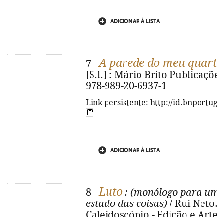
ADICIONAR À LISTA
A parede do meu quar
7 -
[S.l.] : Mário Brito Publicaçõe
978-989-20-6937-1
Link persistente: http://id.bnportu
ADICIONAR À LISTA
Luto
8 -
: (monólogo para u
estado das coisas)
/ Rui Neto.
Caleidoscópio - Edição e Artes 